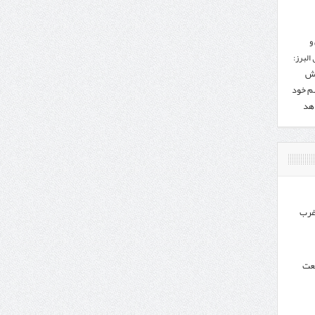
و
البرز:
هش
هم خود
دهد
غرب
نعت