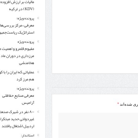
مالیات بر ارزش افزوده
(KDV) در ترکیه
پرونده ویژه؛
معرفی «مرکز بررسی‌ها
استراتژیک ریاست‌جمهو
پرونده ویژه
مفهوم قلمرو و اهمیت م
مرزداری در دوران ماد 
هخامنشی
عملیاتی که ایران را با 
هم مرز کرد
پرونده ویژه؛
معرفی صنایع حفاظتی
آرامیس
*
ری شده‌اند
۸۰۰ نفر در شهرک صنعت
غیردولتی حدید مبتکرا
اردبیل اشتغال یافتند
استاندار: