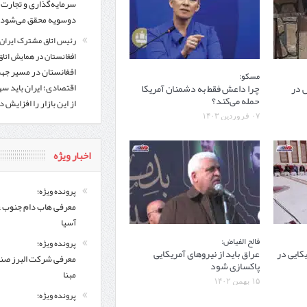
سرمایه‌گذاری و تجارت
دوسویه محقق می‌شود
رئیس اتاق مشترک ایران 
افغانستان در همایش اتاق 
افغانستان در مسیر ج
مسکو:
 در
چرا داعش فقط به دشمنان آمریکا
اقتصادی؛ ایران باید س
حمله می‌کند؟
از این بازار را افزایش 
۰۷ فروردین ۱۴۰۳
اخبار ویژه
پرونده ویژه؛
معرفی هاب دام جنوب 
آسیا
فالح الفیاض:
پرونده ویژه؛
کایی در
عراق باید از نیروهای آمریکایی
معرفی شركت البرز ص
پاکسازی شود
مبنا
۱۵ بهمن ۱۴۰۲
پرونده ویژه؛