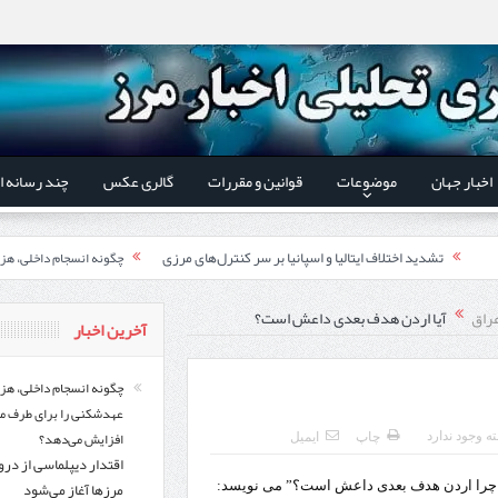
اخبار جهان
موضوعات
قوانین و مقررات
گالری عکس
چند رسانه ا
تشدید اختلاف ایتالیا و اسپانیا بر سر کنترل‌های مرزی
چگونه انسجام داخلی، هز
اقتدار دیپلماسی از درون م
 استاندار اردبیل و رئیس گمرک مرزی جمهوری آذربایجان تاکید شد؛
راق
آیا اردن هدف بعدی داعش است؟
آخرین اخبار
ری گمرک‌های مرزی ایران و جمهوری آذربایجان ضرورت دارد
گزارش ویژه؛
چگونه انسجام داخلی، هز
عهدشکنی را برای طرف م
طرز تهیه خورش خلال کرمانشاهی +نکات و فوت وفن‌ها
افزایش می‌دهد؟
ه وجود ندارد
چاپ
ایمیل
اقتدار دیپلماسی از در
قدردانی وزیر میراث فرهنگی
یر شورای‌عالی مناطق آزاد و ویژه اقتصادی:
مرزها آغاز می‌شود
ن ” چرا اردن هدف بعدی داعش است؟” می نویسد: