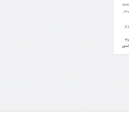
جدید
 در
 از
اه
کشور