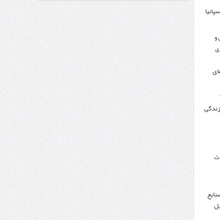
سپانیا
اندار اردبیل و مدیرعامل بانک سینا محقق شد؛
 و
ی
ای
 زندگی
وت
نایع
یل