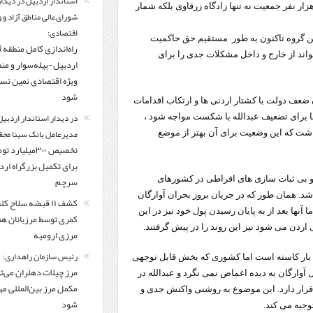
استاندار اردبیل در دیدار
دن در فاصله 15 مایلی از شمال شرقی امان بود. این شهر با 700 هزار نفر جمعیت نه تنها زادگاه زرقاوی بلکه شمار
شورای‌عالی مناطق آزاد و 
اقتصادی:
ین گروه تاکنون به طور مستقیم حق حاکمیت
راه‌اندازی کامل منطقه آ
واند از خارج و داخل مشکلات جدی را برای
اردبیل-بیله‌سوار و من
ویژه اقتصادی نمین تس
شود
ضعف دولت با کشتار اردنی ها و ارتکاب اقدامات
در دیدار استاندار اردبیل
ها برای تضعیف عبدالله با شکست مواجه شود ،
مدیرعامل بانک سینا محق
اشت که این وضعیت برای آن بهتر از موضع
تخصیص ۳۰۰میلیارد 
برای تکمیل بزرگراه ار
و بی ثبات سازی های افراطی در کشورهای
سرچم
شد. همان طور که در جریان بروز بحران آوارگان
کشف ۱۱ قبضه سلاح ک
آنها بعد از به پایان رسیدن پول خود نیز در این
کمری توسط مرزبانان ه
ردن می شود نیز این روند را در پیش گرفتند.
مرزی ارومیه
رئیس سازمان راهداری:
ین بار کاسته است اما کشوری که بخش قابل توجهی
مرز چیلات دهلران می‌تو
آوارگان به دیده اغماض نمی نگرد و عبدالله در
مکمل مرز بین‌المللی مه
رار دارد. این موضوع به روشنی واکنش جدی و
شود
جیه می کند.