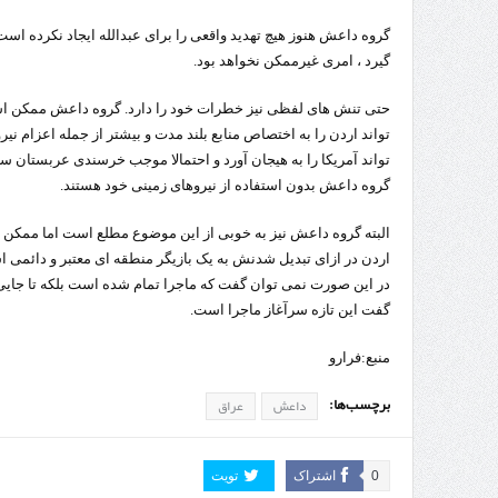
گروه داعش هنوز هیچ تهدید واقعی را برای عبدالله ایجاد نکرده است
گیرد ، امری غیرممکن نخواهد بود.
حتی تنش های لفظی نیز خطرات خود را دارد. گروه داعش ممکن است
تواند اردن را به اختصاص منابع بلند مدت و بیشتر از جمله اعزام نیر
تواند آمریکا را به هیجان آورد و احتمالا موجب خرسندی عربستان سع
گروه داعش بدون استفاده از نیروهای زمینی خود هستند.
البته گروه داعش نیز به خوبی از این موضوع مطلع است اما ممکن ا
اردن در ازای تبدیل شدنش به یک بازیگر منطقه ای معتبر و دائمی اس
در این صورت نمی توان گفت که ماجرا تمام شده است بلکه تا جایی
گفت این تازه سرآغاز ماجرا است.
منبع:فرارو
برچسب‌ها:
داعش
عراق
0
اشتراک
تویت