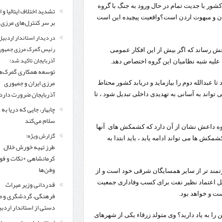
اردبیل-بیله‌سوار و منطقه ویژه اقتصادی نمین تسریع شود
 کشور با جدیت تمام در حال ورود به جنگ با گروه
تشدید اختلاف ایتالیا و ا
ان و مبهوت اردن است؟
واقعیت پیچیده این است
بر سر کنترل‌های مرزی
کشف ۱۱ قبضه سلاح کلت کمری توسط مرزبانان هنگ مرزی ارومیه
در دیدار است
در دیدار استاندار اردبیل
تخصیص ۳۰۰میلیارد تومان برای تکمیل بزرگراه اردبیل-سرچم
رئیس سازمان راهداری:
رئیس گمرک مرزی جمهور
اعش رساند که اگر بیش از این افکار عمومی
آذربایجان تاکید شد؛
مرز چیلات دهلران می‌تواند مکمل مرز بین‌المللی مهران شود
علیه شبه نظامیان این گروه اختصاص دهد.
توسعه همکاری گمرک‌ه
مرزی ایران و جمهوری
ا عبدالله دوم را بیازماید و دریابد کشور محتاط
آذربایجان ضرورت دارد
 تواند به آسانی به تهدیدی داخلی تبدیل شود ، تا
چابهار، جایی که دریا به
سلام می‌کند
 گروه داعش نشان از آن دارد که کشمکش های آنها
گزارش ویژه؛
ش ها می تواند ادامه یابد ، باید ابتدا به
طرز تهیه خورش خلال
کرمانشاهی +نکات و ف
وفن‌ها
مند تر از سایر همسایگان شرقی خود است و از
بل اعتماد نظیر نفت برای کسب وفاداری جمعیت
قدردانی وزیر میراث
ت و خواهد بود.
فرهنگی، گردشگری و ص
دستی از استاندار اردب
را به یاد دارید؟ وی متولد زرقاء یکی از شهرهای