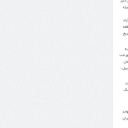
 دبیر
ویژه
زاد
طقه
ریع
 و
ق شد؛
تومان
دبیل-
لت
نگ
اند
ران