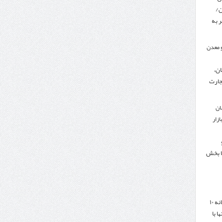
ن/
 به
 معدن
ن،
جارت
ان
زار
ا بخش
هدف‌گذاری تجارت سالانه ۱۰
ا با