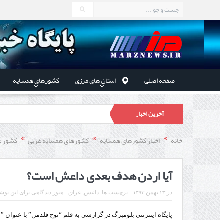
صفحه اصلی
استان های مرزی
کشورهای همسایه
آخرین اخبار
در دیدار
خانه
اخبار کشورهای همسایه
کشورهای همسایه غربی
کشور ع
توسعه همکا
آیا اردن هدف بعدی داعش است؟
در
۲۳ بهمن ۱۳۹۳
برچسب ها:
داعش
,
عراق
هنوز دیدگاهی برای این نوشت
استاندار اردبیل در دیدار دب
پایگاه اینترنتی بلومبرگ در گزارشی به قلم “نوح فلدمن” با عنوا