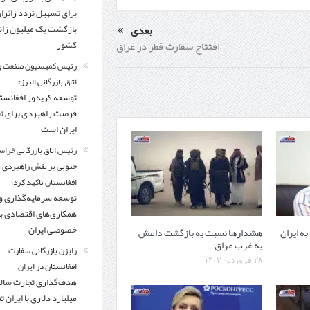
برای تسهیل تردد زائرا
بعدی
بازگشت یک میلیون زائر
افتتاح سفارت قطر در عراق
کشور
رئیس کمیسیون صنعت و
اتاق بازرگانی البرز:
توسعه کریدور افغانستا
فرصت راهبردی برای ت
ایران است
رئیس اتاق بازرگانی خراس
جنوبی بر نقش راهبردی با
افغانستان تاکید کرد؛
توسعه سرمایه‌گذاری و
همکاری‌های اقتصادی ب
خصوصی ایران
ه ایران
هشدارها نسبت به بازگشت داعش
به غرب عراق
رایزن بازرگانی سفارت
۲۸ فروردین ۱۴۰۳
افغانستان در ایران:
میلیارد دلاری با ایران تنه