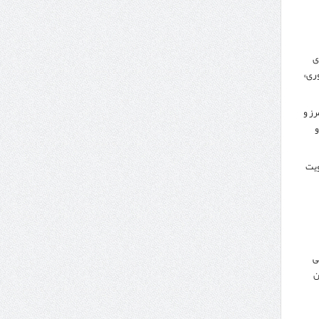
ی
ری»
رز و
و
کویت
ی
ن