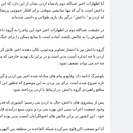
راه‌اندازی کامل منطقه آزاد 
آیا اظهارات اخیر عبدالله دوم پادشاه اردن نشان از این دارد که این
داعش است یا آن که تنها نمایشی موقتی برای افکار عمومی پریش
که اردن و ” داعش” درگیر یک بازی طولانی و دائمی شده‌اند.
در حقیقت عبدالله دوم در اظهارات اخیر خود این پیام را به گروه د
کشورش را به چالش بکشد، آماده است تا منابع ممکن را برای جنگ 
گروه داعش نیز با انتشار تصاویر ویدئویی تکان دهنده اخیر تلاش کرد ت
اردن تا چه اندازه آسیب پذیر است و در برابر یک تهدید خارجی که می
چه حد می تواند تضعیف شود.
بلومبرگ ادامه داد: وقایع و پیام های مبادله شده اخیر بین اردن و
تازه شروع شده است. برای پی بردن به این موضوع که چطور این کشمک
منافع راهبردی گروه داعش در ارتباط با اردن پرداخته شود.
پس از پیشروی های داعش، حال به اردن می رسیم؛ کشوری که قدرت
وجود جمعیت اعراب سنی اش بهره می برد و بدون منبع درآمدی قا
خود ، این کشور در برابر چالش های اصولگرایان آسیب پذیر بوده اس
آیا ابو مصعب الزرقاوی سرکرده شبکه القاعده در منطقه بین النهرین 