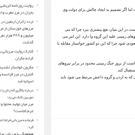
روایت روزنامه اتریشی 
 اما اگر تصمیم به ایجاد چالش برای دولت وی
بحران در مرز مغرب و اس
تردد زائران اربعین در
مرزهای خوزستان از مر
 در این میان نفع بیشتری ببرد چرا که می
میلیون و ۴۲۸ هزار نفر
وهای زمینی علیه این گروه وا دارد. این امر می
گذشت
ودی شود چرا که این دو کشور خواستار مقابله با
کنارک روایت مرزبانی ب
کرانه مکران
ست از بروز جنگ زمینی محدود در برابر نیروهای
مکرون خواستار تشدید
تقبال کند.
کنترل‌ در مرز فرانسه و
 که به اردن و گروه داعش مرتبط می شود باید
اسپانیا شد
درباره بلاگری که زنان را 
دوربین کتک می زد؛
مرز میان تولید محتوا و 
جرم کجاست؟
فرمانده مرزبانی فراجا اعل
کرد:
هماهنگی با مرزبانی عرا