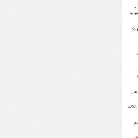
از
پانیا
ز یک
ر
مقابل
ارتکاب
ام
ق