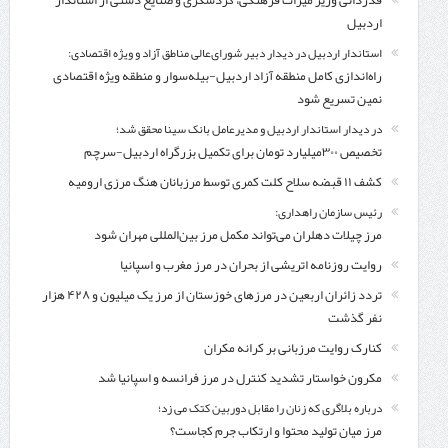
قدردانی وزیر میراث فرهنگی، گردشگری و صنایع دستی از استاندار
اردبیل
استاندار اردبیل در دیدار دبیر شورای‌عالی مناطق آزاد و ویژه اقتصادی:
راه‌اندازی کامل منطقه آزاد اردبیل-بیله‌سوار و منطقه ویژه اقتصادی
نمین تسریع شود
در دیدار استاندار اردبیل و مدیرعامل بانک سینا محقق شد؛
تخصیص ۳۰۰میلیارد تومان برای تکمیل بزرگراه اردبیل-سرچم
کشف ۱۱ قبضه سلاح کلت کمری توسط مرزبانان هنگ مرزی ارومیه
رئیس سازمان راهداری:
مرز چیلات دهلران می‌تواند مکمل مرز بین‌المللی مهران شود
روایت روزنامه اتریشی از بحران در مرز مغرب و اسپانیا
تردد زائران اربعین در مرزهای خوزستان از مرز یک میلیون و ۴۲۸ هزار
نفر گذشت
کنارک روایت مرزبانی بر کرانه مکران
مکرون خواستار تشدید کنترل‌ در مرز فرانسه و اسپانیا شد
درباره بلاگری که زنان را مقابل دوربین کتک می زد؛
مرز میان تولید محتوا و ارتکاب جرم کجاست؟