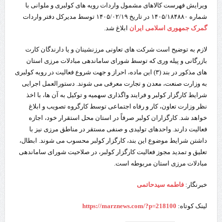
ویرایش فهرست کالاهای مشمول واردات رویه های کولبری و ملوانی با
شماره ۱۴۰۵/۱۸۴۸۸۰ در تاریخ ۱۴۰۵/۰۲/۱۹ توسط مدیرکل دفتر واردات
گمرک جمهوری اسلامی ایران
ابلاغ شد.
لازم به توضیح است شرکت های تعاونی مرزنشینان و یا دارندگان کارت
بازرگانی و پیله وری که توسط شورای ساماندهی مبادلات مرزی استان
های مذکور در بند (۳) این ماده، احراز و جهت شروع فعالیت در رویه کولبری
به وزارت صنعت، معدن و تجارت معرفی می شوند. دستورالعمل اجرایی
شرایط کارگزار کولبر و فرایند واگذاری سهمیه و توکیل به آن ها، با اخذ
نظر وزارت تعاون، کار و رفاه اجتماعی توسط کارگروه تصویب و ابلاغ
خواهد شد. کارگزاران کولبر صرفاً در استان محل استقرار خود، اجازه
فعالیت دارند. واحدهای تولیدی و صنفی مستقر در مناطق مرزی نیز با
داشتن شرایط موضوع این بند، کارگزار کولبر محسوب می شوند. ابطال،
تعلیق و تمدید مجوز فعالیت کارگزار کولبر، در صلاحیت شورای ساماندهی
مبادلات مرزی استان مربوطه است.
خبرنگار:
فاطمه سیدحاتمی
لینک کوتاه:
https://marznews.com/?p=218100