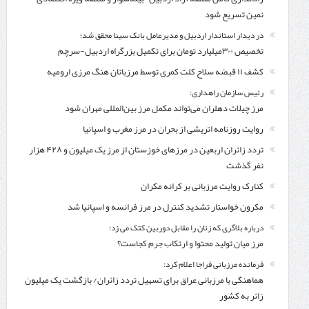
نمین تسریع شود
در دیدار استاندار اردبیل و مدیرعامل بانک سینا محقق شد؛
تخصیص ۳۰۰میلیارد تومان برای تکمیل بزرگراه اردبیل-سرچم
کشف ۱۱ قبضه سلاح کلت کمری توسط مرزبانان هنگ مرزی ارومیه
رئیس سازمان راهداری:
مرز چیلات دهلران می‌تواند مکمل مرز بین‌المللی مهران شود
روایت روزنامه اتریشی از بحران در مرز مغرب و اسپانیا
تردد زائران اربعین در مرزهای خوزستان از مرز یک میلیون و ۴۲۸ هزار
نفر گذشت
کنارک روایت مرزبانی بر کرانه مکران
مکرون خواستار تشدید کنترل‌ در مرز فرانسه و اسپانیا شد
درباره بلاگری که زنان را مقابل دوربین کتک می زد؛
مرز میان تولید محتوا و ارتکاب جرم کجاست؟
فرمانده مرزبانی فراجا اعلام کرد:
هماهنگی با مرزبانی عراق برای تسهیل تردد زائران/ بازگشت یک میلیون
زائر به کشور