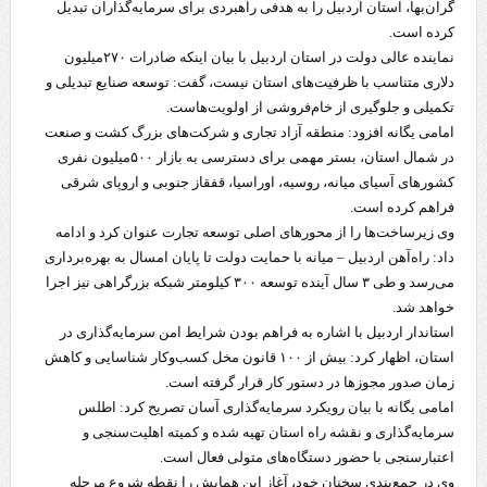
گران‌بها، استان اردبیل را به هدفی راهبردی برای سرمایه‌گذاران تبدیل
کرده است.
نماینده عالی دولت در استان اردبیل با بیان اینکه صادرات ۲۷۰میلیون
دلاری متناسب با ظرفیت‌های استان نیست، گفت: توسعه صنایع تبدیلی و
تکمیلی و جلوگیری از خام‌فروشی از اولویت‌هاست.
امامی یگانه افزود: منطقه آزاد تجاری و شرکت‌های بزرگ کشت و صنعت
در شمال استان، بستر مهمی برای دسترسی به بازار ۵۰۰میلیون نفری
کشورهای آسیای میانه، روسیه، اوراسیا، قفقاز جنوبی و اروپای شرقی
فراهم کرده است.
وی زیرساخت‌ها را از محورهای اصلی توسعه تجارت عنوان کرد و ادامه
داد: راه‌آهن اردبیل – میانه با حمایت دولت تا پایان امسال به بهره‌برداری
می‌رسد و طی ۳ سال آینده توسعه ۳۰۰ کیلومتر شبکه بزرگراهی نیز اجرا
خواهد شد.
استاندار اردبیل با اشاره به فراهم بودن شرایط امن سرمایه‌گذاری در
استان، اظهار کرد: بیش از ۱۰۰ قانون مخل کسب‌وکار شناسایی و کاهش
زمان صدور مجوزها در دستور کار قرار گرفته است.
امامی یگانه با بیان رویکرد
سرمایه‌گذاری آسان
تصریح کرد: اطلس
سرمایه‌گذاری و نقشه راه استان تهیه شده و کمیته اهلیت‌سنجی و
اعتبارسنجی با حضور دستگاه‌های متولی فعال است.
وی در جمع‌بندی سخنان خود، آغاز این همایش را نقطه شروع مرحله