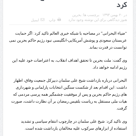
کرد
قدردانی وزیر میراث فرهنگی، گردشگری و صنایع دستی از استاندار اردبیل
در
۲۰ بهمن ۱۳۹۳
برچسب ها:
بحرین
استاندار اردبیل در دیدار دبیر شورای‌عالی مناطق آزاد و ویژه اقتصادی:
هنوز دیدگاهی برای این نوشته وجود ندارد
چاپ
ایمیل
راه‌اندازی کامل منطقه آزاد اردبیل-بیله‌سوار و منطقه ویژه اقتصادی نمین تسریع
“ضیاء البحرانی” در مصاحبه با شبکه خبری العالم تاکید کرد: اگر حمایت
عربستان سعودی و پوشش آمریکایی-انگلیسی نبود رژیم حاکم بحرین نمی
شود
توانست در قدرت بماند.
در دیدار استاندار اردبیل و مدیرعامل بانک سینا محقق شد؛
وی گفت: ملت بحرین تا تحقق اهداف انقلاب، به اعتراضات خود علیه این
تخصیص ۳۰۰میلیارد تومان برای تکمیل بزرگراه اردبیل-سرچم
رژیم ادامه خواهد داد.
کشف ۱۱ قبضه سلاح کلت کمری توسط مرزبانان هنگ مرزی ارومیه
البحرانی درباره بازداشت شیخ علی سلمان دبیرکل جمعیت وفاق، اظهار
داشت: این اقدام بعد از شکست سنگین انتخابات پارلمانی و شهرداری
رئیس سازمان راهداری:
های رژیم حاکم بحرین و پس از موفقیت چشمگیر همه پرسی مردمی که
مرز چیلات دهلران می‌تواند مکمل مرز بین‌المللی مهران شود
هیات ملی مستقل به ریاست بلقیس رمضان بر آن نظارت داشت، صورت
گرفت.
روایت روزنامه اتریشی از بحران در مرز مغرب و اسپانیا
وی تاکید کرد: شیخ علی سلمان در چارچوب انتقام سیاسی و تشدید
تردد زائران اربعین در مرزهای خوزستان از مرز یک میلیون و ۴۲۸ هزار نفر
استفاده از ابزارهای سرکوب علیه مخالفان بازداشت شده است.
گذشت