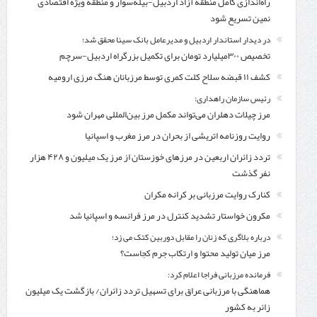
راه‌اندازی کامل منطقه آزاد اردبیل-بیله‌سوار و منطقه ویژه اقتصادی
نمین تسریع شود
در دیدار استاندار اردبیل و مدیرعامل بانک سینا محقق شد؛
تخصیص ۳۰۰میلیارد تومان برای تکمیل بزرگراه اردبیل-سرچم
کشف ۱۱ قبضه سلاح کلت کمری توسط مرزبانان هنگ مرزی ارومیه
رئیس سازمان راهداری:
مرز چیلات دهلران می‌تواند مکمل مرز بین‌المللی مهران شود
روایت روزنامه اتریشی از بحران در مرز مغرب و اسپانیا
تردد زائران اربعین در مرزهای خوزستان از مرز یک میلیون و ۴۲۸ هزار
نفر گذشت
کنارک روایت مرزبانی بر کرانه مکران
مکرون خواستار تشدید کنترل‌ در مرز فرانسه و اسپانیا شد
درباره بلاگری که زنان را مقابل دوربین کتک می زد؛
مرز میان تولید محتوا و ارتکاب جرم کجاست؟
فرمانده مرزبانی فراجا اعلام کرد:
هماهنگی با مرزبانی عراق برای تسهیل تردد زائران/ بازگشت یک میلیون
زائر به کشور