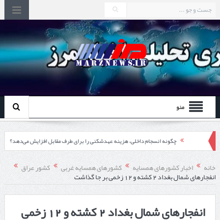
منو
چگونه انسجام داخلی، هزینه عهدشکنی را برای طرف مقابل افزایش می‌دهد؟
اقتدار دیپلماسی از درون مرزها آغاز می‌شود
خانه
اخبار کشورهای همسایه
کشورهای همسایه غربی
کشور عراق
انفجارهای شمال بغداد 2 کشته و 12 زخمی بر جا گذاشت
تشدید اختلاف ایتالیا و اسپانیا بر سر کنترل‌های مرزی
در دیدار استاندار اردبیل و رئیس گمرک مرزی جمهوری آذربایجان تاکید شد؛
انفجارهای شمال بغداد 2 کشته و 12 زخمی
توسعه همکاری گمرک‌های مرزی ایران و جمهوری آذربایجان ضرورت دارد