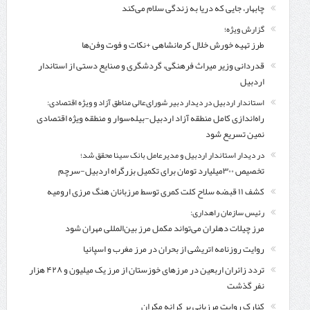
چابهار، جایی که دریا به زندگی سلام می‌کند
گزارش ویژه؛
طرز تهیه خورش خلال کرمانشاهی +نکات و فوت وفن‌ها
قدردانی وزیر میراث فرهنگی، گردشگری و صنایع دستی از استاندار
اردبیل
استاندار اردبیل در دیدار دبیر شورای‌عالی مناطق آزاد و ویژه اقتصادی:
راه‌اندازی کامل منطقه آزاد اردبیل-بیله‌سوار و منطقه ویژه اقتصادی
نمین تسریع شود
در دیدار استاندار اردبیل و مدیرعامل بانک سینا محقق شد؛
تخصیص ۳۰۰میلیارد تومان برای تکمیل بزرگراه اردبیل-سرچم
کشف ۱۱ قبضه سلاح کلت کمری توسط مرزبانان هنگ مرزی ارومیه
رئیس سازمان راهداری:
مرز چیلات دهلران می‌تواند مکمل مرز بین‌المللی مهران شود
روایت روزنامه اتریشی از بحران در مرز مغرب و اسپانیا
تردد زائران اربعین در مرزهای خوزستان از مرز یک میلیون و ۴۲۸ هزار
نفر گذشت
کنارک روایت مرزبانی بر کرانه مکران