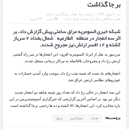
بر جا گذاشت
چابهار، جایی که دریا به زندگی سلام می‌کند
در
۲۰ بهمن ۱۳۹۳
برچسب ها:
بغداد
,
بمبگذاری
,
عراق
گزارش ویژه؛
هنوز دیدگاهی برای این نوشته وجود ندارد
چاپ
ایمیل
شبکه خبری السومریه عراق ساعتی پیش گزارش داد، بر
طرز تهیه خورش خلال کرمانشاهی +نکات و فوت وفن‌ها
اثر سه انفجار در منطقه ˈ الطارمیه ˈ شمال بغداد 2 سرباز
قدردانی وزیر میراث فرهنگی، گردشگری و صنایع دستی از استاندار اردبیل
کشته و 12 افسر ارتش نیز مجروح شدند.
استاندار اردبیل در دیدار دبیر شورای‌عالی مناطق آزاد و ویژه اقتصادی:
مرزنیوز به نقل از ایرنا، السومریه افزود، این انفجارها در سر راه گشتی
ارتش رخ داد و مجروحان بلافاصله به مراکز درمانی منتقل شدند.
راه‌اندازی کامل منطقه آزاد اردبیل-بیله‌سوار و منطقه ویژه اقتصادی نمین تسریع
شود
انفجارهای یاد شده که شنبه شب رخ داد، موجب وارد آمدن خسارات به
خودروهای نظامی ارتش عراق شد.
در دیدار استاندار اردبیل و مدیرعامل بانک سینا محقق شد؛
این سه انفجار در حالی رخ داد که بغداد روز شنبه شاهد دو انفجار شدید
تخصیص ۳۰۰میلیارد تومان برای تکمیل بزرگراه اردبیل-سرچم
دیگر نیز بود. بر اساس آخرین گزارشی که خبرگزاری آسوشیتدپرس در این
کشف ۱۱ قبضه سلاح کلت کمری توسط مرزبانان هنگ مرزی ارومیه
باره مخابره کرد، این انفجارها، 40 کشته و ده ها زخمی برجا گذاشته است.
برچسب‌ها:
رئیس سازمان راهداری:
بغداد
بمبگذاری
عراق
مرز چیلات دهلران می‌تواند مکمل مرز بین‌المللی مهران شود