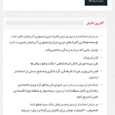
آخرین اخبار
در دیدار استاندار اردبیل و رئیس گمرک مرزی جمهوری آذربایجان تاکید شد؛
توسعه همکاری گمرک‌های مرزی ایران و جمهوری آذربایجان ضرورت دارد
چابهار، جایی که دریا به زندگی سلام می‌کند
گزارش ویژه؛
طرز تهیه خورش خلال کرمانشاهی +نکات و فوت وفن‌ها
قدردانی وزیر میراث فرهنگی، گردشگری و صنایع دستی از استاندار
اردبیل
استاندار اردبیل در دیدار دبیر شورای‌عالی مناطق آزاد و ویژه اقتصادی:
راه‌اندازی کامل منطقه آزاد اردبیل-بیله‌سوار و منطقه ویژه اقتصادی
نمین تسریع شود
در دیدار استاندار اردبیل و مدیرعامل بانک سینا محقق شد؛
تخصیص ۳۰۰میلیارد تومان برای تکمیل بزرگراه اردبیل-سرچم