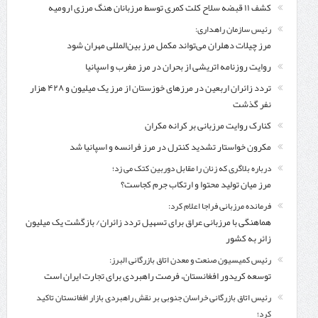
کشف ۱۱ قبضه سلاح کلت کمری توسط مرزبانان هنگ مرزی ارومیه
رئیس سازمان راهداری:
مرز چیلات دهلران می‌تواند مکمل مرز بین‌المللی مهران شود
روایت روزنامه اتریشی از بحران در مرز مغرب و اسپانیا
تردد زائران اربعین در مرزهای خوزستان از مرز یک میلیون و ۴۲۸ هزار
نفر گذشت
کنارک روایت مرزبانی بر کرانه مکران
مکرون خواستار تشدید کنترل‌ در مرز فرانسه و اسپانیا شد
درباره بلاگری که زنان را مقابل دوربین کتک می زد؛
مرز میان تولید محتوا و ارتکاب جرم کجاست؟
فرمانده مرزبانی فراجا اعلام کرد:
هماهنگی با مرزبانی عراق برای تسهیل تردد زائران/ بازگشت یک میلیون
زائر به کشور
رئیس کمیسیون صنعت و معدن اتاق بازرگانی البرز:
توسعه کریدور افغانستان، فرصت راهبردی برای تجارت ایران است
رئیس اتاق بازرگانی خراسان جنوبی بر نقش راهبردی بازار افغانستان تاکید
کرد؛