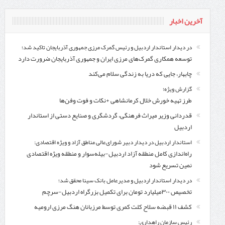
آخرین اخبار
در دیدار استاندار اردبیل و رئیس گمرک مرزی جمهوری آذربایجان تاکید شد؛
توسعه همکاری گمرک‌های مرزی ایران و جمهوری آذربایجان ضرورت دارد
چابهار، جایی که دریا به زندگی سلام می‌کند
گزارش ویژه؛
طرز تهیه خورش خلال کرمانشاهی +نکات و فوت وفن‌ها
قدردانی وزیر میراث فرهنگی، گردشگری و صنایع دستی از استاندار
اردبیل
استاندار اردبیل در دیدار دبیر شورای‌عالی مناطق آزاد و ویژه اقتصادی:
راه‌اندازی کامل منطقه آزاد اردبیل-بیله‌سوار و منطقه ویژه اقتصادی
نمین تسریع شود
در دیدار استاندار اردبیل و مدیرعامل بانک سینا محقق شد؛
تخصیص ۳۰۰میلیارد تومان برای تکمیل بزرگراه اردبیل-سرچم
کشف ۱۱ قبضه سلاح کلت کمری توسط مرزبانان هنگ مرزی ارومیه
رئیس سازمان راهداری: