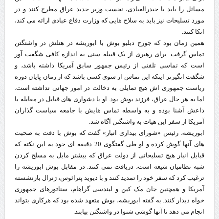
مسائل را باید با حیدرالعبادی، نخست وزیر جدید عراق مطرح کنند و در
مورد تسلیحات نیز باید به سلاح هایی که وزارت دفاع عبادی ارائه می کند،
اتکا کنند.
همین زمان بود که جورج دبلیو بوش با ابوریشه در هتلش در واشنگتن
تماس گرفت. برای رهبری از یک قبیله سنی به اندازه کافی شگفت آور
است که تماسی تلفنی از رئیس جمهور سابق آمریکا داشته باشد، و
شگفت انگیزتر اینکه این تماس از سوی کسی باشد که از زمان پایان دوره
ریاست جمهوری اش هیچ تمایلی به دخالت در امور جهانی نداشته است.
اما به هر حال عراق، فرزند بوش بود. او با دشواری های قبایل در مقابله با
داعش آشنا بوده و به واسطه تماس هایش با جامعه سیاست گذاران
آمریکا از سفر این هیات به واشنگتن آگاه شد.
ابوریشه، رئیس «شورای بیداری انبار» گفت که بوش با دقت به صحبت
های آنها گوش کرده و او طی گفتگوی 20 دقیقه ای خود به این نکته که
قبایل انبار هیچ تسلیحاتی از دولت عراق که بیشتر مایل به مسلح کردن
شبه نظامیان شیعه است، دریافت نمی کنند. در مقابل بوش ابوریشه را
ترغیب کرد که سفر خود را تمدید کنند و با دیوید پترائوس، ژنرال بازنشسته
آمریکا و همچنین جان مک کین و لیندسی گراهام، سناتورهای جمهوری
خواه دیدار کنند. به گفته ابوریشه، بوش متعهد شده بود که هرکاری بتواند
انجام می دهد تا آنها گوشی شنوا در واشنگتن بیابند.