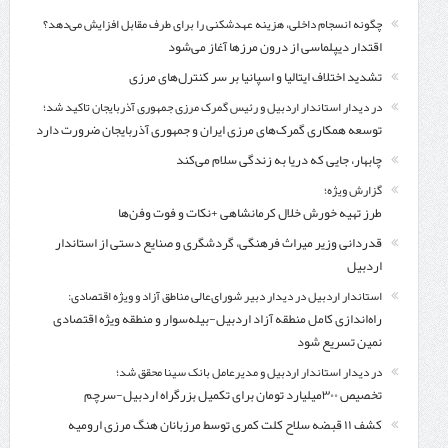
چگونه انسجام داخلی، هزینه عهدشکنی را برای طرف مقابل افزایش می‌دهد؟
اقتدار دیپلماسی از درون مرزها آغاز می‌شود
تشدید اختلاف ایتالیا و اسپانیا بر سر کنترل‌های مرزی
در دیدار استاندار اردبیل و رئیس گمرک مرزی جمهوری آذربایجان تاکید شد؛
توسعه همکاری گمرک‌های مرزی ایران و جمهوری آذربایجان ضرورت دارد
چابهار، جایی که دریا به زندگی سلام می‌کند
گزارش ویژه؛
طرز تهیه خورش خلال کرمانشاهی +نکات و فوت وفن‌ها
قدردانی وزیر میراث فرهنگی، گردشگری و صنایع دستی از استاندار
اردبیل
استاندار اردبیل در دیدار دبیر شورای‌عالی مناطق آزاد و ویژه اقتصادی:
راه‌اندازی کامل منطقه آزاد اردبیل-بیله‌سوار و منطقه ویژه اقتصادی
نمین تسریع شود
در دیدار استاندار اردبیل و مدیرعامل بانک سینا محقق شد؛
تخصیص ۳۰۰میلیارد تومان برای تکمیل بزرگراه اردبیل-سرچم
کشف ۱۱ قبضه سلاح کلت کمری توسط مرزبانان هنگ مرزی ارومیه