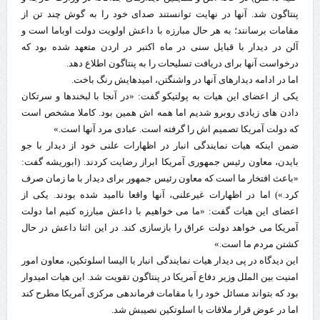
پنتاگون شد. آنها در نهایت توانستند صدای خود را به گوش چند تن از
مقامات برسانند؛ به هر حال مبارزه با داعش اولویت دولت اوباما است و
آلن در دیدار با قبایل سنی در ماه اکتبر در اردن متعهد شده بود که
درخواست آنها برای دریافت تسلیحات را به پنتاگون اطلاع دهد.
اما در ادامه دیدارهای آنها در واشنگتن، امیدهایش رنگ باخت.
یکی از اعضای این هیات به پولتیکو گفت: «در آنجا با لبخندها و سرتکان
دادن های زیادی روبرو شدیم اما همه اش همین بود. کاملا مشخص است
که دولت آمریکا تصمیم اش را گرفته است. عبادی مرد آنها است.»
ضمن اینکه هیات نمایندگی انبار در اظهارات علنی خود از دیدار با جو
بایدن، معاون رئیس جمهوری آمریکا ابراز رضایت کردند. (ابوریشه گفت:
«باعث افتخار ما است که معاون رئیس جمهور برای دیدار با ما زمان صرف
کرد.») اما در اظهارات غیرعلنی، آنها واقعا ناامید شده بودند. یکی از
اعضای این هیات گفت: «ما می خواهیم با داعش مبارزه کنیم اما دولت
آمریکا می خواهد دولت عراق را بازسازی کند. در این اثنا داعش در حال
کشتن مردم ما است.»
این دیدگاه در پی دیدار هیات نمایندگی انبار با الیسا اسلوتکین، معاون امور
امنیت بین الملل وزیر دفاع آمریکا در پنتاگون تقویت شد. این هیات امیدوار
بود که بتواند مسائل خود را با مقامات فرماندهی مرکزی آمریکا مطرح کند
اما در عوض قرار ملاقات با اسلوتکین نصیبش شد.