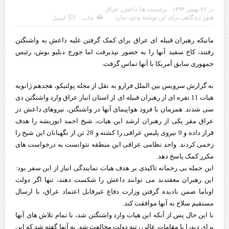
در
۲۶ بهمن ۱۳۹۳
برچسب ها:
داعش
,
عراق
چابهار، جایی که دریا به زندگی سلام می‌کند
هنوز دیدگاهی برای این نوشته وجود ندارد
چاپ
ایمیل
گزارش ویژه؛
مانیکه رهبران قبیله ای عراق برای کمک گرفتن علیه داعش به واشنگتن
طرز تهیه خورش خلال کرمانشاهی +نکات و فوت وفن‌ها
رفتند، کاخ سفید آنها را به حضور نپذیرفت اما جورج دبلیو بوش، رئیس
جمهوری سابق آمریکا با آنها تماس گرفت.
قدردانی وزیر میراث فرهنگی، گردشگری و صنایع دستی از استاندار اردبیل
به گزارش سرویس بین الملل فرارو به نقل از مجله پولتیکو، هجدهم ژانویه
استاندار اردبیل در دیدار دبیر شورای‌عالی مناطق آزاد و ویژه اقتصادی:
هیات 11 نفره ای از رهبران قبیله ای از استان انبار عراق وارد واشنگتن دی
سی شدند. همزمان با فرود هواپیمای آنها در واشنگتن، نیروهای داعش در
راه‌اندازی کامل منطقه آزاد اردبیل-بیله‌سوار و منطقه ویژه اقتصادی نمین تسریع
عراق مقر یکی از رهبران ارشد این هیات، شیخ احمد ابوریشه را هدف
شود
قرار داده و 9 نیروی پلیس عراقی را کشته و 28 تن از نگهبانان این شیخ را
زخمی کردند. واحد نظامی عراقی این منطقه نتوانست به درخواست های
در دیدار استاندار اردبیل و مدیرعامل بانک سینا محقق شد؛
مکرر کمک پاسخ دهد.
تخصیص ۳۰۰میلیارد تومان برای تکمیل بزرگراه اردبیل-سرچم
این حمله بی رحمانه تاکیدی بر هدف هیات نمایندگی انبار از این سفر بود:
این رهبران معقتدند می توانند داعش را شکست دهند، تنها اگر دولت
کشف ۱۱ قبضه سلاح کلت کمری توسط مرزبانان هنگ مرزی ارومیه
اوباما ضمن نادیده گرفتن وزارت دفاع غیرقابل اعتماد عراق، با ارسال
مستقیم سلاح به آنها موافقت کند.
رئیس سازمان راهداری:
با این حال پس از آنکه این هیات وارد واشنگتن شد، با تمام تلاش های آنها
مرز چیلات دهلران می‌تواند مکمل مرز بین‌المللی مهران شود
برای دیدرا با مقامات عالی رتبه دولت مخالفت شد. به آنها گفته شد که این