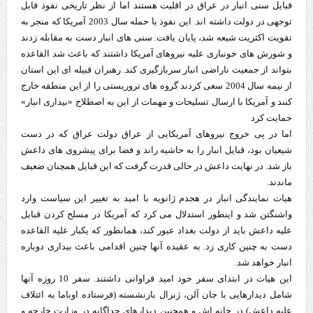
قبایل سنی انبار در عراق در اقلیت هستند اما از نظر تاریخی نفوذ قابل
توجهی در دولت داشته اند. این نفوذ با حمله سال 2003 آمریکا که منجر به
تقویت اکثریت شیعه شد، پایان یافت. سنی های انبار دست به مقابله زدند
و شورش های خونباری علیه نیروهای آمریکا داشتند که باعث شد القاعده
بتواند از جمعیت ناراضی انبار سربازگیری کند. رهبران قبیله ای این استان
از نیمه سال 2004 سعی کردند گروه های تروریستی را از این منطقه خارج
کنند و آمریکا با ارسال تسلیحات و مهمات از این به اصطلاح «بیداری انبار»
حمایت کرد
اما در پی خروج نیروهای آمریکایی از عراق دولت عراق که در دست
شیعیان بود، قبایل انبار را به حاشیه راند و فضا برای پیشروی های داعش
باز شد. در نهایت داعش در حالی قدرت گرفت که این قبایل همچنان ضعیف
ماندند.
هیات نمایندگی انبار در هجدم ژانویه با امید به تغییر این سیاست وارد
واشنگتن شد و اینطور استدلال می کرد که آمریکا در مسلح کردن قبایل
علیه داعش باید از دولت بغداد عبور کند، همانطور که یکبار علیه القاعده
دست به چنین کاری زد. به عقیده آنها چنین اقدامی باعث بیداری دوباره
انبار خواهد شد.
این هیات در ابتدای سفر خود امید فراوانی داشتند. سفر 10 روزه آنها
شامل دیدارهایی با جان آلن، ژنرال بازنشسته (فرستاده اوباما به ائتلاف
علیه داعش) در خانه اش و همچنین دیدارهای جداگانه در وزارت خارجه و