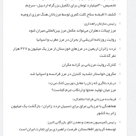
تخصیص ۳۰۰میلیارد تومان برای تکمیل بزرگراه اردبیل-سرچم
کشف ۱۱ قبضه سلاح کلت کمری توسط مرزبانان هنگ مرزی ارومیه
رئیس سازمان راهداری:
مرز چیلات دهلران می‌تواند مکمل مرز بین‌المللی مهران شود
روایت روزنامه اتریشی از بحران در مرز مغرب و اسپانیا
تردد زائران اربعین در مرزهای خوزستان از مرز یک میلیون و ۴۲۸ هزار
نفر گذشت
کنارک روایت مرزبانی بر کرانه مکران
مکرون خواستار تشدید کنترل‌ در مرز فرانسه و اسپانیا شد
درباره بلاگری که زنان را مقابل دوربین کتک می زد؛
مرز میان تولید محتوا و ارتکاب جرم کجاست؟
فرمانده مرزبانی فراجا اعلام کرد:
هماهنگی با مرزبانی عراق برای تسهیل تردد زائران/ بازگشت یک میلیون
زائر به کشور
رئیس کمیسیون صنعت و معدن اتاق بازرگانی البرز:
توسعه کریدور افغانستان، فرصت راهبردی برای تجارت ایران است