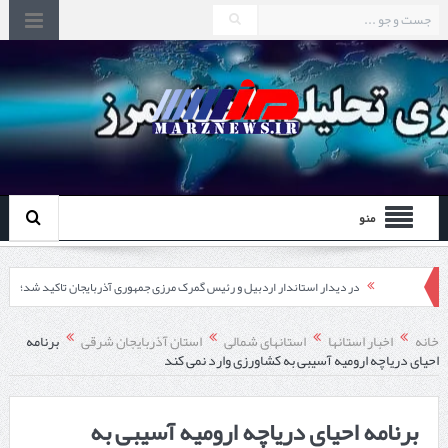
منو
در دیدار استاندار اردبیل و رئیس گمرک مرزی جمهوری آذربایجان تاکید شد؛
توسعه همکاری گمرک‌های مرزی ایران و جمهوری آذربایجان ضرورت دارد
خانه
اخبار استانها
استانهای شمالی
استان آذربایجان شرقی
برنامه
احیای دریاچه ارومیه آسیبی به کشاورزی وارد نمی کند
چابهار، جایی که دریا به زندگی سلام می‌کند
گزارش ویژه؛
برنامه احیای دریاچه ارومیه آسیبی به
طرز تهیه خورش خلال کرمانشاهی +نکات و فوت وفن‌ها