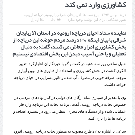
کشاورزی وارد نمی کند
قدردانی وزیر میراث فرهنگی، گردشگری و صنایع دستی از استاندار اردبیل
در
۰۸ بهمن ۱۳۹۳
برچسب ها:
آذربایجان شرقی
,
ارومیه
,
دریاچه ارومیه
استاندار اردبیل در دیدار دبیر شورای‌عالی مناطق آزاد و ویژه اقتصادی:
هنوز دیدگاهی برای این نوشته وجود ندارد
چاپ
ایمیل
نماینده ستاد احیای دریاچه ارومیه در استان آذربایجان
راه‌اندازی کامل منطقه آزاد اردبیل-بیله‌سوار و منطقه ویژه اقتصادی نمین تسریع
شرقی با بیان اینکه 30 درصد مردم حوضه این دریاچه از
شود
بخش کشاورزی امرار معاش می کنند، گفت: به دنبال
تعطیلی و یا حتی آسیب دیدن این بخش اقتصادی نیستیم.
در دیدار استاندار اردبیل و مدیرعامل بانک سینا محقق شد؛
خلیل ساعی روز سه شنبه در گفت و گو با خبرنگاران اظهارکرد: تغییر
تخصیص ۳۰۰میلیارد تومان برای تکمیل بزرگراه اردبیل-سرچم
الگوی کشت در بخش کشاورزی و استفاده از فناوری های نوین آبیاری
کشف ۱۱ قبضه سلاح کلت کمری توسط مرزبانان هنگ مرزی ارومیه
موجب صرفه جویی در مصرف آب شده و تاثیر بسزایی در احیای دریاچه
خواهد داشت.
رئیس سازمان راهداری:
وی با تقدیر از همیاری تمام ارگان های دولتی در کنار نهادهای مردمی در
مرز چیلات دهلران می‌تواند مکمل مرز بین‌المللی مهران شود
خصوص نجات دریاچه ارومیه، گفت: برنامه نجات این دریاچه وارد فاز
روایت روزنامه اتریشی از بحران در مرز مغرب و اسپانیا
عملیاتی شده و از دستگاه های مجری انتظار می رود در پیشبرد اهداف و
برنامه ها ما را یاری کنند.
تردد زائران اربعین در مرزهای خوزستان از مرز یک میلیون و ۴۲۸ هزار نفر
ساعی با اشاره به 27 طرح مصوب به منظور نجات دریاچه ارومیه، افزود:
گذشت