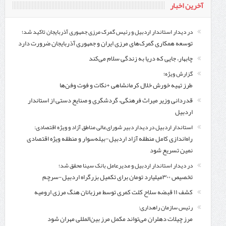
آخرین اخبار
در دیدار استاندار اردبیل و رئیس گمرک مرزی جمهوری آذربایجان تاکید شد؛
توسعه همکاری گمرک‌های مرزی ایران و جمهوری آذربایجان ضرورت دارد
چابهار، جایی که دریا به زندگی سلام می‌کند
گزارش ویژه؛
طرز تهیه خورش خلال کرمانشاهی +نکات و فوت وفن‌ها
قدردانی وزیر میراث فرهنگی، گردشگری و صنایع دستی از استاندار
اردبیل
استاندار اردبیل در دیدار دبیر شورای‌عالی مناطق آزاد و ویژه اقتصادی:
راه‌اندازی کامل منطقه آزاد اردبیل-بیله‌سوار و منطقه ویژه اقتصادی
نمین تسریع شود
در دیدار استاندار اردبیل و مدیرعامل بانک سینا محقق شد؛
تخصیص ۳۰۰میلیارد تومان برای تکمیل بزرگراه اردبیل-سرچم
کشف ۱۱ قبضه سلاح کلت کمری توسط مرزبانان هنگ مرزی ارومیه
رئیس سازمان راهداری:
مرز چیلات دهلران می‌تواند مکمل مرز بین‌المللی مهران شود