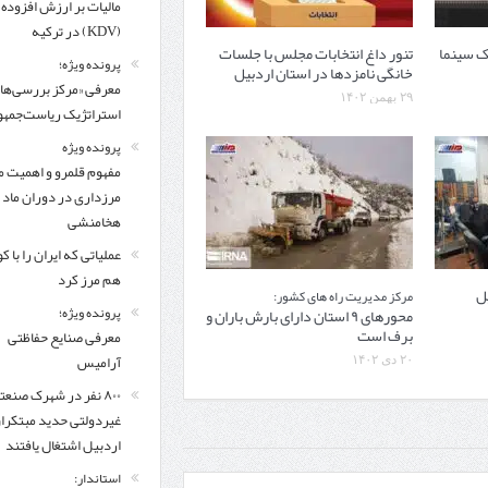
مالیات بر ارزش افزوده
(KDV) در ترکیه
ک سینما
تنور داغ انتخابات مجلس با جلسات
پرونده ویژه؛
خانگی نامزدها در استان اردبیل
معرفی «مرکز بررسی‌ها
۲۹ بهمن ۱۴۰۲
استراتژیک ریاست‌جمهو
پرونده ویژه
مفهوم قلمرو و اهمیت م
مرزداری در دوران ماد 
هخامنشی
عملیاتی که ایران را با 
هم مرز کرد
یل
مرکز مدیریت راه های کشور:
پرونده ویژه؛
محورهای ۹ استان دارای بارش باران و
برف است
معرفی صنایع حفاظتی
آرامیس
۲۰ دی ۱۴۰۲
۸۰۰ نفر در شهرک صنعت
غیردولتی حدید مبتکرا
اردبیل اشتغال یافتند
استاندار: