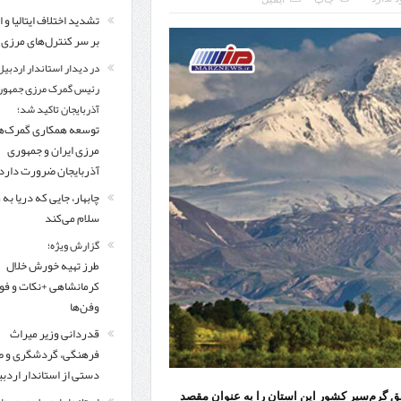
اردبیل-بیله‌سوار و منطقه ویژه اقتصادی نمین تسریع شود
تشدید اختلاف ایتالیا و ا
بر سر کنترل‌های مرزی
کشف ۱۱ قبضه سلاح کلت کمری توسط مرزبانان هنگ مرزی ارومیه
در دیدار است
در دیدار استاندار اردبیل
تخصیص ۳۰۰میلیارد تومان برای تکمیل بزرگراه اردبیل-سرچم
رئیس سازمان راهداری:
رئیس گمرک مرزی جمهور
آذربایجان تاکید شد؛
مرز چیلات دهلران می‌تواند مکمل مرز بین‌المللی مهران شود
توسعه همکاری گمرک‌ه
مرزی ایران و جمهوری
آذربایجان ضرورت دارد
چابهار، جایی که دریا به
سلام می‌کند
گزارش ویژه؛
طرز تهیه خورش خلال
کرمانشاهی +نکات و ف
وفن‌ها
قدردانی وزیر میراث
فرهنگی، گردشگری و ص
دستی از استاندار اردب
ق گرم‌سیر کشور این استان را به عنوان مقصد