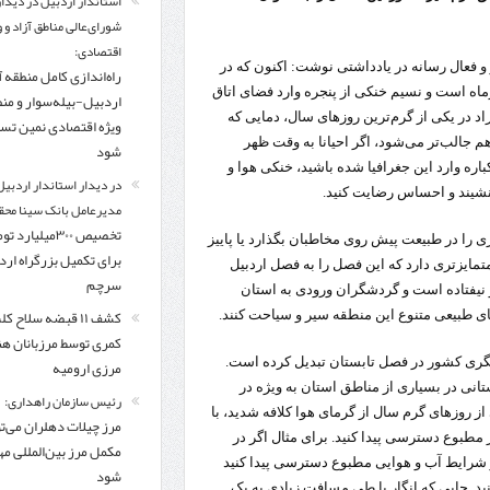
استاندار اردبیل در دیدار
شورای‌عالی مناطق آزاد و 
اقتصادی:
 و فعال رسانه در یادداشتی نوشت: اکنون که در
راه‌اندازی کامل منطقه آ
اه است و نسیم خنکی از پنجره وارد فضای اتاق
اردبیل-بیله‌سوار و من
ی هوا را چک می‌کنم، 21 درجه سانتی‌گراد در یکی از گرم‌ترین روزهای سال، دمایی که
ویژه اقتصادی نمین تس
م جالب‌تر می‌شود، اگر احیانا به وقت ظهر
شود
باره وارد این جغرافیا شده باشید، خنکی هوا و
در دیدار استاندار اردبیل
بنشیند و احساس رضایت کنید.
مدیرعامل بانک سینا محق
تخصیص ۳۰۰میلیارد 
ری را در طبیعت پیش روی مخاطبان بگذارد یا پاییز
برای تکمیل بزرگراه ار
متمایزتری دارد که این فصل را به فصل اردبیل
سرچم
و نیفتاده است و گردشگران ورودی به استان
کشف ۱۱ قبضه سلاح ک
ه‌های طبیعی متنوع این منطقه سیر و سیاحت کنند.
کمری توسط مرزبانان ه
شگری کشور در فصل تابستان تبدیل کرده است.
مرزی ارومیه
انی در بسیاری از مناطق استان به ویژه در
رئیس سازمان راهداری:
 روزهای گرم سال از گرمای هوا کلافه شدید، با
مرز چیلات دهلران می‌تو
 مطبوع دسترسی پیدا کنید. برای مثال اگر در
مکمل مرز بین‌المللی مه
و شرایط آب و هوایی مطبوع دسترسی پیدا کنید
شود
دقلو سفر کنید. جایی که انگار با طی مسافت زیادی به یک