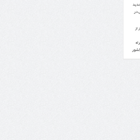
جدید
 در
 از
اه
کشور