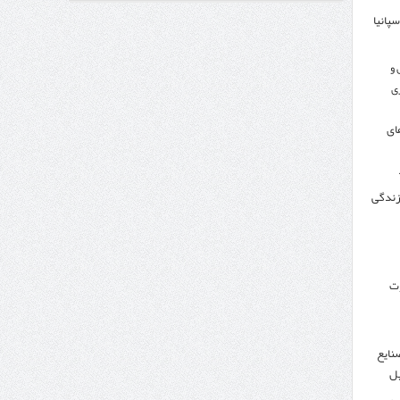
سپانیا
اندار اردبیل و مدیرعامل بانک سینا محقق شد؛
 و
ی
ای
 زندگی
وت
نایع
یل