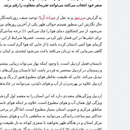
سفر خود انتخاب می‌کنند می‌توانند تجربه‌ای متفاوت را رقم بزنند.
به گزارش
مرزنیوز
و به نقل از
میراث آریا
؛ توحید سیف، روزنامه‌نگار
حال نگارش این سطور هستم حوالی ظهر یکی از آخرین روزهای تیرم
می‌شود. از سر کنجکاوی دما
برای خیلی‌ها در این فصل باور کردنی نیست. عصرها شرایط از این ه
گرمای هوا کمی اذیتتان کرده باشد یا از جایی که هوا گرم است به یک
گاهی سرمایی که به تن‌تان می‌افتد باعث می‌شود لبخندی بر لبتان 
تابستان فصل اردبیل است، با وجود اینکه بهار می‌تواند زیبایی بیشت
و زمستان در اردبیل منحصر به فردتر باشد، اما تابستان ویژگی‌های 
تبدیل می‌کند. جایی که طبیعت بخاطر هوای مطبوع هنوز از رنگ و ر
اردبیل علاوه بر بهره‌بردن از آب و هوای دلپذیر، می‌توانند در جاذب
اردبیل ویژگی‌های متعددی دارد که این استان را به مقصد اول گرد
ویژگی اول همان آب و هوای مطبوع است، علاوه بر اینکه هوای تابست
مناطق مرکزی و جنوبی استان بسیار مطبوع است، اما اگر در برخی از
حداکثر نیم ساعت رانندگی می‌توانید به مناطقی با آب و هوای بسیار
مرکز استان و در هنگام ظهر بخواهید با سفری کوتاه به دل طبیعت 
کافیست در فاصله‌ای 30 کیلومتری به ارتفاعات جنگل فن