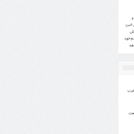
و
البرز:
هش
هم خود
دهد
غرب
نعت