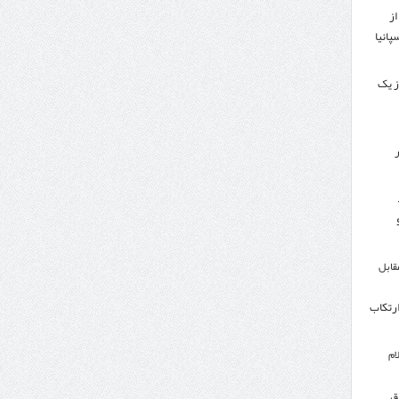
از
پانیا
ز یک
ر
مقابل
ارتکاب
ام
ق