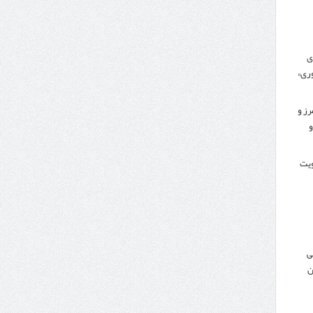
ی
ری»
رز و
و
کویت
ی
ن