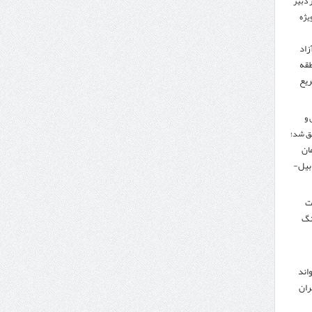
 دبیر
ویژه
زاد
طقه
ریع
 و
ق شد؛
تومان
دبیل-
لت
نگ
اند
ران