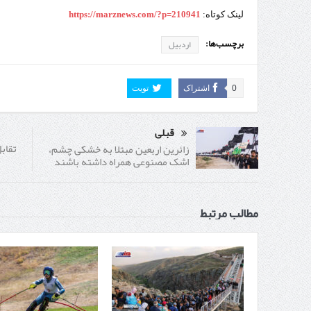
لینک کوتاه:
https://marznews.com/?p=210941
برچسب‌ها:
اردبیل
0
اشتراک
تویت
قبلی
تقاب
زائرین اربعین مبتلا به خشکی چشم،
اشک مصنوعی همراه داشته باشند
مطالب مرتبط