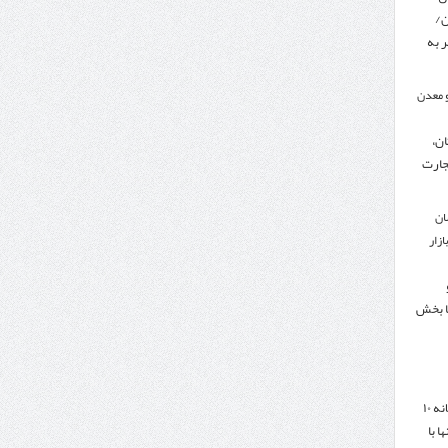
ن/
 به
 معدن
ن،
جارت
ان
زار
ا بخش
هدف‌گذاری تجارت سالانه ۱۰
ا با