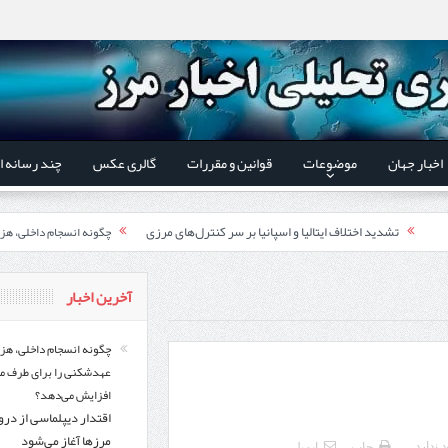
اخبار جهان
موضوعات
قوانین و مقررات
گالری عکس
چند رسانه ا
تشدید اختلاف ایتالیا و اسپانیا بر سر کنترل‌های مرزی
چگونه انسجام داخلی، هز
اقتدار دیپلماسی از درون م
 استاندار اردبیل و رئیس گمرک مرزی جمهوری آذربایجان تاکید شد؛
آخرین اخبار
ری گمرک‌های مرزی ایران و جمهوری آذربایجان ضرورت دارد
گزارش ویژه؛
چگونه انسجام داخلی، هز
عهدشکنی را برای طرف م
طرز تهیه خورش خلال کرمانشاهی +نکات و فوت وفن‌ها
افزایش می‌دهد؟
اقتدار دیپلماسی از در
قدردانی وزیر میراث فرهنگی
یر شورای‌عالی مناطق آزاد و ویژه اقتصادی:
مرزها آغاز می‌شود
 ندارد
چاپ
ایمیل