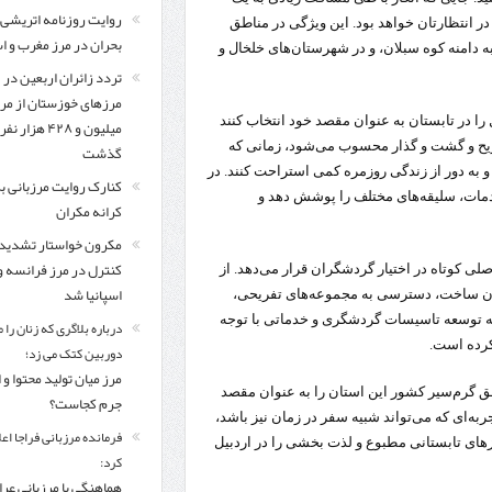
روایت روزنامه اتریشی 
در انتظارتان خواهد بود. این ویژگی در مناطق
بحران در مرز مغرب و اس
 دامنه کوه سبلان، و در شهرستان‌های خلخال و
تردد زائران اربعین در
مرزهای خوزستان از مر
ا در تابستان به عنوان مقصد خود انتخاب کنند
میلیون و ۴۲۸ هزار نفر
ریح و گشت و گذار محسوب می‌شود، زمانی که
گذشت
 و به دور از زندگی روزمره کمی استراحت کنند. در
کنارک روایت مرزبانی ب
دمات، سلیقه‌های مختلف را پوشش دهد و
کرانه مکران
مکرون خواستار تشدید
کنترل‌ در مرز فرانسه و
لی کوتاه در اختیار گردشگران قرار می‌دهد. از
اسپانیا شد
نسان ساخت، دسترسی به مجموعه‌های تفریحی،
یا در فاصله‌ای کمتر از 100 کیلومتر و البته توسعه تاسیسات گردشگری و خدماتی با توجه
درباره بلاگری که زنان را 
کرده است.
دوربین کتک می زد؛
مرز میان تولید محتوا و 
ق گرم‌سیر کشور این استان را به عنوان مقصد
جرم کجاست؟
جربه‌ای که می‌تواند شبیه سفر در زمان نیز باشد،
فرمانده مرزبانی فراجا اعل
زهای تابستانی مطبوع و لذت بخشی را در اردبیل
کرد:
هماهنگی با مرزبانی عرا