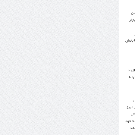
ان
زار
ا بخش
هدف‌گذاری تجارت سالانه ۱۰
ا با
و
البرز:
هش
هم خود
دهد