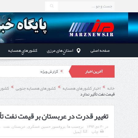
صفحه اصلی
استان های مرزی
کشورهای همسایه
آخرین اخبار
گزارش ویژه؛
طرز تهیه خورش خلال کرمانشاهی +نکات و 
خانه
اخبار کشورهای همسایه
کشورهای همسایه جنوبی
کشور 
قیمت نفت تأثیر ندارد
استاندار اردبیل در دیدار دب
راه‌اندازی کامل منطقه آزاد 
تغییر قدرت در عربستان بر قیمت نفت تأث
در
۳۰ دی ۱۳۹۳
برچسب ها:
پروفسور حسین عسکری
,
عربستان
,
نفت
ه
چاپ
ایمیل