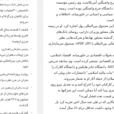
 جرج واشنگتن آمریکاست. وی رئیس مؤسسه
مدیرعامل بانک سینا محق
 دانشگاه جرج واشنگتن بوده است. زمینه
تخصیص ۳۰۰میلیارد 
یاسی و انسانی در خاورمیانه، اختلافات و
برای تکمیل بزرگراه ار
 است.
سرچم
ی صندوق بین‌المللی پول اشاره کرد. او در زمینه‌
کشف ۱۱ قبضه سلاح ک
لل مشاور وزیران دارایی، روسای بانک‌های
کمری توسط مرزبانان ه
 گذشته مشاور نهادها و شرکت‌هایی نظیر
مرزی ارومیه
سازمان همکاری اقتصادی و توسعه (OECD)، بانک جهانی، موسسه مالی بین‌المللی (IFC)، APDF، صندوق سرمایه‌اری
رئیس سازمان راهداری:
مرز چیلات دهلران می‌تو
له، بیش از 100 مقاله‌ و… درباره‌ تحولات اقتصادی در خاورمیانه، اقتصاد اسلامی،
مکمل مرز بین‌المللی مه
‌های اقتصادی منتشر کرده است. وی سابقه تدریس
شود
در دانشگاه‌های تگزاس در آستین، دانشگاه تافتس آمریکا، دانشگاه MIT، دانشگاه جانز هاپکینز و دانشگاه کلارک را
“ثبات مالیه اسلامی” (انتشارات جان ویلی اند
روایت روزنامه اتریشی 
ان) از جمله آثار او به شمار می‌روند.
بحران در مرز مغرب و اس
کنان خود را اخراج کنند و به تعدیل نیرو روی
تردد زائران اربعین در
ری پیدا کند آیا ممکن است این شرکتها به
مرزهای خوزستان از مر
ایش قیمت نفت فشار آورند؟
میلیون و ۴۲۸ هزار نفر
لایی که در طی چند سال اخیر تجربه کرد باز
گذشت
گردد. به طور مشخص ما دیگر شاهد نفت 100 دلاری که در سال 2014 وجود داشت حداقل برای 10 سال آینده
کنارک روایت مرزبانی ب