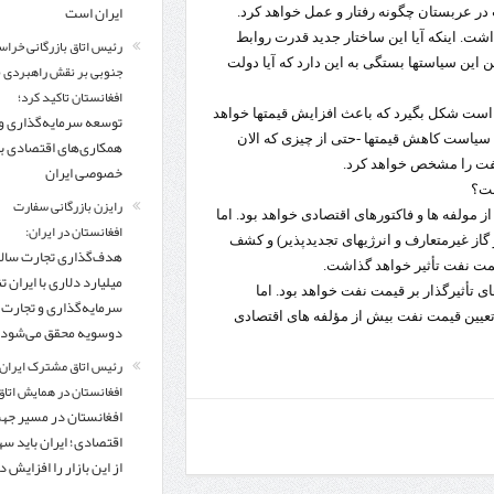
ایران است
در عربستان چگونه رفتار و عمل خواهد کرد.
ت. اینکه آیا این ساختار جدید قدرت روابط
رئیس اتاق بازرگانی خراس
ین این سیاستها بستگی به این دارد که آیا دولت
جنوبی بر نقش راهبردی با
افغانستان تاکید کرد؛
است شکل بگیرد که باعث افزایش قیمتها خواهد
توسعه سرمایه‌گذاری و
یاست کاهش قیمتها -حتی از چیزی که الان
همکاری‌های اقتصادی ب
نفت را مشخص خواهد کرد.
خصوصی ایران
شت؟
رایزن بازرگانی سفارت
از مولفه ها و فاکتورهای اقتصادی خواهد بود. اما
افغانستان در ایران:
از غیرمتعارف و انرژیهای تجدیدپذیر) و کشف
یمت نفت تأثیر خواهد گذاشت.
میلیارد دلاری با ایران تنه
 تأثیرگذار بر قیمت نفت خواهد بود. اما
سرمایه‌گذاری و تجارت
 های سیاسی در تعیین قیمت نفت بیش از مؤلفه های اقتصادی
دوسویه محقق می‌شود
رئیس اتاق مشترک ایران 
افغانستان در همایش اتاق 
افغانستان در مسیر ج
اقتصادی؛ ایران باید س
از این بازار را افزایش 