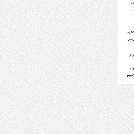
ی
ن
جدید
 در
 از
اه
کشور