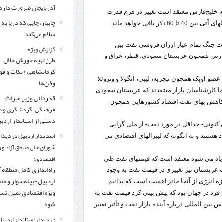
مرز چیلات دهلران می‌تواند مکمل مرز بین‌المللی مهران شود
آذربایجان ضرورت دارد
لیج‌فارس معتقد است تغییر در هرم قدرت
چابهار، جایی که دریا به
زائران اربعین در مرزهای خوزستان از مرز یک میلیون و ۴۲۸ هزار نفر گذشت
روایت ر
باقی خواهد ماند.
سلام می‌کند
نفت جنگ تمام عیار ارزان فروشی نفت بین
گزارش ویژه؛
فارس همچون عربستان سعودی، قطر، عراق و
طرز تهیه خورش خلال
کرمانشاهی +نکات و ف
و اوپک همچون نیجریه، لیبی، آنگولا و ونزوئلا
وفن‌ها
کارشناسان بازار معتقدند که عربستان سعودی
قدردانی وزیر میراث
 با کاهش بهای نفت اقتصاد کشورهایی همچون
فرهنگی، گردشگری و ص
دستی از استاندار اردب
 کنونی- حداقل در مورد نفت- از ملی گرایی
استاندار اردبیل در دیدار
 هستند و نه آنگونه که لیبرالهای اقتصادی می
شورای‌عالی مناطق آزاد و 
اقتصادی:
یاد می شود معتقد است که قیمتهای نفت طی
راه‌اندازی کامل منطقه آ
ییر در هرم قدرت عربستان نیز تغییری در قیمت نفت به وجود
اردبیل-بیله‌سوار و من
ه انرژی از آنجا حائز اهمیت است که بدانیم
ویژه اقتصادی نمین تس
رد در جهان بود که پیش بینی کرد قیمت نفت به
شود
س بین المللی درباره آینده بازار نفت و تأثیر تغییر
در دیدار استاندار اردبیل