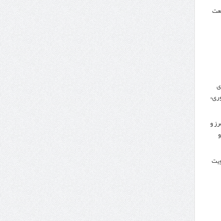
نعت
ی
ری»
رز و
و
کویت