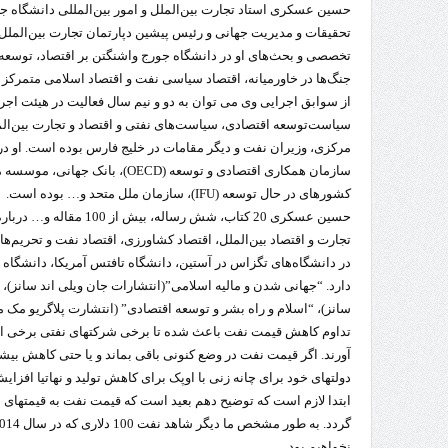
حسین عسکری استاد تجارت بین‌الملل و امور بین‌المللی دانشگاه
تحقیقات و مدیریت جهانی و رئیس پیشین دپارتمان تجارت بین‌الملل
تخصصی و بحث‌های او در دانشگاه جورج واشنگتن بر اقتصاد، توسعه س
جنگ‌ها در خاورمیانه، اقتصاد سیاسی نفت و اقتصاد اسلامی متمرکز
از سوابق اجرایی وی می توان به دو و نیم سال فعالیت در هیئت اجرای
سیاست‌توسعه اقتصادی، سیاست‌های نفتی و اقتصاد و تجارت بین‌الم
مرکزی، وزیران نفت و دیگر مقامات در خلیج فارس بوده است. او در
کشورهای در حال توسعه (IFU)، سازمان ملل متحد و… بوده است.
حسین عسکری 20 کتاب، شش رسا
تجارت و اقتصاد بین‌الملل، اقتصاد کشاورزی، اقتصاد نفت و تحریم
دارد. “جهانی شدن و مالیه اسلامی”(انتشارات جان ویلی اند سانز)، 
سانز)، “اسلام و راه بشر و توسعه اقتصادی” (انتشارت پلاگریو مک میل
تداوم کاهش قیمت نفت باعث شده تا برخی شرکتهای نفتی برخی از کار
آورند. اگر قیمت نفت در وضع کنونی باقی بماند و یا حتی کاهش بیشت
دولتهای خود برای چانه زنی با اوپک برای کاهش تولید و نهاتیا افز
ابتدا لازم است که توضیح دهم بعید است که قیمت نفت به قیمتهای با
نخواهیم بود.