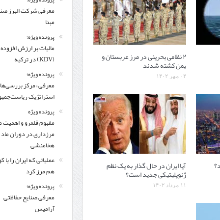
معرفی شركت البرز ص
مبنا
پرونده ویژه؛
مالیات بر ارزش افزوده
۲ نظامی بحرینی در مرز عربستان و
(KDV) در ترکیه
یمن کشته شدند
پرونده ویژه؛
۰۴ مهر ۱۴۰۲
معرفی «مرکز بررسی‌ها
استراتژیک ریاست‌جمهو
پرونده ویژه
مفهوم قلمرو و اهمیت م
مرزداری در دوران ماد 
هخامنشی
عملیاتی که ایران را با 
‌؟
آیا ایران در حال گذار به یک نظم
هم مرز کرد
ژئوپلیتیکی جدید است؟
پرونده ویژه؛
۱۱ مرداد ۱۴۰۲
معرفی صنایع حفاظتی
آرامیس