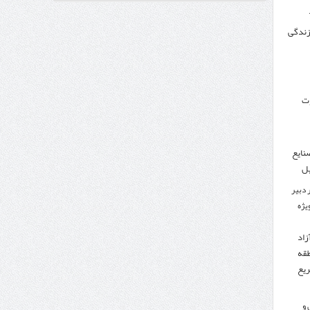
 زندگی
وزنامه اتریشی از بحران در مرز مغرب و اسپانیا
وت
نایع
یل
 دبیر
ویژه
زاد
طقه
ریع
 و