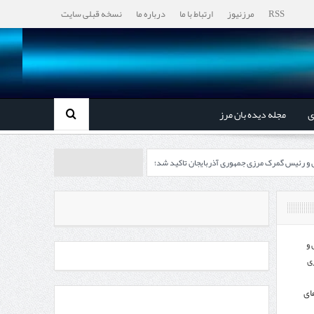
RSS
مرزنیوز
ارتباط با ما
درباره ما
نسخه قبلی سایت
ی
مجله دیده بان مرز
ل و رئیس گمرک مرزی جمهوری آذربایجان تاکید شد؛
رزی ایران و جمهوری آذربایجان ضرورت دارد
، گردشگری و صنایع دستی از استاندار اردبیل
 و
ی
اندار اردبیل و مدیرعامل بانک سینا محقق شد؛
ای