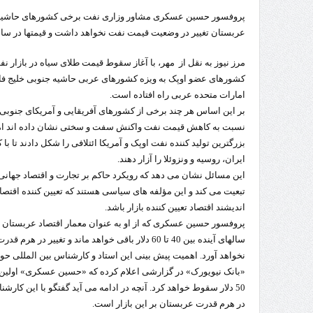
پروفسور حسین عسکری مشاور وزاری نفت برخی کشورهای حاشیه خ
تردد 
عربستان تغییر در وضعیت قیمت نفت نخواهد داشت و قیمتها در سالهای آتی بین 40 تا 60 دلار 
مرز نيوز به نقل از مهر، با آغاز سقوط قیمت طلای سیاه در بازار 
کشورهای عضو اوپک به ویزه کشورهای عربی حاشیه جنوبی خلیج 
امارات متحده عربی راه افتاده است.
بر این اساس هر چند برخی از کشورهای آفریقایی و آمریکای جنوبی عض
نسبت به کاهش قیمت نفت واکنش سفت و سختی نشان داده اند اما 
بزرگترین تولید کننده نفت اوپک و آمریکا ائتلافی را شکل دادند تا
ایران، روسیه و ونزوئلا را آزار دهند.
این مسائل نشان می دهد که رویکرد حاکم بر تجارت و اقتصاد جهانی
تبعیت می کند و این مؤلفه های سیاسی هستند که تعیین کننده اقتصاد
اندیشند اقتصاد تعیین کننده بازار باشد.
پروفسور حسین عسکری که از او به عنوان معمار اقتصاد عربستان 
سالهای آینده بین 40 تا 60 دلار باقی خواهد ماند و تغ
نخواهد آورد. اهمیت پیش بینی این استاد و کارشناس بین المللی حوز
«بانک نیویورک» در گزارشی اعلام کرده که «حسین عسکری» اولین ف
50 دلار سقوط خواهد کرد. آنچه در ادامه می آید گفتگو با این کارشنا
در هرم قدرت عربستان بر این بازار است.