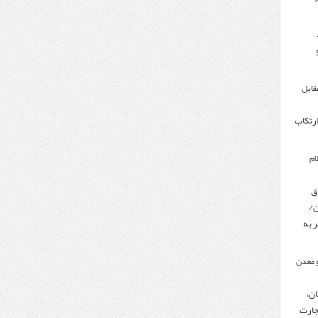
مقابل
ارتکاب
ام
ق
ن/
 به
 معدن
ن،
جارت