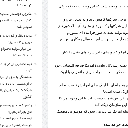
کرانه مکران
60 دلار در نوسان خواهد بود. باید توجه داشت که این وضعیت به نفع برخی
مکرون خواستار تشدید
کنترل‌ در مرز فرانسه و
رخی شرکتها کاهش یابد و به تعدیل نیرو و
اسپانیا شد
 این شرکتها و کشورهای متبوع آنها با کشورهای
 تولید نفت به طور فزاینده ای متنوع و
درباره بلاگری که زنان را 
دارند. بر این اساس احتمال همکاری بین آنها
دوربین کتک می زد؛
مرز میان تولید محتوا و 
نها و کشورهای مادر شرکتهای نفتی را کنار
جرم کجاست؟
فرمانده مرزبانی فراجا اعل
کاهش قیمت نفت از سوی دیگر می تواند منجر به این شود که تولید نفت رسی(Shale oil) امریکا صرفه اقتصادی خود
کرد:
صه ممکن است به دولت برای چانه زنی با اوپک
هماهنگی با مرزبانی عرا
برای تسهیل تردد زائرا
 معامله ای با اوپک برای افزایش قیمت انجام
بازگشت یک میلیون زائر
 اوپک شده است!
کشور
ی افزایش قیمت دست یابد. با این وجود امریکا
رئیس کمیسیون صنعت و
ین سازمان دیکته کند.
اتاق بازرگانی البرز:
وسیله امریکا هدایت می شود که موضوعی مضحک
توسعه کریدور افغانستا
فرصت راهبردی برای ت
 نفت خواهد شد؟