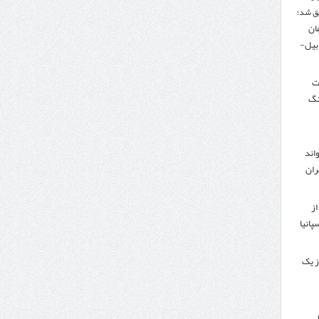
ق شد؛
تومان
دبیل-
لت
نگ
اند
ران
از
پانیا
ز یک
ر