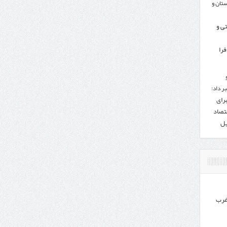
تان و
تی و
را
ر داد:
برای
تصاد
یل
غرب