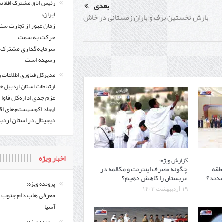
رئیس اتاق مشترک افغانس
بعدی
ایران:
بارش نخستین برف و باران زمستانی در خاش
زمان عبور از تجارت سن
حرکت به سمت
سرمایه‌گذاری مشترک ف
رسیده است
مدیرکل فناوری اطلاعات و
ارتباطات استان اردبیل خب
عزم جدی اداره‌کل فاوا 
ایجاد اکوسیستم‌های اق
دیجیتال در استان اردب
اخبار ویژه
گزارش ویژه؛
طقه
چگونه مصرف اینترنت و مکالمه در
 شدند؟
عربستان را کاهش دهیم؟
پرونده ویژه؛
۱۹ اردیبهشت ۱۴۰۳
معرفی هاب دام جنوب 
آسیا
پرونده ویژه؛