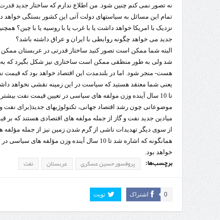
نه تصور نمی کنم چنین شود. من اطلاع ندارم که ساختار جدید قدرت 
تمام این مسائل به سیاستهای دولت آتی این کشور بستگی خواهد داش
نزدیک با امریکا خواهد داشت یا با غرب یا با روسیه یا با چین؟ همچن
جدید می خواهد چگونه روابطی با ایران و عراق داشته باشد؟
البته شما ممکن است تصور کنید ساختار قدرتی در عربستان ممکن 
شد ولی به طور منطقی ممکن است ساختاری نیز شکل بگیرد که به س
هست- منجر شود. اما در بلندمدت این اقتصاد خواهد بود که قیمت 
یعنی شما معتقد هستید که سیاست در این زمینه نقشی نخواهد دا
تا 10 سال آینده وزن مولفه های سیاسی در تعیین قیمت نفت بیشتر 
موضوعاتی چون رشد اقتصاد جهانی، تکنولوژیهای جدید(برای نفت و گ
میادین جدید نفت و گاز از جمله مولفه های اقتصادی هستند که بر ق
از سوی دیگر تهدیدات ناشی از گرم شدن زمین نیز از جمله مؤلفه های
همانگونه که اشاره شد تا 10 سال آینده وزن مؤلفه
خواهد بود.
برچسب‌ها:
پروفسور حسین عسکری
عربستان
نفت
0
اشتراک
تویت