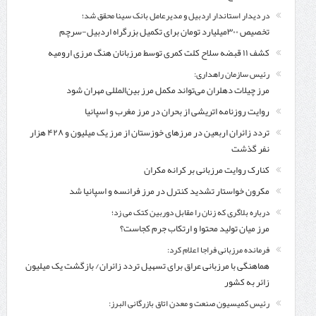
در دیدار استاندار اردبیل و مدیرعامل بانک سینا محقق شد؛
تخصیص ۳۰۰میلیارد تومان برای تکمیل بزرگراه اردبیل-سرچم
کشف ۱۱ قبضه سلاح کلت کمری توسط مرزبانان هنگ مرزی ارومیه
رئیس سازمان راهداری:
مرز چیلات دهلران می‌تواند مکمل مرز بین‌المللی مهران شود
روایت روزنامه اتریشی از بحران در مرز مغرب و اسپانیا
تردد زائران اربعین در مرزهای خوزستان از مرز یک میلیون و ۴۲۸ هزار
نفر گذشت
کنارک روایت مرزبانی بر کرانه مکران
مکرون خواستار تشدید کنترل‌ در مرز فرانسه و اسپانیا شد
درباره بلاگری که زنان را مقابل دوربین کتک می زد؛
مرز میان تولید محتوا و ارتکاب جرم کجاست؟
فرمانده مرزبانی فراجا اعلام کرد:
هماهنگی با مرزبانی عراق برای تسهیل تردد زائران/ بازگشت یک میلیون
زائر به کشور
رئیس کمیسیون صنعت و معدن اتاق بازرگانی البرز: