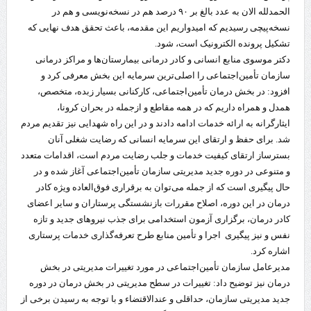
الحمدلله الان به عدد بالغ بر ۹۰ درصد هم در نسخه‌نویسی و هم در
نسخه‌پیچی رسیدیم که امیدواریم این مقدمه، باعث تحقق هدف نهایی که
تشکیل پرونده الکترونیک است، شود.
دکتر موسوی منابع انسانی و کادر درمانی بیمارستان‌ها و مراکز درمانی
سازمان تأمین‌اجتماعی را اصلی‌ترین سرمایه این بخش معرفی کرد و
افزود: در بخش درمان تأمین‌اجتماعی، کارکنانی بسیار زبده، متخصص،
همدل و همراه داریم که در همه مقاطع و ازجمله در بحران کرونا،
ایثارگرانه به ارائه خدمات ادامه دادند و در این راه شهدایی نیز تقدیم مردم
شد. برای حفظ و ارتقای این سرمایه انسانی که رضایت شغلی آنان
بسترساز ارتقای کیفیت خدمات و جلب رضایت مردم است، اقدامات متعدد
و متنوعی در دوره جدید مدیریتی سازمان تأمین‌اجتماعی آغاز شده و در
حال پیگیری است که از جمله می‌توان به برقراری فوق‌العاده ویژه کادر
درمان در این دوره، اصلاح مقررات بازنشستگی پرستاران و سایر اعضای
کادر درمان، برگزاری آزمون استخدامی برای جذب نیروهای جدید و تازه
نفس و نیز پیگیری اجرا و تأمین منابع طرح تعرفه‌گذاری خدمات پرستاری
اشاره کرد.
مدیرعامل سازمان تأمین‌اجتماعی در مورد تغییرات مدیریتی در بخش
درمان نیز توضیح داد: تغییرات در سطح مدیریتی در بخش درمان در دوره
جدید مدیریتی سازمان، حداقلی و عندالاقتضاء و با توجه به رسیدن برخی از