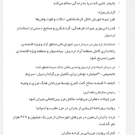
چابهار، جایی که دریا به زندگی سلام می‌کند
گزارش ویژه؛
طرز تهیه خورش خلال کرمانشاهی +نکات و فوت وفن‌ها
قدردانی وزیر میراث فرهنگی، گردشگری و صنایع دستی از استاندار
اردبیل
استاندار اردبیل در دیدار دبیر شورای‌عالی مناطق آزاد و ویژه اقتصادی:
راه‌اندازی کامل منطقه آزاد اردبیل-بیله‌سوار و منطقه ویژه اقتصادی
نمین تسریع شود
در دیدار استاندار اردبیل و مدیرعامل بانک سینا محقق شد؛
تخصیص ۳۰۰میلیارد تومان برای تکمیل بزرگراه اردبیل-سرچم
کشف ۱۱ قبضه سلاح کلت کمری توسط مرزبانان هنگ مرزی ارومیه
رئیس سازمان راهداری:
مرز چیلات دهلران می‌تواند مکمل مرز بین‌المللی مهران شود
روایت روزنامه اتریشی از بحران در مرز مغرب و اسپانیا
تردد زائران اربعین در مرزهای خوزستان از مرز یک میلیون و ۴۲۸ هزار
نفر گذشت
کنارک روایت مرزبانی بر کرانه مکران