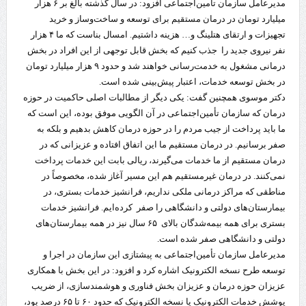
مدیرعامل سازمان تأمین‌اجتماعی افزود: در سال گذشته بالغ بر ۶ هزار
میلیارد تومان در درمان مستقیم برای توسعه و ساخت‌وساز و خرید
تجهیزات و ارتقای هتلینگ و… هزینه داشتیم. امسال بناست که ما ۴ هزار
نفر نیروی جدید را جذب کنیم که بخش قابل توجهی از این افراد در بخش
درمانی مشغول به خدمت‌رسانی خواهند شد و حدود ۹ هزار میلیارد تومان
در بخش توسعه خدمات، اعتبار پیش‌بینی شده است.
دکتر موسوی همچنین گفت: یکی دیگر از مطالبات اصلی حاکمیت در حوزه
درمان که سازمان تأمین‌اجتماعی در آن الگویی موفق بوده، این است که
ما باید پرداخت از جیب مردم را در حوزه درمان کاهش بدهیم و بلکه به
صفر برسانیم. در درمان مستقیم ما این اتفاق افتاده و عزیزانی که در
درمان مستقیم از ما خدمات می‌گیرند، ریالی بابت این خدمات پرداخت
نمی‌کنند. در درمان غیرمستقیم هم این مسیر آغاز شده، مخصوصاً در
مناطقی که مراکز درمانی ملکی نداریم، فرانشیز خدمات بستری، در
بیمارستان‌های دولتی و دانشگاهی را صفر کرده‌ایم. فرانشیز خدمات
بستری برای همه بیمه‌شدگان بالای ۶۵ سال نیز در همه بیمارستان‌های
دولتی و دانشگاهی صفر شده است.
مدیرعامل سازمان تأمین‌اجتماعی به پیشتازی این سازمان در اجرا و
توسعه طرح نسخه الکترونیک اشاره کرد و افزود: در این بخش با همکاری
عزیزان حوزه درمان و عزیزان بخش فناوری و هوشمندسازی، از ضریب
پوشش خدمات الکترونیک یا نسخه الکترونیک که حدود ۶۰ تا ۶۵ درصد بود،