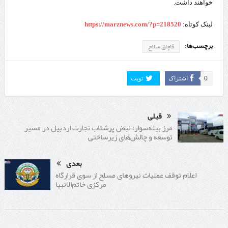
خواهند داشت.
لینک کوتاه:
https://marznews.com/?p=218520
برچسب‌ها:
قاچاق سلاح
0
اشتراک
تویت
قبلی
مرز بیله‌سوار؛ نبض پرشتاب تجارت اردبیل در مسیر
توسعه و چالش‌های زیرساختی
بعدی
اعلام توقف عملیات نیروهای مسلح از سوی قرارگاه
مرکزی خاتم‌الانبیا