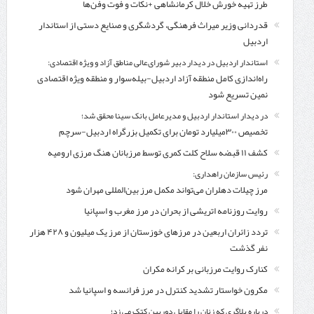
طرز تهیه خورش خلال کرمانشاهی +نکات و فوت وفن‌ها
قدردانی وزیر میراث فرهنگی، گردشگری و صنایع دستی از استاندار
اردبیل
استاندار اردبیل در دیدار دبیر شورای‌عالی مناطق آزاد و ویژه اقتصادی:
راه‌اندازی کامل منطقه آزاد اردبیل-بیله‌سوار و منطقه ویژه اقتصادی
نمین تسریع شود
در دیدار استاندار اردبیل و مدیرعامل بانک سینا محقق شد؛
تخصیص ۳۰۰میلیارد تومان برای تکمیل بزرگراه اردبیل-سرچم
کشف ۱۱ قبضه سلاح کلت کمری توسط مرزبانان هنگ مرزی ارومیه
رئیس سازمان راهداری:
مرز چیلات دهلران می‌تواند مکمل مرز بین‌المللی مهران شود
روایت روزنامه اتریشی از بحران در مرز مغرب و اسپانیا
تردد زائران اربعین در مرزهای خوزستان از مرز یک میلیون و ۴۲۸ هزار
نفر گذشت
کنارک روایت مرزبانی بر کرانه مکران
مکرون خواستار تشدید کنترل‌ در مرز فرانسه و اسپانیا شد
درباره بلاگری که زنان را مقابل دوربین کتک می زد؛