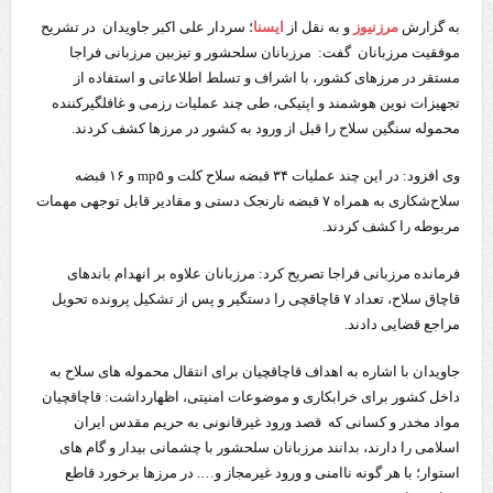
به گزارش
مرزنیوز
و به نقل از
ایسنا
؛ سردار علی اکبر جاویدان در تشریح
موفقیت مرزبانان گفت: مرزبانان سلحشور و تیزبین مرزبانی فراجا
مستقر در مرزهای کشور، با اشراف و تسلط اطلاعاتی و استفاده از
تجهیزات نوین هوشمند و اپتیکی، طی چند عملیات رزمی و غافلگیرکننده
محموله سنگین سلاح را قبل از ورود به کشور در مرزها کشف کردند.
وی افزود: در این چند عملیات ۳۴ قبضه سلاح کلت و mp۵ و ۱۶ قبضه
سلاح‌شکاری به همراه ۷ قبضه نارنجک دستی و مقادیر قابل توجهی مهمات
مربوطه را کشف کردند.
فرمانده مرزبانی فراجا تصریح کرد: مرزبانان علاوه بر انهدام باندهای
قاچاق سلاح، تعداد ۷ قاچاقچی را دستگیر و پس از تشکیل پرونده تحویل
مراجع قضایی دادند.
جاویدان با اشاره به اهداف قاچاقچیان برای انتقال محموله های سلاح به
داخل کشور برای خرابکاری و موضوعات امنیتی، اظهارداشت: قاچاقچیان
مواد مخدر و کسانی که قصد ورود غیرقانونی به حریم مقدس ایران
اسلامی را دارند، بدانند مرزبانان سلحشور با چشمانی بیدار و گام های
استوار؛ با هر گونه ناامنی و ورود غیرمجاز و…. در مرزها برخورد قاطع