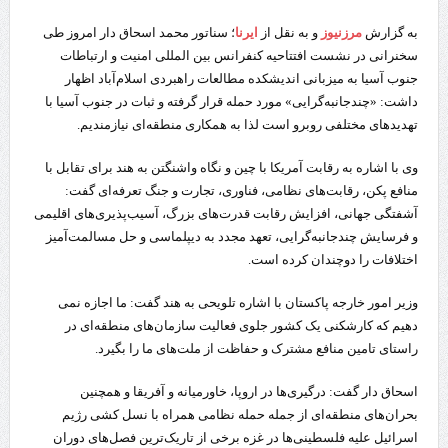
به گزارش
مرزنیوز
و به نقل از
ایرنا
؛ سناتور محمد اسحاق دار امروز طی
سخنرانی در نشست افتتاحیه کنفرانس بین المللی امنیت و ارتباطات
جنوب آسیا به میزبانی اندیشکده مطالعات راهبردی اسلام‌آباد اظهار
داشت: «چندجانبه‌گرایی» مورد حمله قرار گرفته و ثبات در جنوب آسیا با
تهدیدهای مختلفی روبرو است لذا به همکاری منطقه‌ای نیازمندیم.
وی با اشاره به رقابت آمریکا با چین و نگاه واشنگتن به هند برای تقابل با
منافع پکن، رقابت‌های نظامی، فناوری، تجارت و جنگ‌ تعرفه‌ای گفت:
آشفتگی جهانی، افزایش رقابت قدرت‌های بزرگ، آسیب‌پذیری‌های اقلیمی
و فرسایش چندجانبه‌گرایی، تعهد مجدد به دیپلماسی و حل مسالمت‌آمیز
اختلافات را دوچندان کرده است.
وزیر امور خارجه پاکستان با اشاره تلویحی به هند گفت: ما اجازه نمی
دهیم که کارشکنی یک کشور جلوی فعالیت سازمان‌های منطقه‌ای در
راستای تامین منافع مشترک و حفاظت از ملت‌های ما را بگیرد.
اسحاق دار گفت: درگیری‌ها در اروپا، خاورمیانه و آفریقا و همچنین
بحران‌های منطقه‌ای از جمله حمله نظامی همراه با نسل کشی رژیم
اسرائیل علیه فلسطینی‌ها در غزه برخی از تاریک‌ترین فصل‌های دوران