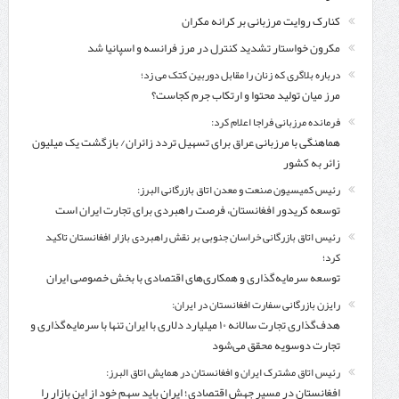
کنارک روایت مرزبانی بر کرانه مکران
مکرون خواستار تشدید کنترل‌ در مرز فرانسه و اسپانیا شد
درباره بلاگری که زنان را مقابل دوربین کتک می زد؛
مرز میان تولید محتوا و ارتکاب جرم کجاست؟
فرمانده مرزبانی فراجا اعلام کرد:
هماهنگی با مرزبانی عراق برای تسهیل تردد زائران/ بازگشت یک میلیون
زائر به کشور
رئیس کمیسیون صنعت و معدن اتاق بازرگانی البرز:
توسعه کریدور افغانستان، فرصت راهبردی برای تجارت ایران است
رئیس اتاق بازرگانی خراسان جنوبی بر نقش راهبردی بازار افغانستان تاکید
کرد؛
توسعه سرمایه‌گذاری و همکاری‌های اقتصادی با بخش خصوصی ایران
رایزن بازرگانی سفارت افغانستان در ایران:
هدف‌گذاری تجارت سالانه ۱۰ میلیارد دلاری با ایران تنها با سرمایه‌گذاری و
تجارت دوسویه محقق می‌شود
رئیس اتاق مشترک ایران و افغانستان در همایش اتاق البرز:
افغانستان در مسیر جهش اقتصادی؛ ایران باید سهم خود از این بازار را