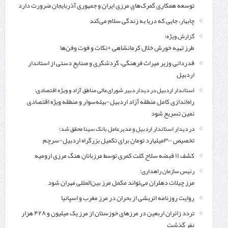
توسعه همکاری گمرک‌های مرزی ایران و جمهوری آذربایجان ضرورت دارد
چابهار، جایی که دریا به زندگی سلام می‌کند
گزارش ویژه؛
طرز تهیه خورش خلال کرمانشاهی +نکات و فوت وفن‌ها
قدردانی وزیر میراث فرهنگی، گردشگری و صنایع دستی از استاندار
اردبیل
استاندار اردبیل در دیدار دبیر شورای‌عالی مناطق آزاد و ویژه اقتصادی:
راه‌اندازی کامل منطقه آزاد اردبیل-بیله‌سوار و منطقه ویژه اقتصادی
نمین تسریع شود
در دیدار استاندار اردبیل و مدیرعامل بانک سینا محقق شد؛
تخصیص ۳۰۰میلیارد تومان برای تکمیل بزرگراه اردبیل-سرچم
کشف ۱۱ قبضه سلاح کلت کمری توسط مرزبانان هنگ مرزی ارومیه
رئیس سازمان راهداری:
مرز چیلات دهلران می‌تواند مکمل مرز بین‌المللی مهران شود
روایت روزنامه اتریشی از بحران در مرز مغرب و اسپانیا
تردد زائران اربعین در مرزهای خوزستان از مرز یک میلیون و ۴۲۸ هزار
نفر گذشت