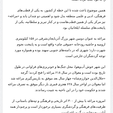
همین موضوع باعث شده تا این خطه از کشور، به یکی از قطب‌های
فرهنگی، ادبی و علمی منطقه بدل شود و اهمیتی دو چندان یابد و «مراغه»
نیز مرکز یکی از همین قطب‌هاست و در کنار تبریز و سلطانیه، یکی از
پایتخت‌های سلسله ایلخانیان بود.
مراغه به عنوان دومین شهر بزرگ آذربایجان‌شرقی در ۱۵۸ کیلومتری
ارومیه و حاشیه رودخانه «صوفی‌ چای» واقع است و به پایتخت نجوم
شهرت دارد؛ شهری که در دامنه‌های جنوبی سهند بوده و همواره مورد
توجه گردشگران خارجی است.
این شهر خوش‌ آب‌وهوا، محل جنگ‌ها و خونریزی‌های فراوانی در طول
تاریخ بوده است و مغولان در سال ۶۱۸ مراغه را فتح کردند؛ گرچه
«جلال‌الدین خوارزم‌شاه» چهار سال بعد موفق به بازپس‌گیری مراغه شد
اما مغولان در اواخر سال ۶۲۸ هجری قمری بار دیگر موفق به تصرف مراغه
شدند و حکومت خود را در این ناحیه به تثبیت رساندند.
امروزه مراغه با بیش از ۳۰۰ اثر تاریخی و فرهنگی و تپه‌های باستانی، از
ظرفیت‌های فرهنگی و گردشگری بسیاری برخوردار است و پرچم‌دار همه
آنان، رصدخانه بزرگ مراغه است.