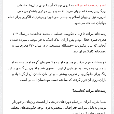
عظمت رصدخانه مراغه
به قدری بود که آن را برای سال‌ها به‌عنوان
بزرگترین رصدخانه جهان می‌شناختند و چنین مرکزی باشکوهی حتی
امروزه نیز در جهان اسلام به چشم نمی‌خورد و بی‌تردید، الگویی برای تمام
جهانیان شناخته می‌شود.
رصدخانه مراغه تا زمان حکومت «سلطان محمد خدابنده» در سال ۷۰۳
هجری قمری فعال بود و پس از آن اندک اندک به فراموشی سپرده شد؛ تا
آنجایی که بنابر مکتوبات «حمدالله مستوفی»، در سال ۷۲۰ هجری سازه
رصدخانه کاملا ویران بود.
خوشبختانه عزم «دکتر پرویز ورجاوند» و کاوش‌های گروه او در دهه پنجاه
شمسی، به مرمت بخش‌هایی از این بنا منتهی شد و اکنون نیز گنبدی سفید
رنگ برای جلوگیری از تخریب بیشتر بنا و در امان ماندن آن از گزند باد و
باران، روی آن قرار گرفته که ساخته دست مهندسان آلمانی است.
رصدخانه مراغه کجاست؟
شمال‌غرب ایران، در تمام دوره‌های تاریخی از اهمیت ویژه‌ای برخوردار
بوده و به‌دلیل شرایط جغرافیایی منحصربه‌فرد، توجه حکومت‌های مختلف
را به‌خود جلب کرده است.