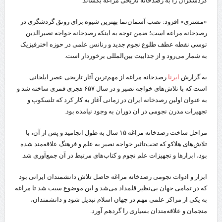
گردشگران را به رصدخانه تاریخی مراغه بکشاند.
«مشتری» افزود: نصب آسمان‌نما بهترین شیوه برای رونق گردشگری در
رصدخانه مراغه است؛ ضمن توجه به اینکه رصدخانه خواجه نصیرالدین
توسی نقطه عطف طلوع نجوم جدید و رنانس علمی در حوزه اخترفیزیک
به شمار می‌رود و از جذابیت بین‌المللی برخوردار است.
به گزارش
ایرنا
رصدخانه مراغه از مهم‌ترین آثار تاریخی عصر ایلخانی
است که با تلاش‌های خواجه نصیر و در سال ۶۵۷ هجری قمری ساخته شد و
به عنوان اولین رصدخانه ایران در زمانی آغاز به کار کرد که تلسکوپ و
تجهیزات مدرن نجومی در ان دوران به‌ وجود نیامده بود.
مراحل ساخت رصدخانه مراغه ۱۵ سال به‌ طول انجامید و پس از آن، با
تلاش‌های هلاکو که تحت‌تاثیر خواجه نصیر به علم و فرهنگ علاقه‌مند شده
بود، ابزارها و تجهیزات علم نجوم و کتاب‌های مرتبط در آن جمع‌آوری شد.
ابزار و ادوات نجومی رصدخانه مراغه حاصل تلاش دانشمندان ایرانی بود
که در تمامی جهان بی‌نظیر قلمداد می‌شد و این موضوع سبب شد تا مراغه
به یکی از مراکز علمی مهم در جهان اسلام تبدیل شود و دانشمندان،
منجمان و علاقه‌مندان بسیاری را گردهم آورد.