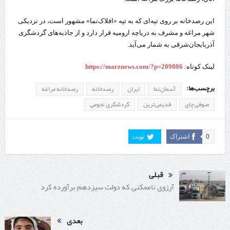
این رصدخانه بر روی تپه‌ای که به تپه «افلاک‌نما» مشهور است، در نزدیکی
شهر مراغه و مشرف به دریاچه ارومیه قرار دارد و از جاذبه‌های گردشگری
آذربایجان‌شرقی به شمار می‌آید.
لینک کوتاه:
https://marznews.com/?p=209086
برچسب‌ها:
آسمان‌نما
ایران
رصدخانه
رصدخانه مراغه
صوفی‌ چای
قدیمی‌‌ترین
گردشگری نجومی
0
اشتراک
تویت
قبلی
آرزوی ناممکنی که دولت سیزدهم برآورده کرد
بعدی