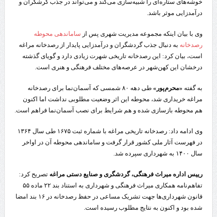
خوشه‌های ستاره‌ای را شبیه‌سازی می‌کند و می‌تواند در جذب گرشگران و
درآمدزایی موثر باشد.
وی با بیان اینکه مجموعه مدیریت شهری پس از
ساماندهی محوطه
رصدخانه
به دنبال جذب گردشگران و درآمدزایی پایدار از رصدخانه مراغه
است، بیان کرد: این رصدخانه تاریخی شهرت زیادی دارد و گویای گذشته
درخشان این کهن‌شهر در عرصه‌های مختلف فرهنگی و هنری است.
به گفته
«محرم‌پور»
طی دهه ۸۰ شمسی که آسمان‌نما برای رصدخانه
مراغه خریداری شد، محوطه این اثر وضعیت مطلوبی نداشت اما اکنون
هم محوطه بازسازی شده و هم شرایط برای نصب آسمان‌نما فراهم است.
وی ادامه داد: رصدخانه تاریخی مراغه با شماره ثبت ۱۶۷۵ طی سال ۱۳۶۴
در فهرست آثار ملی کشور قرار گرفت و ساماندهی محوطه آن در اواخر
سال ۱۴۰۰ به شهرداری سپرده شد.
رییس اداره میراث فرهنگی، گردشگری و صنایع دستی مراغه
تصریح کرد:
تفاهم‌نامه همکاری میراث فرهنگی و شهرداری به استناد بند ۲۲ ماده ۵۵
قانون شهرداری‌ها جهت تشریک مساعی در حفظ رصدخانه در ۱۶ بند امضا
شده بود و اکنون به نتایج مطلوب رسیده است.