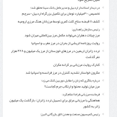
در دیدار استاندار اردبیل و مدیرعامل بانک سینا محقق شد؛
تخصیص ۳۰۰میلیارد تومان برای تکمیل بزرگراه اردبیل-سرچم
کشف ۱۱ قبضه سلاح کلت کمری توسط مرزبانان هنگ مرزی ارومیه
رئیس سازمان راهداری:
مرز چیلات دهلران می‌تواند مکمل مرز بین‌المللی مهران شود
روایت روزنامه اتریشی از بحران در مرز مغرب و اسپانیا
تردد زائران اربعین در مرزهای خوزستان از مرز یک میلیون و ۴۲۸ هزار
نفر گذشت
کنارک روایت مرزبانی بر کرانه مکران
مکرون خواستار تشدید کنترل‌ در مرز فرانسه و اسپانیا شد
درباره بلاگری که زنان را مقابل دوربین کتک می زد؛
مرز میان تولید محتوا و ارتکاب جرم کجاست؟
فرمانده مرزبانی فراجا اعلام کرد:
هماهنگی با مرزبانی عراق برای تسهیل تردد زائران/ بازگشت یک میلیون
زائر به کشور
رئیس کمیسیون صنعت و معدن اتاق بازرگانی البرز: