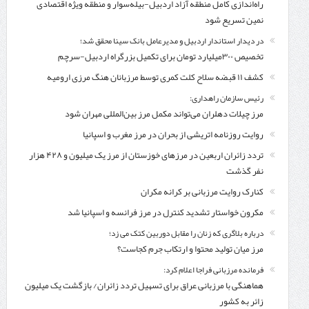
راه‌اندازی کامل منطقه آزاد اردبیل-بیله‌سوار و منطقه ویژه اقتصادی
نمین تسریع شود
در دیدار استاندار اردبیل و مدیرعامل بانک سینا محقق شد؛
تخصیص ۳۰۰میلیارد تومان برای تکمیل بزرگراه اردبیل-سرچم
کشف ۱۱ قبضه سلاح کلت کمری توسط مرزبانان هنگ مرزی ارومیه
رئیس سازمان راهداری:
مرز چیلات دهلران می‌تواند مکمل مرز بین‌المللی مهران شود
روایت روزنامه اتریشی از بحران در مرز مغرب و اسپانیا
تردد زائران اربعین در مرزهای خوزستان از مرز یک میلیون و ۴۲۸ هزار
نفر گذشت
کنارک روایت مرزبانی بر کرانه مکران
مکرون خواستار تشدید کنترل‌ در مرز فرانسه و اسپانیا شد
درباره بلاگری که زنان را مقابل دوربین کتک می زد؛
مرز میان تولید محتوا و ارتکاب جرم کجاست؟
فرمانده مرزبانی فراجا اعلام کرد:
هماهنگی با مرزبانی عراق برای تسهیل تردد زائران/ بازگشت یک میلیون
زائر به کشور