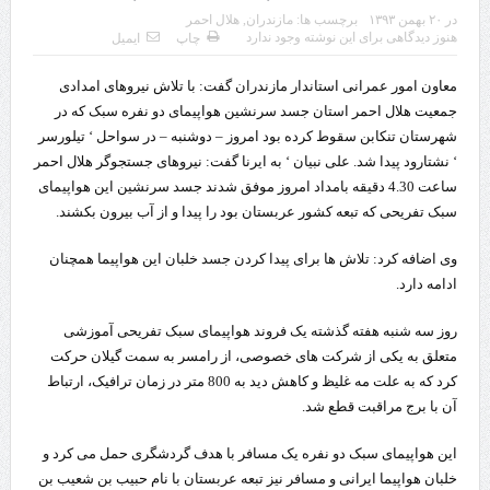
در
۲۰ بهمن ۱۳۹۳
برچسب ها:
مازندران
,
هلال احمر
چابهار، جایی که دریا به زندگی سلام می‌کند
هنوز دیدگاهی برای این نوشته وجود ندارد
چاپ
ایمیل
گزارش ویژه؛
معاون امور عمرانی استاندار مازندران گفت: با تلاش نیروهای امدادی
طرز تهیه خورش خلال کرمانشاهی +نکات و فوت وفن‌ها
جمعیت هلال احمر استان جسد سرنشین هواپیمای دو نفره سبک که در
شهرستان تنکابن سقوط کرده بود امروز – دوشنبه – در سواحل ‘ تیلورسر
قدردانی وزیر میراث فرهنگی، گردشگری و صنایع دستی از استاندار اردبیل
‘ نشتارود پیدا شد.
علی نبیان ‘ به ایرنا گفت: نیروهای جستجوگر هلال احمر
ساعت 4.30 دقیقه بامداد امروز موفق شدند جسد سرنشین این هواپیمای
استاندار اردبیل در دیدار دبیر شورای‌عالی مناطق آزاد و ویژه اقتصادی:
سبک تفریحی که تبعه کشور عربستان بود را پیدا و از آب بیرون بکشند.
راه‌اندازی کامل منطقه آزاد اردبیل-بیله‌سوار و منطقه ویژه اقتصادی نمین تسریع
وی اضافه کرد: تلاش ها برای پیدا کردن جسد خلبان این هواپیما همچنان
شود
ادامه دارد.
در دیدار استاندار اردبیل و مدیرعامل بانک سینا محقق شد؛
روز سه شنبه هفته گذشته یک فروند هواپیمای سبک تفریحی آموزشی
متعلق به یکی از شرکت های خصوصی، از رامسر به سمت گیلان حرکت
تخصیص ۳۰۰میلیارد تومان برای تکمیل بزرگراه اردبیل-سرچم
کرد که به علت مه غلیظ و کاهش دید به 800 متر در زمان ترافیک، ارتباط
کشف ۱۱ قبضه سلاح کلت کمری توسط مرزبانان هنگ مرزی ارومیه
آن با برج مراقبت قطع شد.
رئیس سازمان راهداری:
این هواپیمای سبک دو نفره یک مسافر با هدف گردشگری حمل می کرد و
خلبان هواپیما ایرانی و مسافر نیز تبعه عربستان با نام حبیب بن شعیب بن
مرز چیلات دهلران می‌تواند مکمل مرز بین‌المللی مهران شود