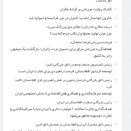
نفر گذشت
کنارک روایت مرزبانی بر کرانه مکران
مکرون خواستار تشدید کنترل‌ در مرز فرانسه و اسپانیا شد
درباره بلاگری که زنان را مقابل دوربین کتک می زد؛
مرز میان تولید محتوا و ارتکاب جرم کجاست؟
فرمانده مرزبانی فراجا اعلام کرد:
هماهنگی با مرزبانی عراق برای تسهیل تردد زائران/ بازگشت یک میلیون
زائر به کشور
رئیس کمیسیون صنعت و معدن اتاق بازرگانی البرز:
توسعه کریدور افغانستان، فرصت راهبردی برای تجارت ایران است
رئیس اتاق بازرگانی خراسان جنوبی بر نقش راهبردی بازار افغانستان تاکید
کرد؛
توسعه سرمایه‌گذاری و همکاری‌های اقتصادی با بخش خصوصی ایران
رایزن بازرگانی سفارت افغانستان در ایران:
هدف‌گذاری تجارت سالانه ۱۰ میلیارد دلاری با ایران تنها با سرمایه‌گذاری و
تجارت دوسویه محقق می‌شود
رئیس اتاق مشترک ایران و افغانستان در همایش اتاق البرز: