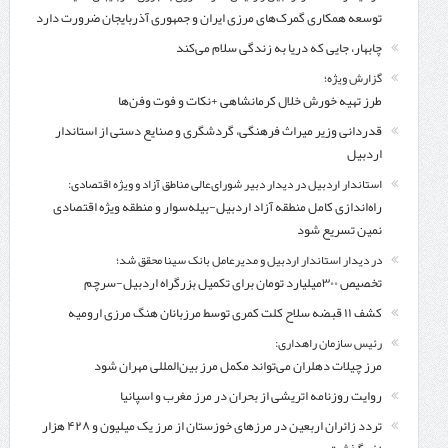
توسعه همکاری گمرک‌های مرزی ایران و جمهوری آذربایجان ضرورت دارد
چابهار، جایی که دریا به زندگی سلام می‌کند
گزارش ویژه؛
طرز تهیه خورش خلال کرمانشاهی +نکات و فوت وفن‌ها
قدردانی وزیر میراث فرهنگی، گردشگری و صنایع دستی از استاندار
اردبیل
استاندار اردبیل در دیدار دبیر شورای‌عالی مناطق آزاد و ویژه اقتصادی:
راه‌اندازی کامل منطقه آزاد اردبیل-بیله‌سوار و منطقه ویژه اقتصادی
نمین تسریع شود
در دیدار استاندار اردبیل و مدیرعامل بانک سینا محقق شد؛
تخصیص ۳۰۰میلیارد تومان برای تکمیل بزرگراه اردبیل-سرچم
کشف ۱۱ قبضه سلاح کلت کمری توسط مرزبانان هنگ مرزی ارومیه
رئیس سازمان راهداری:
مرز چیلات دهلران می‌تواند مکمل مرز بین‌المللی مهران شود
روایت روزنامه اتریشی از بحران در مرز مغرب و اسپانیا
تردد زائران اربعین در مرزهای خوزستان از مرز یک میلیون و ۴۲۸ هزار