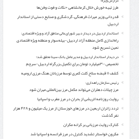
گزارش ویژه؛
طرز تهیه خورش خلال کرمانشاهی +نکات و فوت وفن‌ها
قدردانی وزیر میراث فرهنگی، گردشگری و صنایع دستی از استاندار
اردبیل
استاندار اردبیل در دیدار دبیر شورای‌عالی مناطق آزاد و ویژه اقتصادی:
راه‌اندازی کامل منطقه آزاد اردبیل-بیله‌سوار و منطقه ویژه اقتصادی
نمین تسریع شود
در دیدار استاندار اردبیل و مدیرعامل بانک سینا محقق شد؛
تخصیص ۳۰۰میلیارد تومان برای تکمیل بزرگراه اردبیل-سرچم
کشف ۱۱ قبضه سلاح کلت کمری توسط مرزبانان هنگ مرزی ارومیه
رئیس سازمان راهداری:
مرز چیلات دهلران می‌تواند مکمل مرز بین‌المللی مهران شود
روایت روزنامه اتریشی از بحران در مرز مغرب و اسپانیا
تردد زائران اربعین در مرزهای خوزستان از مرز یک میلیون و ۴۲۸ هزار
نفر گذشت
کنارک روایت مرزبانی بر کرانه مکران
مکرون خواستار تشدید کنترل‌ در مرز فرانسه و اسپانیا شد