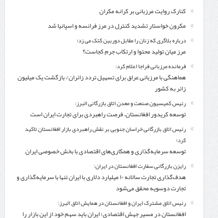
کنارک روایت مرزبانی بر کرانه مکران
مکرون خواستار تشدید کنترل‌ در مرز فرانسه و اسپانیا شد
درباره بلاگری که زنان را مقابل دوربین کتک می زد؛
مرز میان تولید محتوا و ارتکاب جرم کجاست؟
فرمانده مرزبانی فراجا اعلام کرد:
هماهنگی با مرزبانی عراق برای تسهیل تردد زائران/ بازگشت یک میلیون
زائر به کشور
رئیس کمیسیون صنعت و معدن اتاق بازرگانی البرز:
توسعه کریدور افغانستان، فرصت راهبردی برای تجارت ایران است
رئیس اتاق بازرگانی خراسان جنوبی بر نقش راهبردی بازار افغانستان تاکید
کرد؛
توسعه سرمایه‌گذاری و همکاری‌های اقتصادی با بخش خصوصی ایران
رایزن بازرگانی سفارت افغانستان در ایران:
هدف‌گذاری تجارت سالانه ۱۰ میلیارد دلاری با ایران تنها با سرمایه‌گذاری و
تجارت دوسویه محقق می‌شود
رئیس اتاق مشترک ایران و افغانستان در همایش اتاق البرز:
افغانستان در مسیر جهش اقتصادی؛ ایران باید سهم خود از این بازار را