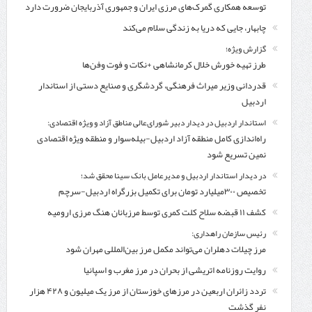
توسعه همکاری گمرک‌های مرزی ایران و جمهوری آذربایجان ضرورت دارد
چابهار، جایی که دریا به زندگی سلام می‌کند
گزارش ویژه؛
طرز تهیه خورش خلال کرمانشاهی +نکات و فوت وفن‌ها
قدردانی وزیر میراث فرهنگی، گردشگری و صنایع دستی از استاندار
اردبیل
استاندار اردبیل در دیدار دبیر شورای‌عالی مناطق آزاد و ویژه اقتصادی:
راه‌اندازی کامل منطقه آزاد اردبیل-بیله‌سوار و منطقه ویژه اقتصادی
نمین تسریع شود
در دیدار استاندار اردبیل و مدیرعامل بانک سینا محقق شد؛
تخصیص ۳۰۰میلیارد تومان برای تکمیل بزرگراه اردبیل-سرچم
کشف ۱۱ قبضه سلاح کلت کمری توسط مرزبانان هنگ مرزی ارومیه
رئیس سازمان راهداری:
مرز چیلات دهلران می‌تواند مکمل مرز بین‌المللی مهران شود
روایت روزنامه اتریشی از بحران در مرز مغرب و اسپانیا
تردد زائران اربعین در مرزهای خوزستان از مرز یک میلیون و ۴۲۸ هزار
نفر گذشت