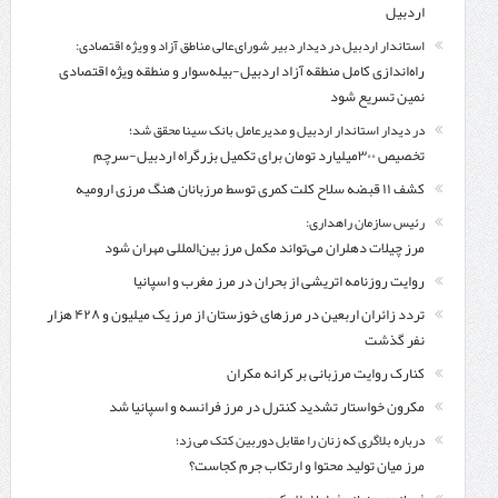
اردبیل
استاندار اردبیل در دیدار دبیر شورای‌عالی مناطق آزاد و ویژه اقتصادی:
راه‌اندازی کامل منطقه آزاد اردبیل-بیله‌سوار و منطقه ویژه اقتصادی
نمین تسریع شود
در دیدار استاندار اردبیل و مدیرعامل بانک سینا محقق شد؛
تخصیص ۳۰۰میلیارد تومان برای تکمیل بزرگراه اردبیل-سرچم
کشف ۱۱ قبضه سلاح کلت کمری توسط مرزبانان هنگ مرزی ارومیه
رئیس سازمان راهداری:
مرز چیلات دهلران می‌تواند مکمل مرز بین‌المللی مهران شود
روایت روزنامه اتریشی از بحران در مرز مغرب و اسپانیا
تردد زائران اربعین در مرزهای خوزستان از مرز یک میلیون و ۴۲۸ هزار
نفر گذشت
کنارک روایت مرزبانی بر کرانه مکران
مکرون خواستار تشدید کنترل‌ در مرز فرانسه و اسپانیا شد
درباره بلاگری که زنان را مقابل دوربین کتک می زد؛
مرز میان تولید محتوا و ارتکاب جرم کجاست؟