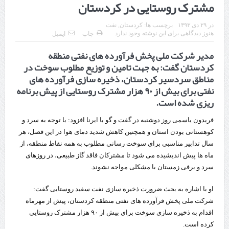
مشترک روستایی در کردستان
قدردانی وزیر میراث فرهنگی، گردشگری و صنایع دستی از استاندار اردبیل
در
۲۹ دی ۱۳۹۳
برچسب ها:
کردستان
,
نفت
استاندار اردبیل در دیدار دبیر شورای‌عالی مناطق آزاد و ویژه اقتصادی:
هنوز دیدگاهی برای این نوشته وجود ندارد
چاپ
ایمیل
مدیر شرکت ملی پخش فرآورده های نفتی منطقه
راه‌اندازی کامل منطقه آزاد اردبیل-بیله‌سوار و منطقه ویژه اقتصادی نمین تسریع
کردستان گفت: به جهت تامین و توزیع مطلوب سوخت در
شود
مناطق سردسیر کردستان، ذخیره سازی فرآورده های
نفتی برای بیش از ٩٠ هزار مشترک روستایی از پیش برنامه
در دیدار استاندار اردبیل و مدیرعامل بانک سینا محقق شد؛
ریزی شده است.
تخصیص ۳۰۰میلیارد تومان برای تکمیل بزرگراه اردبیل-سرچم
فریدون یاسمی روز دوشنبه در گفت و گو با ایرنا افزود: با توجه به سرد و
کشف ۱۱ قبضه سلاح کلت کمری توسط مرزبانان هنگ مرزی ارومیه
کوهستانی بودن استان و همچنین کاهش شدید دمای هوا در این فصل، هر
سال تدابیر مناسبی برای سوخت رسانی مطلوب به همه نقاط منطقه، از
رئیس سازمان راهداری:
ماه ها پیش اندیشیده می شود تا مشترکان فاقد گاز طبیعی، در روزهای
سرد و برفی زمستان با مشکلی مواجه نشوند.
مرز چیلات دهلران می‌تواند مکمل مرز بین‌المللی مهران شود
روایت روزنامه اتریشی از بحران در مرز مغرب و اسپانیا
او با اشاره به بحث ضرورت ذخیره سازی نفت سفید روستایی گفت:
شرکت ملی پخش فرآورده های نفتی منطقه کردستان، پیش از مهرماه
تردد زائران اربعین در مرزهای خوزستان از مرز یک میلیون و ۴۲۸ هزار نفر
اقدام به ذخیره سازی سوخت برای بیش از ٩٠ هزار مشترک روستایی
کرده است.
گذشت