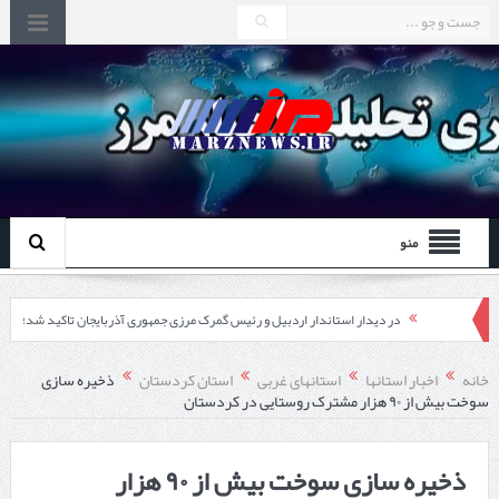
منو
در دیدار استاندار اردبیل و رئیس گمرک مرزی جمهوری آذربایجان تاکید شد؛
توسعه همکاری گمرک‌های مرزی ایران و جمهوری آذربایجان ضرورت دارد
خانه
اخبار استانها
استانهای غربی
استان کردستان
ذخیره سازی
سوخت بیش از ٩٠ هزار مشترک روستایی در کردستان
چابهار، جایی که دریا به زندگی سلام می‌کند
گزارش ویژه؛
ذخیره سازی سوخت بیش از ٩٠ هزار
طرز تهیه خورش خلال کرمانشاهی +نکات و فوت وفن‌ها