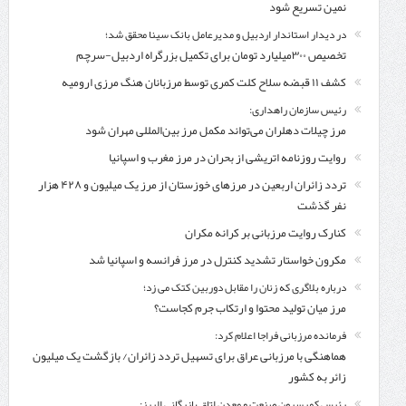
نمین تسریع شود
در دیدار استاندار اردبیل و مدیرعامل بانک سینا محقق شد؛
تخصیص ۳۰۰میلیارد تومان برای تکمیل بزرگراه اردبیل-سرچم
کشف ۱۱ قبضه سلاح کلت کمری توسط مرزبانان هنگ مرزی ارومیه
رئیس سازمان راهداری:
مرز چیلات دهلران می‌تواند مکمل مرز بین‌المللی مهران شود
روایت روزنامه اتریشی از بحران در مرز مغرب و اسپانیا
تردد زائران اربعین در مرزهای خوزستان از مرز یک میلیون و ۴۲۸ هزار
نفر گذشت
کنارک روایت مرزبانی بر کرانه مکران
مکرون خواستار تشدید کنترل‌ در مرز فرانسه و اسپانیا شد
درباره بلاگری که زنان را مقابل دوربین کتک می زد؛
مرز میان تولید محتوا و ارتکاب جرم کجاست؟
فرمانده مرزبانی فراجا اعلام کرد:
هماهنگی با مرزبانی عراق برای تسهیل تردد زائران/ بازگشت یک میلیون
زائر به کشور
رئیس کمیسیون صنعت و معدن اتاق بازرگانی البرز: