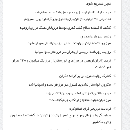
نمین تسریع شود
در دیدار استاندار اردبیل و مدیرعامل بانک سینا محقق شد؛
تخصیص ۳۰۰میلیارد تومان برای تکمیل بزرگراه اردبیل-سرچم
کشف ۱۱ قبضه سلاح کلت کمری توسط مرزبانان هنگ مرزی ارومیه
رئیس سازمان راهداری:
مرز چیلات دهلران می‌تواند مکمل مرز بین‌المللی مهران شود
روایت روزنامه اتریشی از بحران در مرز مغرب و اسپانیا
تردد زائران اربعین در مرزهای خوزستان از مرز یک میلیون و ۴۲۸ هزار
نفر گذشت
کنارک روایت مرزبانی بر کرانه مکران
مکرون خواستار تشدید کنترل‌ در مرز فرانسه و اسپانیا شد
درباره بلاگری که زنان را مقابل دوربین کتک می زد؛
مرز میان تولید محتوا و ارتکاب جرم کجاست؟
فرمانده مرزبانی فراجا اعلام کرد:
هماهنگی با مرزبانی عراق برای تسهیل تردد زائران/ بازگشت یک میلیون
زائر به کشور