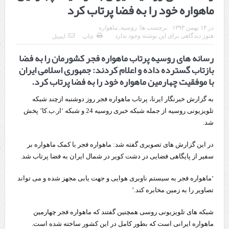
ماهواره خود را به فضا پرتاب کرد
چابهار، جایی که دریا به زندگی سلام می‌کند
در
۱۴ بهمن ۱۳۹۳
برچسب ها:
روسیه
,
ماهواره
گزارش ویژه؛
هنوز دیدگاهی برای این نوشته وجود ندارد
چاپ
ایمیل
طرز تهیه خورش خلال کرمانشاهی +نکات و فوت وفن‌ها
رسانه های روسیه پرتاب ماهواره فجر کشورمان را به فضا
بازتاب گسترده داده و اعلام کردند: جمهوری اسلامی ایران
قدردانی وزیر میراث فرهنگی، گردشگری و صنایع دستی از استاندار اردبیل
با موفقیت چهارمین ماهواره خود را به فضا پرتاب کرد.
استاندار اردبیل در دیدار دبیر شورای‌عالی مناطق آزاد و ویژه اقتصادی:
به گزارش خبرنگار ایرنا، پرتاب ماهواره فجر روز دوشنبه ازچند شبکه
راه‌اندازی کامل منطقه آزاد اردبیل-بیله‌سوار و منطقه ویژه اقتصادی نمین تسریع
تلویزیونی روسیه از جمله شبکه خبری روسیه 24 و شبکه ‘ار.ب.کا’ پخش
شد.
شود
در این گزارش های تصویری گفته شد: ماهواره فجر با کمک ماهواره بر
در دیدار استاندار اردبیل و مدیرعامل بانک سینا محقق شد؛
سفیر از پایگاهی فضایی در دشت کویر در شمال ایران به فضا پرتاب شد.
تخصیص ۳۰۰میلیارد تومان برای تکمیل بزرگراه اردبیل-سرچم
‘ماهواره فجر به سیستم ناوبری هوایی و جهت یابی مجهز شده و می تواند
کشف ۱۱ قبضه سلاح کلت کمری توسط مرزبانان هنگ مرزی ارومیه
تصاویر را به زمین مخابره کند.’
رئیس سازمان راهداری:
شبکه های تلویزیونی روسی همچنین گفتند که ماهواره فجر چهارمین
ماهواره ایرانی است که بطور کامل در این کشور ساخته شده است.
مرز چیلات دهلران می‌تواند مکمل مرز بین‌المللی مهران شود