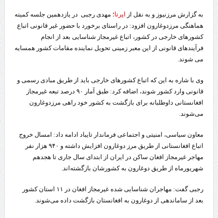
به گزارش مرزنیوز و به نقل از
ایرنا
؛ مهدی رجبی در یازدهمین جلسه کمیته
هماهنگی مرزدوغارون افزود: در راستای برخورد با حضور غیر قانونی اتباع
کشورهای خارجی در کشور، اتباع غیرمجاز شناسایی بعد از انجام
فرآیندهای قانونی از این معبر زمینی تحویل نماینده مقامات کشور همسایه
می شوند.
وی با شاره به این که اتباع کشورهای خارجی باید از طریق مبادی رسمی و
قانونی وارد کشور شوند، اضافه کرد: طبق آمار ۹۰ درصد تبعه غیرمجاز
افغانستانی داوطلبانه برای بازگشت به کشور خود راهی مرزدوغارون
می‌شوند.
معاون سیاسی، امنیتی و اجتماعی فرماندار تایباد ادامه داد: امسال خروج
اتباع افغانستانی از طریق مرز دوغارون افزایش داشته و ۹۴۰ هزار نفر
مهاجر غیرمجاز افغان ساکن در ایران از ابتدای سال‌ جاری تا هجدهم
شهریورماه از طریق دوغارون به کشورشان بازگشته‌اند.
رجبی گفت: مهاجران شناسایی شده غیرمجاز افغان در ۱۱ استان کشور
بعد از ساماندهی از دوغارون به افغانستان بازگشت داده می‌شوند.