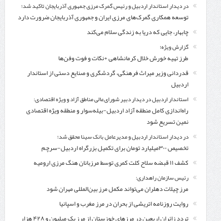
در دیدار استاندار اردبیل و رئیس گمرک مرزی جمهوری آذربایجان تاکید شد؛
توسعه همکاری گمرک‌های مرزی ایران و جمهوری آذربایجان ضرورت دارد
چابهار، جایی که دریا به زندگی سلام می‌کند
گزارش ویژه؛
طرز تهیه خورش خلال کرمانشاهی +نکات و فوت وفن‌ها
قدردانی وزیر میراث فرهنگی، گردشگری و صنایع دستی از استاندار
اردبیل
استاندار اردبیل در دیدار دبیر شورای‌عالی مناطق آزاد و ویژه اقتصادی:
راه‌اندازی کامل منطقه آزاد اردبیل-بیله‌سوار و منطقه ویژه اقتصادی
نمین تسریع شود
در دیدار استاندار اردبیل و مدیرعامل بانک سینا محقق شد؛
تخصیص ۳۰۰میلیارد تومان برای تکمیل بزرگراه اردبیل-سرچم
کشف ۱۱ قبضه سلاح کلت کمری توسط مرزبانان هنگ مرزی ارومیه
رئیس سازمان راهداری:
مرز چیلات دهلران می‌تواند مکمل مرز بین‌المللی مهران شود
روایت روزنامه اتریشی از بحران در مرز مغرب و اسپانیا
تردد زائران اربعین در مرزهای خوزستان از مرز یک میلیون و ۴۲۸ هزار