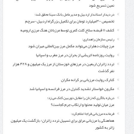
نمین تسریع شود
در دیدار استاندار اردبیل و مدیرعامل بانک سینا محقق شد؛
تخصیص ۳۰۰میلیارد تومان برای تکمیل بزرگراه اردبیل-سرچم
کشف ۱۱ قبضه سلاح کلت کمری توسط مرزبانان هنگ مرزی ارومیه
رئیس سازمان راهداری:
مرز چیلات دهلران می‌تواند مکمل مرز بین‌المللی مهران شود
روایت روزنامه اتریشی از بحران در مرز مغرب و اسپانیا
تردد زائران اربعین در مرزهای خوزستان از مرز یک میلیون و ۴۲۸ هزار
نفر گذشت
کنارک روایت مرزبانی بر کرانه مکران
مکرون خواستار تشدید کنترل‌ در مرز فرانسه و اسپانیا شد
درباره بلاگری که زنان را مقابل دوربین کتک می زد؛
مرز میان تولید محتوا و ارتکاب جرم کجاست؟
فرمانده مرزبانی فراجا اعلام کرد:
هماهنگی با مرزبانی عراق برای تسهیل تردد زائران/ بازگشت یک میلیون
زائر به کشور