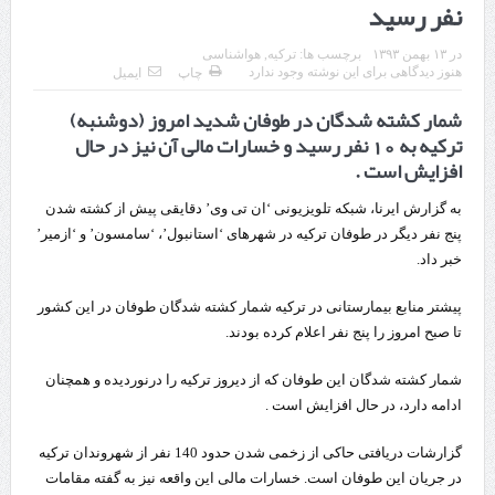
نفر رسید
چابهار، جایی که دریا به زندگی سلام می‌کند
در
۱۳ بهمن ۱۳۹۳
برچسب ها:
ترکیه
,
هواشناسی
گزارش ویژه؛
هنوز دیدگاهی برای این نوشته وجود ندارد
چاپ
ایمیل
شمار کشته شدگان در طوفان شدید امروز (دوشنبه)
طرز تهیه خورش خلال کرمانشاهی +نکات و فوت وفن‌ها
ترکیه به 10 نفر رسید و خسارات مالی آن نیز در حال
قدردانی وزیر میراث فرهنگی، گردشگری و صنایع دستی از استاندار اردبیل
افزایش است .
استاندار اردبیل در دیدار دبیر شورای‌عالی مناطق آزاد و ویژه اقتصادی:
به گزارش ایرنا، شبکه تلویزیونی ‘ان تی وی’ دقایقی پیش از کشته شدن
پنج نفر دیگر در طوفان ترکیه در شهرهای ‘استانبول’، ‘سامسون’ و ‘ازمیر’
راه‌اندازی کامل منطقه آزاد اردبیل-بیله‌سوار و منطقه ویژه اقتصادی نمین تسریع
خبر داد.
شود
پیشتر منابع بیمارستانی در ترکیه شمار کشته شدگان طوفان در این کشور
در دیدار استاندار اردبیل و مدیرعامل بانک سینا محقق شد؛
تا صبح امروز را پنج نفر اعلام کرده بودند.
تخصیص ۳۰۰میلیارد تومان برای تکمیل بزرگراه اردبیل-سرچم
شمار کشته شدگان این طوفان که از دیروز ترکیه را درنوردیده و همچنان
کشف ۱۱ قبضه سلاح کلت کمری توسط مرزبانان هنگ مرزی ارومیه
ادامه دارد، در حال افزایش است .
رئیس سازمان راهداری:
گزارشات دریافتی حاکی از زخمی شدن حدود 140 نفر از شهروندان ترکیه
در جریان این طوفان است. خسارات مالی این واقعه نیز به گفته مقامات
مرز چیلات دهلران می‌تواند مکمل مرز بین‌المللی مهران شود