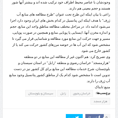
وجودشان با عناصر محیط اطراف خود ترکیب شده‌ اند و بیشتر آنها شور
هستند و حجم معینی هم دارند.
راعی با بیان اینکه این طرح تحت عنوان “طرح مطالعه‌ های منابع آب
ژرف” با هدف اینکه این پتانسیل در کدام بخش‌ های ایران وجود دارد اجرا
می‌شود ادامه داد: در مراحل مختلف مطالعه مناطق واجد این منابع، حجم
و اندازه مخزن آنها، ایستایی یا پویایی منابع و همچنین در صورت پویایی،
مسیر و جهت حرکت این منابع مورد مطالعه و شناسایی قرار می‌ گیرد تا
مشخص شود که این آب‌ ها در حوضه مرزهای کشور حرکت می‌ کند یا از
کشور خارج می‌ شود.
وی تصریح کرد: هم‌ اکنون غیر از مطالعه این منابع در دو منطقه
“هزارمسجد” خراسان رضوی و منطقه “زابل” در استان سیستان و
بلوچستان، شرح خدمات مطالعه این منابع برای کل کشور نیز در دست
تدوین است تا مشخص شود کدام یک از مناطق کشور پتانسیل وجود منابع
آب ژرف را دارند.
منبع:تابناک
برچسب‌ها:
خراسان رضوی
زابل
سیستان و بلوچستان
هزار مسجد
0
اشتراک
تویت