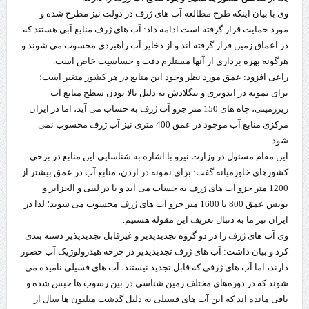
وی با بیان اینکه طرح مطالعه آب‌ های ژرف در دولت نیز مطرح شده و
مورد حمایت قرار گرفته است ادامه داد: آب‌ های ژرف منابع آبی هستند که
در اعماق زمین قرار گرفته‌ اند و از ذخایر آب راهبردی محسوب می‌ شوند و
هرگونه بهره‌ برداری از آنها مستلزم دقت و حساسیت خاص است.
راعی افزود: عمق مورد نظر وجود این منابع در هر کشور متغیر است؛
برای نمونه در اندونزی و بنگلادش به‌ دلیل بالا بودن سطح منابع آب
زیرزمینی، چاه‌ های 150 متر جزو آب ژرف به حساب می‌ آید، اما در ایران
مرکزی منابع آب موجود در عمق 400 متری نیز آب ژرف محسوب نمی‌
شود.
این مقام مسئول در وزارت نیرو با اشاره به شناسایی این منابع در برخی
کشورهای خاورمیانه گفت: برای نمونه در اردن، منابع آب در عمق بیشتر از
1200 متر جزو آب‌ های ژرف به حساب می‌ آید و یا در لیبی و الجزایر و
تونس عمق 800 تا 1600 متر جزو آب‌ های ژرف محسوب می‌ شوند؛ لذا در
ایران نیز ما به دنبال تعریف این مقوله هستیم.
وی آب‌ های ژرف را در دو گروه تجدیدپذیر و غیرقابل تجدیدپذیر دسته‌ بندی
کرد و بیان داشت: آب‌ های ژرف تجدیدپذیر در چرخه هیدرولوژیک آب حضور
دارند، اما آب‌ های ژرفی که قابل تجدید نیستند، آب‌ های فسیلی نامیده می‌
شوند که در دوره‌های مختلف زمین‌ شناسی در بین رسوب‌ ها حبس شده و
باقی مانده‌ اند که این آب‌ های فسیلی به‌ دلیل گذشت میلیون‌ ها سال از