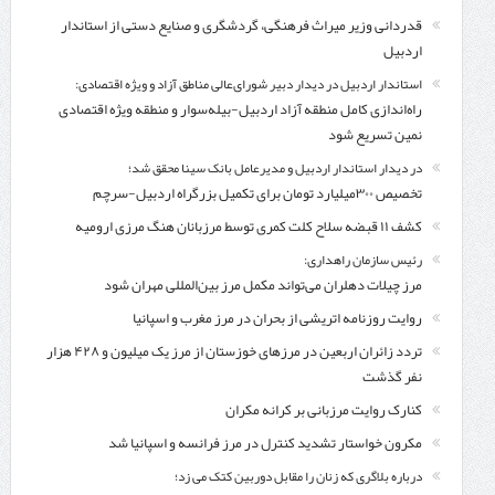
قدردانی وزیر میراث فرهنگی، گردشگری و صنایع دستی از استاندار
اردبیل
استاندار اردبیل در دیدار دبیر شورای‌عالی مناطق آزاد و ویژه اقتصادی:
راه‌اندازی کامل منطقه آزاد اردبیل-بیله‌سوار و منطقه ویژه اقتصادی
نمین تسریع شود
در دیدار استاندار اردبیل و مدیرعامل بانک سینا محقق شد؛
تخصیص ۳۰۰میلیارد تومان برای تکمیل بزرگراه اردبیل-سرچم
کشف ۱۱ قبضه سلاح کلت کمری توسط مرزبانان هنگ مرزی ارومیه
رئیس سازمان راهداری:
مرز چیلات دهلران می‌تواند مکمل مرز بین‌المللی مهران شود
روایت روزنامه اتریشی از بحران در مرز مغرب و اسپانیا
تردد زائران اربعین در مرزهای خوزستان از مرز یک میلیون و ۴۲۸ هزار
نفر گذشت
کنارک روایت مرزبانی بر کرانه مکران
مکرون خواستار تشدید کنترل‌ در مرز فرانسه و اسپانیا شد
درباره بلاگری که زنان را مقابل دوربین کتک می زد؛