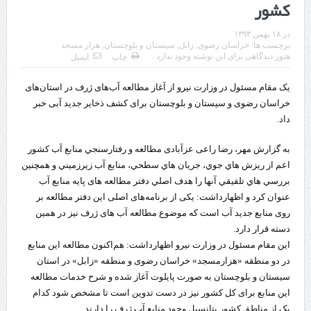
کشور
قدردانی وزیر میراث فرهنگی، گردشگری و صنایع دستی از استاندار اردبیل
در
۱۸ بهمن ۱۳۹۳
استاندار اردبیل در دیدار دبیر شورای‌عالی مناطق آزاد و ویژه اقتصادی:
برچسب ها:
خراسان رضوی
,
زابل
,
سیستان و بلوچستان
,
هزار مسجد
هنوز دیدگاهی برای این نوشته وجود ندارد
چاپ
ایمیل
راه‌اندازی کامل منطقه آزاد اردبیل-بیله‌سوار و منطقه ویژه اقتصادی نمین تسریع
یک مقام مسئول در وزارت نیرو از آغاز مطالعه آب‌های ژرف در استان‌های
شود
خراسان رضوی و سیستان و بلوچستان برای کشف ذخایر جدید آبی خبر
داد.
در دیدار استاندار اردبیل و مدیرعامل بانک سینا محقق شد؛
تخصیص ۳۰۰میلیارد تومان برای تکمیل بزرگراه اردبیل-سرچم
به گزارش مهر، رضا راعی‌ عزآبادی مطالعه و رفتارسنجي منابع آب كشور
اعم از ريزش‌ هاي جوي، جريان‌ هاي سطحي، منابع آب زيرزميني و همچنين
کشف ۱۱ قبضه سلاح کلت کمری توسط مرزبانان هنگ مرزی ارومیه
بررسي‌ هاي تلفيقي آنها را هدف اصلي دفتر مطالعه‌ های پايه منابع آب
عنوان کرد و اظهارداشت: یکی از برنامه‌های اصلی این دفتر مطالعه بر
رئیس سازمان راهداری:
روی منابع جدید آب است که موضوع مطالعه آب‌ های ژرف نیز در همین
مرز چیلات دهلران می‌تواند مکمل مرز بین‌المللی مهران شود
دسته قرار دارد.
این مقام مسئول در وزارت نیرو اظهارداشت: هم‌اکنون مطالعه این منابع
روایت روزنامه اتریشی از بحران در مرز مغرب و اسپانیا
در دو منطقه «هزارمسجد» خراسان رضوی و منطقه «زابل» در استان
سیستان و بلوچستان به‌ صورت پایلوت آغاز شده و شرح خدمات مطالعه
تردد زائران اربعین در مرزهای خوزستان از مرز یک میلیون و ۴۲۸ هزار نفر
این منابع برای کل کشور نیز در دست تدوین است تا مشخص شود کدام
گذشت
یک از مناطق کشور پتانسیل وجود منابع آب ژرف را دارند.