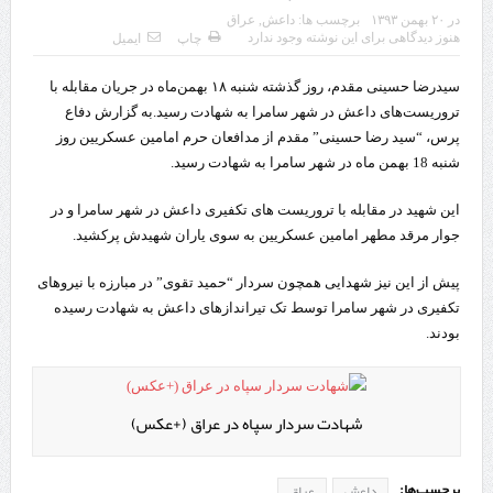
در
۲۰ بهمن ۱۳۹۳
برچسب ها:
داعش
,
عراق
قدردانی وزیر میراث فرهنگی، گردشگری و صنایع دستی از استاندار اردبیل
هنوز دیدگاهی برای این نوشته وجود ندارد
چاپ
ایمیل
استاندار اردبیل در دیدار دبیر شورای‌عالی مناطق آزاد و ویژه اقتصادی:
سیدرضا حسینی مقدم، روز گذشته شنبه ۱۸ بهمن‌ماه در جریان مقابله با
راه‌اندازی کامل منطقه آزاد اردبیل-بیله‌سوار و منطقه ویژه اقتصادی نمین تسریع
تروریست‌های داعش در شهر سامرا به شهادت رسید.
به گزارش دفاع
پرس، “سید رضا حسینی” مقدم از مدافعان حرم امامین عسکریین روز
شود
شنبه 18 بهمن ماه در شهر سامرا به شهادت رسید.
در دیدار استاندار اردبیل و مدیرعامل بانک سینا محقق شد؛
این شهید در مقابله با تروریست های تکفیری داعش در شهر سامرا و در
جوار مرقد مطهر امامین عسکریین به سوی یاران شهیدش پرکشید.
تخصیص ۳۰۰میلیارد تومان برای تکمیل بزرگراه اردبیل-سرچم
کشف ۱۱ قبضه سلاح کلت کمری توسط مرزبانان هنگ مرزی ارومیه
پیش از این نیز شهدایی همچون سردار “حمید تقوی” در مبارزه با نیروهای
تکفیری در شهر سامرا توسط تک تیراندازهای داعش به شهادت رسیده
رئیس سازمان راهداری:
بودند.
مرز چیلات دهلران می‌تواند مکمل مرز بین‌المللی مهران شود
روایت روزنامه اتریشی از بحران در مرز مغرب و اسپانیا
شهادت سردار سپاه در عراق (+عکس)
تردد زائران اربعین در مرزهای خوزستان از مرز یک میلیون و ۴۲۸ هزار نفر
برچسب‌ها:
داعش
عراق
گذشت