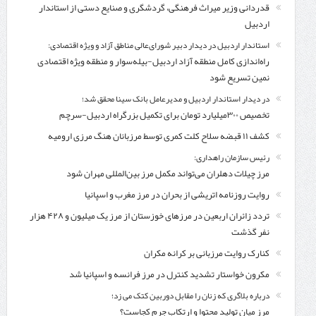
قدردانی وزیر میراث فرهنگی، گردشگری و صنایع دستی از استاندار
اردبیل
استاندار اردبیل در دیدار دبیر شورای‌عالی مناطق آزاد و ویژه اقتصادی:
راه‌اندازی کامل منطقه آزاد اردبیل-بیله‌سوار و منطقه ویژه اقتصادی
نمین تسریع شود
در دیدار استاندار اردبیل و مدیرعامل بانک سینا محقق شد؛
تخصیص ۳۰۰میلیارد تومان برای تکمیل بزرگراه اردبیل-سرچم
کشف ۱۱ قبضه سلاح کلت کمری توسط مرزبانان هنگ مرزی ارومیه
رئیس سازمان راهداری:
مرز چیلات دهلران می‌تواند مکمل مرز بین‌المللی مهران شود
روایت روزنامه اتریشی از بحران در مرز مغرب و اسپانیا
تردد زائران اربعین در مرزهای خوزستان از مرز یک میلیون و ۴۲۸ هزار
نفر گذشت
کنارک روایت مرزبانی بر کرانه مکران
مکرون خواستار تشدید کنترل‌ در مرز فرانسه و اسپانیا شد
درباره بلاگری که زنان را مقابل دوربین کتک می زد؛
مرز میان تولید محتوا و ارتکاب جرم کجاست؟