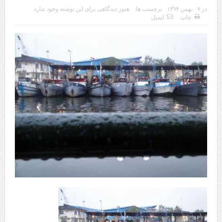
در
۰۷ بهمن ۱۳۹۴
برچسب ها:
هنوز دیدگاهی برای این نوشته وجود ندارد
چابهار، جایی که دریا به زندگی سلام می‌کند
چاپ
ایمیل
گزارش ویژه؛
طرز تهیه خورش خلال کرمانشاهی +نکات و فوت وفن‌ها
قدردانی وزیر میراث فرهنگی، گردشگری و صنایع دستی از استاندار اردبیل
استاندار اردبیل در دیدار دبیر شورای‌عالی مناطق آزاد و ویژه اقتصادی:
راه‌اندازی کامل منطقه آزاد اردبیل-بیله‌سوار و منطقه ویژه اقتصادی نمین تسریع
شود
در دیدار استاندار اردبیل و مدیرعامل بانک سینا محقق شد؛
تخصیص ۳۰۰میلیارد تومان برای تکمیل بزرگراه اردبیل-سرچم
کشف ۱۱ قبضه سلاح کلت کمری توسط مرزبانان هنگ مرزی ارومیه
رئیس سازمان راهداری:
مرز چیلات دهلران می‌تواند مکمل مرز بین‌المللی مهران شود