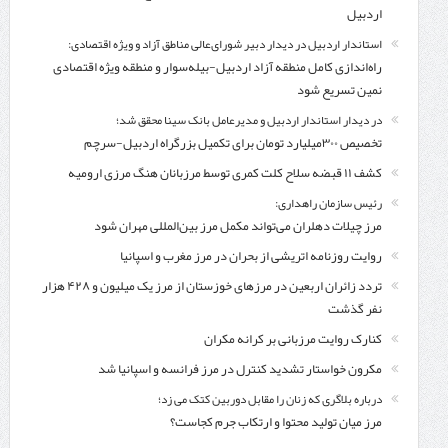
اردبیل
استاندار اردبیل در دیدار دبیر شورای‌عالی مناطق آزاد و ویژه اقتصادی:
راه‌اندازی کامل منطقه آزاد اردبیل-بیله‌سوار و منطقه ویژه اقتصادی
نمین تسریع شود
در دیدار استاندار اردبیل و مدیرعامل بانک سینا محقق شد؛
تخصیص ۳۰۰میلیارد تومان برای تکمیل بزرگراه اردبیل-سرچم
کشف ۱۱ قبضه سلاح کلت کمری توسط مرزبانان هنگ مرزی ارومیه
رئیس سازمان راهداری:
مرز چیلات دهلران می‌تواند مکمل مرز بین‌المللی مهران شود
روایت روزنامه اتریشی از بحران در مرز مغرب و اسپانیا
تردد زائران اربعین در مرزهای خوزستان از مرز یک میلیون و ۴۲۸ هزار
نفر گذشت
کنارک روایت مرزبانی بر کرانه مکران
مکرون خواستار تشدید کنترل‌ در مرز فرانسه و اسپانیا شد
درباره بلاگری که زنان را مقابل دوربین کتک می زد؛
مرز میان تولید محتوا و ارتکاب جرم کجاست؟