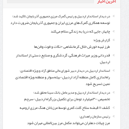
آخرین اخبار
در دیدار استاندار اردبیل و رئیس گمرک مرزی جمهوری آذربایجان تاکید شد؛
توسعه همکاری گمرک‌های مرزی ایران و جمهوری آذربایجان ضرورت دارد
چابهار، جایی که دریا به زندگی سلام می‌کند
گزارش ویژه؛
طرز تهیه خورش خلال کرمانشاهی +نکات و فوت وفن‌ها
قدردانی وزیر میراث فرهنگی، گردشگری و صنایع دستی از استاندار
اردبیل
استاندار اردبیل در دیدار دبیر شورای‌عالی مناطق آزاد و ویژه اقتصادی:
راه‌اندازی کامل منطقه آزاد اردبیل-بیله‌سوار و منطقه ویژه اقتصادی
نمین تسریع شود
در دیدار استاندار اردبیل و مدیرعامل بانک سینا محقق شد؛
تخصیص ۳۰۰میلیارد تومان برای تکمیل بزرگراه اردبیل-سرچم
کشف ۱۱ قبضه سلاح کلت کمری توسط مرزبانان هنگ مرزی ارومیه
رئیس سازمان راهداری:
مرز چیلات دهلران می‌تواند مکمل مرز بین‌المللی مهران شود