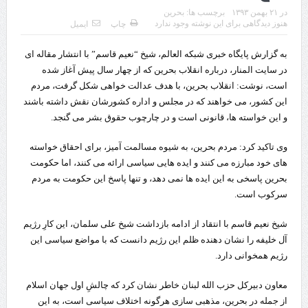
در
۲۱ بهمن ۱۳۹۳
برچسب ها:
بحرین
قدردانی وزیر میراث فرهنگی، گردشگری و صنایع دستی از استاندار اردبیل
هنوز دیدگاهی برای این نوشته وجود ندارد
چاپ
ایمیل
استاندار اردبیل در دیدار دبیر شورای‌عالی مناطق آزاد و ویژه اقتصادی:
به گزارش پایگاه خبری شبکه العالم، شیخ “نعیم قاسم” با انتشار مقاله ای
راه‌اندازی کامل منطقه آزاد اردبیل-بیله‌سوار و منطقه ویژه اقتصادی نمین تسریع
در سایت المنار، درباره انقلاب بحرین که از چهار سال پیش آغاز شده
است، نوشت: انقلاب بحرین، با هدف عدالت خواهی شکل گرفت، مردم
شود
این کشور، می خواهند که در مجلس و اداره کشورشان نقش داشته باشند
و این خواسته ها، قانونی است و در چارچوب حقوق بشر می گنجد.
در دیدار استاندار اردبیل و مدیرعامل بانک سینا محقق شد؛
وی تاکید کرد: مردم بحرین، به شیوه مسالمت آمیز، برای احقاق خواسته
تخصیص ۳۰۰میلیارد تومان برای تکمیل بزرگراه اردبیل-سرچم
های خود مبارزه می کنند و ایده هایی سیاسی ارائه می کنند، اما حکومت
کشف ۱۱ قبضه سلاح کلت کمری توسط مرزبانان هنگ مرزی ارومیه
بحرین پاسخی به این ایده ها نمی دهد، و تنها پاسخ این حکومت به مردم
سرکوب است.
رئیس سازمان راهداری:
شیخ نعیم قاسم با انتقاد از ادامه بازداشت شیخ علی سلمان، این کارِ رژیم
مرز چیلات دهلران می‌تواند مکمل مرز بین‌المللی مهران شود
آل خلیفه را نشان دهنده ظلم این رژیم دانست که با مواضع سیاسی این
روایت روزنامه اتریشی از بحران در مرز مغرب و اسپانیا
رژیم همخوانی دارد.
تردد زائران اربعین در مرزهای خوزستان از مرز یک میلیون و ۴۲۸ هزار نفر
معاون دبیرکل حزب الله لبنان خاطر نشان کرد که چالشِ اول جهان اسلام
از جمله در بحرین، مذهبی سازی هرگونه اختلاف سیاسی است، به این
گذشت