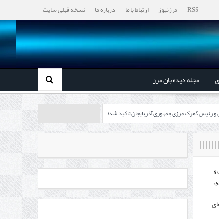
RSS
مرزنیوز
ارتباط با ما
درباره ما
نسخه قبلی سایت
ی
مجله دیده بان مرز
ل و رئیس گمرک مرزی جمهوری آذربایجان تاکید شد؛
رزی ایران و جمهوری آذربایجان ضرورت دارد
، گردشگری و صنایع دستی از استاندار اردبیل
 و
ی
اندار اردبیل و مدیرعامل بانک سینا محقق شد؛
ای