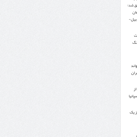
ق شد؛
تومان
دبیل-
لت
نگ
اند
ران
از
پانیا
ز یک
ر