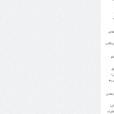
مقابل
ارتکاب
ام
ق
ن/
 به
 معدن
ن،
جارت