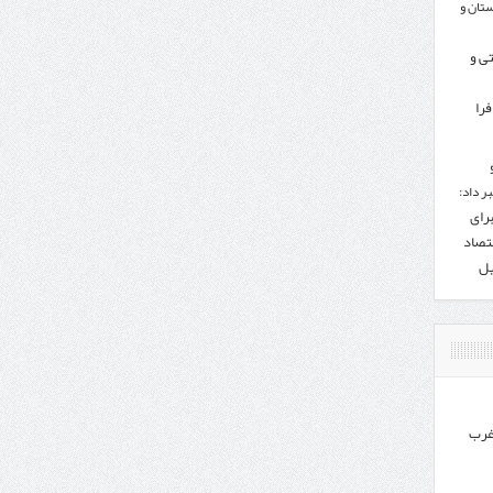
تان و
تی و
را
ر داد:
برای
تصاد
یل
غرب