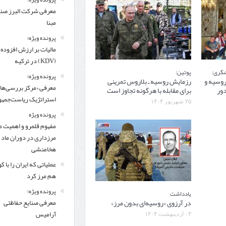
معرفی شركت البرز ص
مبنا
پرونده ویژه؛
مالیات بر ارزش افزوده
(KDV) در ترکیه
شگری:
پوتین:
پرونده ویژه؛
 روسیه و
رزمایش روسیه ـ بلاروس تمرینی
معرفی «مرکز بررسی‌ها
دور
برای مقابله با هرگونه تجاوز است
استراتژیک ریاست‌جمهو
۲۵ شهریور ۱۴۰۴
پرونده ویژه
مفهوم قلمرو و اهمیت م
مرزداری در دوران ماد 
هخامنشی
عملیاتی که ایران را با 
هم مرز کرد
پرونده ویژه؛
یادداشت
در آرزوی «روسیه‌ای بدون مرز»
معرفی صنایع حفاظتی
آرامیس
۰۳ اردیبهشت ۱۴۰۴