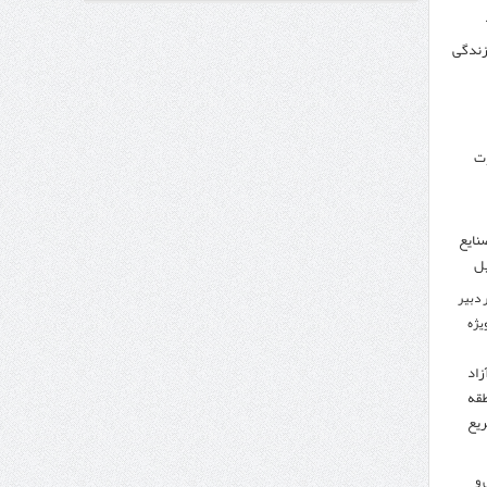
 زندگی
وزنامه اتریشی از بحران در مرز مغرب و اسپانیا
وت
نایع
یل
 دبیر
ویژه
زاد
طقه
ریع
 و