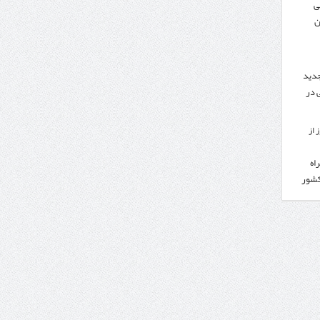
ی
ن
جدید
 در
 از
اه
کشور