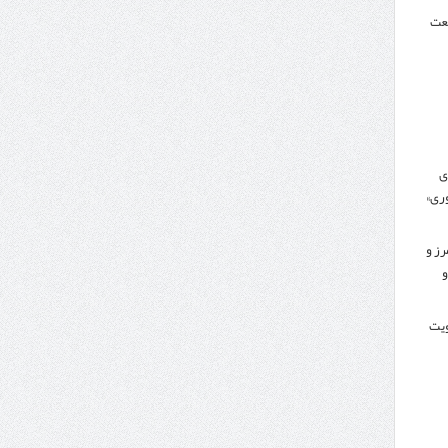
نعت
ی
ری»
رز و
و
کویت