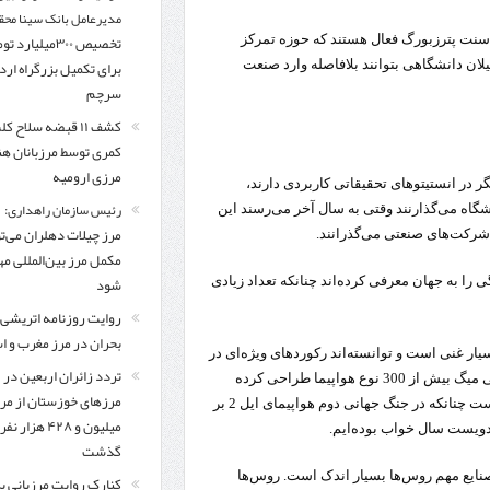
مدیرعامل بانک سینا محق
تخصیص ۳۰۰میلیارد 
ه مهم پوپکین، کازان و سنت پترزبورگ فعال هستند که حوزه تمرکز
برای تکمیل بزرگراه ار
یلان دانشگاهی بتوانند بلافاصله وارد صنعت
سرچم
کشف ۱۱ قبضه سلاح ک
کمری توسط مرزبانان ه
مرزی ارومیه
یگر در انستیتوهای تحقیقاتی کاربردی دارند،
رئیس سازمان راهداری:
ول یک روز را در انستیتو و 4 روز را در دانشگاه می‌گذارنند وقتی به سال آخر می‌رسند این
مرز چیلات دهلران می‌تو
مکمل مرز بین‌المللی مه
شود
را به جهان معرفی کرد‌ه‌اند چنانکه تعداد زیادی
روایت روزنامه اتریشی 
بحران در مرز مغرب و اس
ار غنی است و توانسته‌اند رکوردهای ویژه‌ای در
تردد زائران اربعین در
بعضی صنایع به جا بگذارند، گفت: مثلاً در صنعت هوافضا دفتر طراحی میگ بیش از 300 نوع هواپیما طراحی کرده
مرزهای خوزستان از مر
است یا دفتر طراحی ایلوشین بیش از 70 هزار هواپیما تولید کرده است چنانکه در جنگ جهانی دوم هواپیمای ایل 2 بر
میلیون و ۴۲۸ هزار نفر
 دویست سال خواب بوده‌ایم.
گذشت
صنایع مهم روس‌ها بسیار اندک است. روس‌ها
کنارک روایت مرزبانی ب