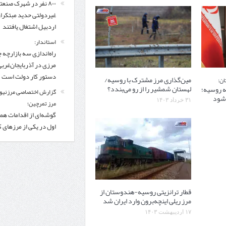
۸۰۰ نفر در شهرک صنعت
غیردولتی حدید مبتکرا
اردبیل اشتغال یافتند
استاندار:
راه‌اندازی سه بازارچه 
مرزی در آذربایجان‌غربی
دستور کار دولت است
مین‌گذاری مرز مشترک با روسیه/
ان:
لهستان شمشیر را از رو می‌بندد؟
 روسیه؛
گزارش اختصاصی مرزنیوز
‌شود
۳۱ خرداد ۱۴۰۳
مرز تمرچین؛
گوشه‌ای از اقدامات همر
اول در یکی از مرزهای 
قطار ترانزیتی روسیه-هندوستان از
مرز ریلی اینچه‌برون وارد ایران شد
۱۷ اردیبهشت ۱۴۰۳