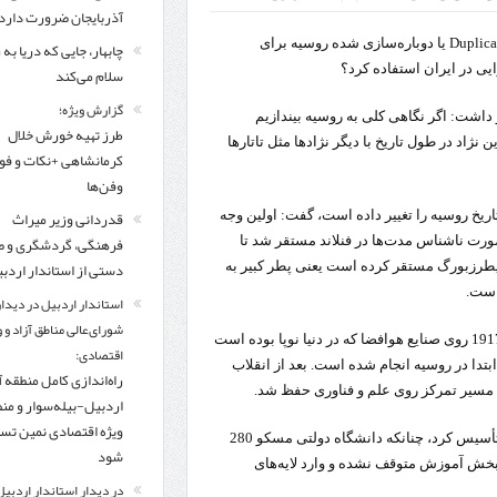
مرز چیلات دهلران می‌تواند مکمل مرز بین‌المللی مهران شود
آذربایجان ضرورت دارد
یک کارشناس مسائل روسیه با اشاره به ظرفیت خالی صنایع مهم Duplicate یا دوباره‌سازی شده روسیه برای
چابهار، جایی که دریا به
زائران اربعین در مرزهای خوزستان از مرز یک میلیون و ۴۲۸ هزار نفر گذشت
روایت ر
ایی در ایران استفاده کرد؟
سلام می‌کند
گزارش ویژه؛
 داشت: اگر نگاهی کلی به روسیه بیندازیم
طرز تهیه خورش خلال
ژاد در طول تاریخ با دیگر نژاد‌ها مثل تاتارها
کرمانشاهی +نکات و ف
وفن‌ها
قدردانی وزیر میراث
 تاریخ روسیه را تغییر داده است، گفت: اولین وجه
فرهنگی، گردشگری و ص
ورت ناشناس مدت‌ها در فنلاند مستقر شد تا
دستی از استاندار اردب
طرزبورگ مستقر کرده است یعنی پطر کبیر به
است.
استاندار اردبیل در دیدار
شورای‌عالی مناطق آزاد و 
این کارشناس روسیه ادامه داد: آنها حتی قبل از انقلاب کمونیستی 1917 روی صنایع هوافضا که در دنیا نوپا بوده است
اقتصادی:
بتدا در روسیه انجام شده است. بعد از انقلاب
راه‌اندازی کامل منطقه آ
اردبیل-بیله‌سوار و من
ویژه اقتصادی نمین تس
وی اضافه کرد: پطر کبیر در قرن 17 دانشگاه‌های معتبری در روسیه تأسیس کرد، چنانکه دانشگاه دولتی مسکو 280
شود
دانشگاه‌ها در بخش آموزش متوقف نشده و وارد لایه‌های
در دیدار استاندار اردبیل