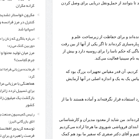
د تا بتوانند از حمل‌ونقل دریایی برای وصل کردن
کرانه مکران
مکرون خواستار تشدید
کنترل‌ در مرز فرانسه و
اسپانیا شد
نده‌اند و برای حفاظت از زیرساخت علم و
درباره بلاگری که زنان را 
د، همه صنایع مهم خود را در مناطق دیگر duplicate یا دوباره‌سازی کرده‌اند تا اگر یکی از آنها از بین رفت
دوربین کتک می زد؛
ساگی که حکم ناسا را برای روسیه دارد و بیش از
مرز میان تولید محتوا و 
جرم کجاست؟
فرمانده مرزبانی فراجا اعل
انستیتو بازدید کردیم، آن قدر مقیاس تجهیزات بزرگ بود که
کرد:
ی‌لی‌پوت قرار داشتیم و هواپیمای میگ 29 را در مقیاس یک به یک و اندازه‌ اصلی در آنها آزمایش
هماهنگی با مرزبانی عرا
برای تسهیل تردد زائرا
بازگشت یک میلیون زائر
ستفاده قرار نگرفته‌اند و آماده هستند تا ما از
کشور
رئیس کمیسیون صنعت و
کرده‌اند. من شاید از معدود مدیران و کارشناسانی
اتاق بازرگانی البرز:
 ابتدای فروپاشی شوروی ما هرجا اراده می‌کردیم
توسعه کریدور افغانستا
فتیم و آقای دکتر صفری که سفیر ما بود هم کمک
فرصت راهبردی برای ت