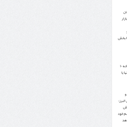
ان
زار
ا بخش
هدف‌گذاری تجارت سالانه ۱۰
ا با
و
البرز:
هش
هم خود
دهد