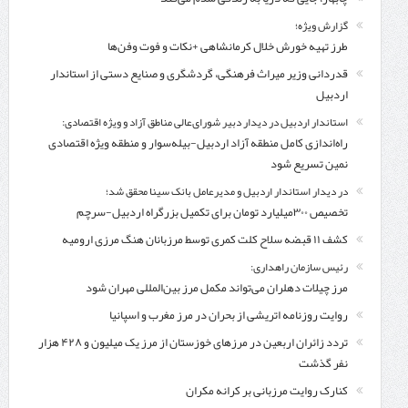
گزارش ویژه؛
طرز تهیه خورش خلال کرمانشاهی +نکات و فوت وفن‌ها
قدردانی وزیر میراث فرهنگی، گردشگری و صنایع دستی از استاندار
اردبیل
استاندار اردبیل در دیدار دبیر شورای‌عالی مناطق آزاد و ویژه اقتصادی:
راه‌اندازی کامل منطقه آزاد اردبیل-بیله‌سوار و منطقه ویژه اقتصادی
نمین تسریع شود
در دیدار استاندار اردبیل و مدیرعامل بانک سینا محقق شد؛
تخصیص ۳۰۰میلیارد تومان برای تکمیل بزرگراه اردبیل-سرچم
کشف ۱۱ قبضه سلاح کلت کمری توسط مرزبانان هنگ مرزی ارومیه
رئیس سازمان راهداری:
مرز چیلات دهلران می‌تواند مکمل مرز بین‌المللی مهران شود
روایت روزنامه اتریشی از بحران در مرز مغرب و اسپانیا
تردد زائران اربعین در مرزهای خوزستان از مرز یک میلیون و ۴۲۸ هزار
نفر گذشت
کنارک روایت مرزبانی بر کرانه مکران