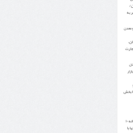
ن/
 به
 معدن
ن،
جارت
ان
زار
ا بخش
هدف‌گذاری تجارت سالانه ۱۰
ا با