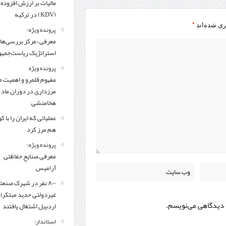
مالیات بر ارزش افزوده
(KDV) در ترکیه
*
ری شده‌اند
پرونده ویژه؛
معرفی «مرکز بررسی‌ها
استراتژیک ریاست‌جمهو
پرونده ویژه
مفهوم قلمرو و اهمیت م
مرزداری در دوران ماد 
هخامنشی
عملیاتی که ایران را با 
هم مرز کرد
پرونده ویژه؛
معرفی صنایع حفاظتی
آرامیس
۸۰۰ نفر در شهرک صنعت
غیردولتی حدید مبتکرا
ه دیدگاهی می‌نویسم.
اردبیل اشتغال یافتند
استاندار: