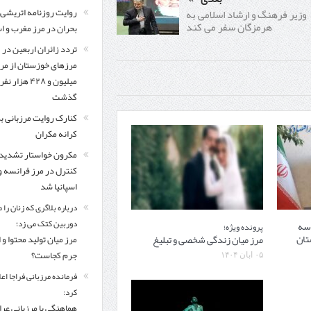
روایت روزنامه اتریشی 
وزیر فرهنگ و ارشاد اسلامی به
هرمزگان سفر می کند
بحران در مرز مغرب و اس
تردد زائران اربعین در
مرزهای خوزستان از مر
میلیون و ۴۲۸ هزار نفر
گذشت
کنارک روایت مرزبانی ب
کرانه مکران
مکرون خواستار تشدید
کنترل‌ در مرز فرانسه و
اسپانیا شد
درباره بلاگری که زنان را 
دوربین کتک می زد؛
 سه
پرونده ویژه؛
تان
مرز میان زندگی شخصی و تبلیغ
مرز میان تولید محتوا و 
جرم کجاست؟
۰۵ آبان ۱۴۰۴
فرمانده مرزبانی فراجا اعل
کرد:
هماهنگی با مرزبانی عرا