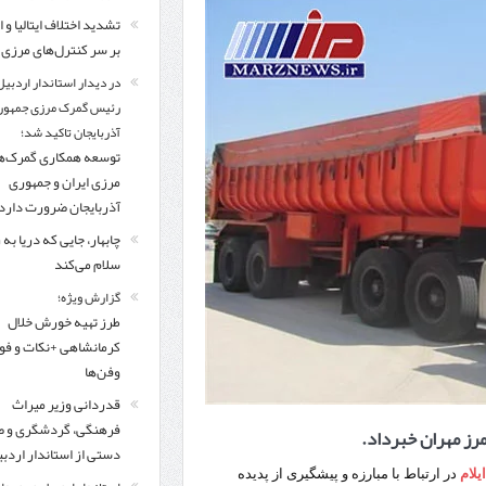
اردبیل-بیله‌سوار و منطقه ویژه اقتصادی نمین تسریع شود
تشدید اختلاف ایتالیا و ا
بر سر کنترل‌های مرزی
کشف ۱۱ قبضه سلاح کلت کمری توسط مرزبانان هنگ مرزی ارومیه
در دیدار است
در دیدار استاندار اردبیل
تخصیص ۳۰۰میلیارد تومان برای تکمیل بزرگراه اردبیل-سرچم
رئیس سازمان راهداری:
رئیس گمرک مرزی جمهور
آذربایجان تاکید شد؛
مرز چیلات دهلران می‌تواند مکمل مرز بین‌المللی مهران شود
توسعه همکاری گمرک‌ه
مرزی ایران و جمهوری
آذربایجان ضرورت دارد
چابهار، جایی که دریا به
سلام می‌کند
گزارش ویژه؛
طرز تهیه خورش خلال
کرمانشاهی +نکات و ف
وفن‌ها
قدردانی وزیر میراث
فرهنگی، گردشگری و ص
مرز مهران خبرداد.
دستی از استاندار اردب
ایلام
در ارتباط با مبارزه و پیشگیری از پدیده