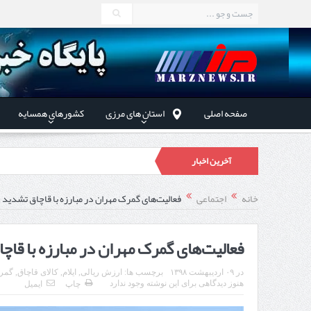
صفحه اصلی
استان های مرزی
کشورهای همسایه
آخرین اخبار
در دیدار
خانه
اجتماعی
فعالیت‌های گمرک مهران در مبارزه با قاچاق تشدی
توسعه همکا
فعالیت‌های گمرک مهران در مبارزه با ق
در
۰۹ اردیبهشت ۱۳۹۸
برچسب ها:
ارزش ریالی
,
ایلام
,
کالای قاچاق
,
گمر
هنوز دیدگاهی برای این نوشته وجود ندارد
چاپ
ایمیل
استاندار اردبیل در دیدار دب