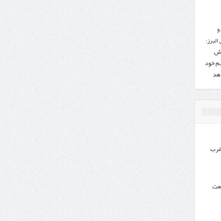
و
البرز:
هش
هم خود
دهد
غرب
نعت