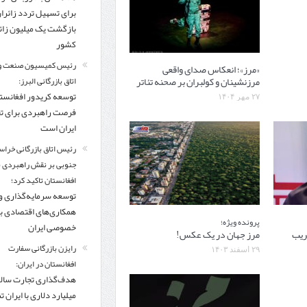
برای تسهیل تردد زائرا
بازگشت یک میلیون زائر
کشور
رئیس کمیسیون صنعت و
«مرز»؛ انعکاس صدای واقعی
مرزنشینان و کولبران بر صحنه تئاتر
اتاق بازرگانی البرز:
توسعه کریدور افغانستا
۲۷ مهر ۱۴۰۴
فرصت راهبردی برای ت
ایران است
رئیس اتاق بازرگانی خراس
جنوبی بر نقش راهبردی با
افغانستان تاکید کرد؛
توسعه سرمایه‌گذاری و
همکاری‌های اقتصادی ب
پرونده ویژه؛
خصوصی ایران
خریب
مرز جهان در یک عکس!
رایزن بازرگانی سفارت
۲۹ اسفند ۱۴۰۳
افغانستان در ایران:
میلیارد دلاری با ایران تنه