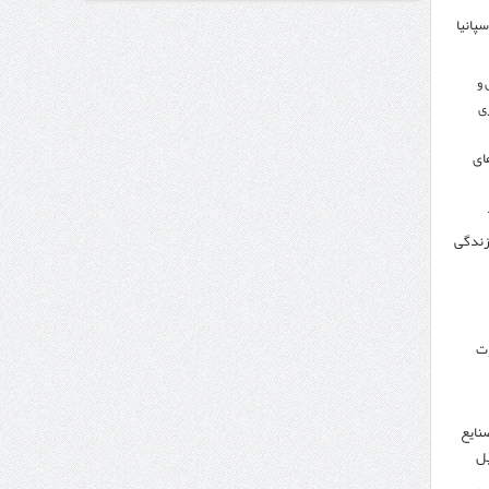
سپانیا
اندار اردبیل و مدیرعامل بانک سینا محقق شد؛
 و
ی
ای
 زندگی
وت
نایع
یل