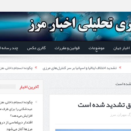
اخبار جهان
موضوعات
قوانین و مقررات
گالری عکس
چند رسانه ا
تشدید اختلاف ایتالیا و اسپانیا بر سر کنترل‌های مرزی
چگونه انسجام داخلی، هز
اقتدار دیپلماسی از درون م
 استاندار اردبیل و رئیس گمرک مرزی جمهوری آذربایجان تاکید شد؛
د شده است
آخرین اخبار
ری گمرک‌های مرزی ایران و جمهوری آذربایجان ضرورت دارد
اچاق تشدید شده است
گزارش ویژه؛
چگونه انسجام داخلی، هز
عهدشکنی را برای طرف م
طرز تهیه خورش خلال کرمانشاهی +نکات و فوت وفن‌ها
افزایش می‌دهد؟
گ مهران
,
مرز‌
اقتدار دیپلماسی از در
قدردانی وزیر میراث فرهنگی
یر شورای‌عالی مناطق آزاد و ویژه اقتصادی:
مرزها آغاز می‌شود