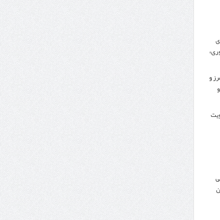
ی
ری»
رز و
و
کویت
ی
ن