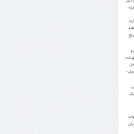
 دبیر
ویژه
زاد
طقه
ریع
 و
ق شد؛
تومان
دبیل-
لت
نگ
اند
ران