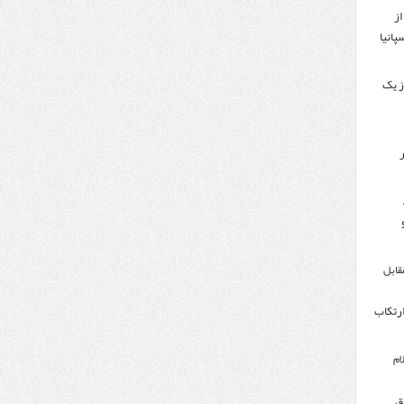
از
پانیا
ز یک
ر
مقابل
ارتکاب
ام
ق