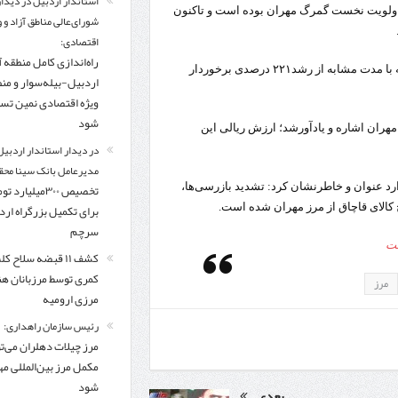
استاندار اردبیل در دیدار
 اولویت نخست گمرگ مهران بوده است و تاکنون
شورای‌عالی مناطق آزاد و 
اقتصادی:
راه‌اندازی کامل منطقه آ
مدیر کل گمرک استان ایلام گفت: تعداد تشکیل پرونده‌ها در مقایسه با مدت مشابه از رشد۲۲۱ درصدی برخوردار
اردبیل-بیله‌سوار و من
ویژه اقتصادی نمین تس
شود
مهران اشاره و یادآورشد؛ ارزش ریالی این
در دیدار استاندار اردبیل
مدیرعامل بانک سینا محق
رد عنوان و خاطرنشان کرد: تشدید بازرسی‌ها،
تخصیص ۳۰۰میلیارد 
کالای قاچاق از مرز مهران شده است.
برای تکمیل بزرگراه ار
سرچم
ست
کشف ۱۱ قبضه سلاح ک
کمری توسط مرزبانان ه
مرز‌
مرزی ارومیه
رئیس سازمان راهداری:
مرز چیلات دهلران می‌تو
مکمل مرز بین‌المللی مه
شود
بعدی