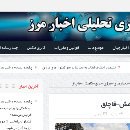
اخبار جهان
موضوعات
قوانین و مقررات
گالری عکس
چند رسانه ا
تشدید اختلاف ایتالیا و اسپانیا بر سر کنترل‌های مرزی
چگونه انسجام داخلی، هز
اقتدار دیپلماسی از درون م
 استاندار اردبیل و رئیس گمرک مرزی جمهوری آذربایجان تاکید شد؛
دیوارهای-مرزی-برای-کاهش-قاچاق
آخرین اخبار
ری گمرک‌های مرزی ایران و جمهوری آذربایجان ضرورت دارد
هش-قاچاق
گزارش ویژه؛
چگونه انسجام داخلی، هز
عهدشکنی را برای طرف م
طرز تهیه خورش خلال کرمانشاهی +نکات و فوت وفن‌ها
افزایش می‌دهد؟
چاپ
ایمیل
اقتدار دیپلماسی از در
قدردانی وزیر میراث فرهنگی
یر شورای‌عالی مناطق آزاد و ویژه اقتصادی:
مرزها آغاز می‌شود