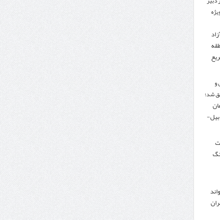
 دبیر
ویژه
زاد
طقه
ریع
 و
ق شد؛
تومان
دبیل-
لت
نگ
اند
ران