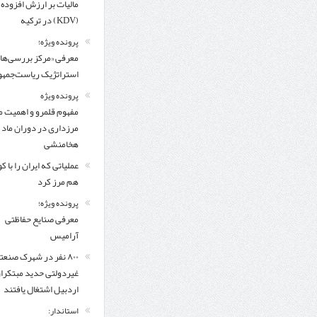
مالیات بر ارزش افزوده
(KDV) در ترکیه
پرونده ویژه؛
معرفی «مرکز بررسی‌ها
استراتژیک ریاست‌جمهو
پرونده ویژه
مفهوم قلمرو و اهمیت م
مرزداری در دوران ماد 
هخامنشی
عملیاتی که ایران را با 
هم مرز کرد
پرونده ویژه؛
معرفی صنایع حفاظتی
آرامیس
۸۰۰ نفر در شهرک صنعت
غیردولتی حدید مبتکرا
اردبیل اشتغال یافتند
استاندار: