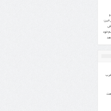
و
البرز:
هش
هم خود
دهد
غرب
نعت