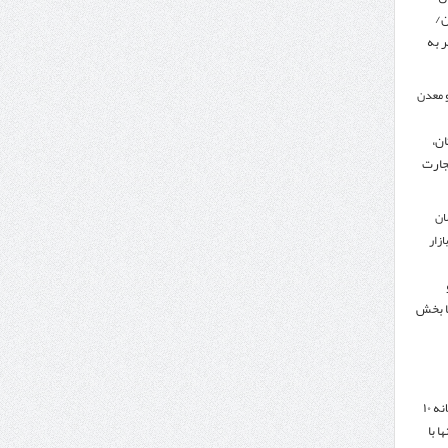
ن/
 به
 معدن
ن،
جارت
ان
زار
ا بخش
هدف‌گذاری تجارت سالانه ۱۰
ا با