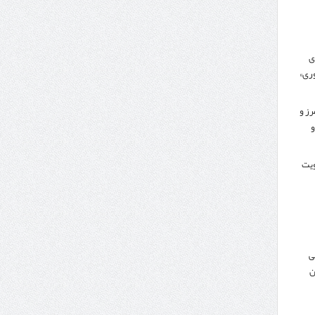
ی
ری»
رز و
و
کویت
ی
ن