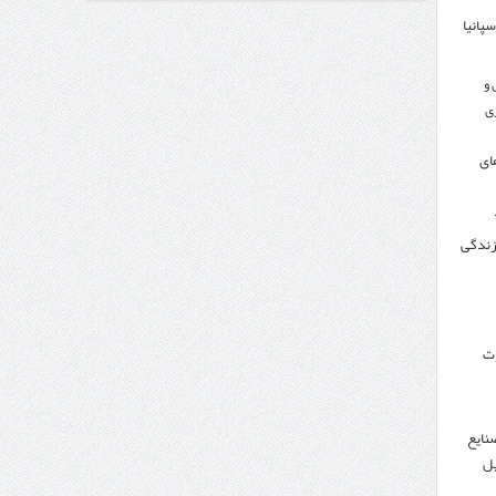
سپانیا
اندار اردبیل و مدیرعامل بانک سینا محقق شد؛
 و
ی
ای
 زندگی
وت
نایع
یل