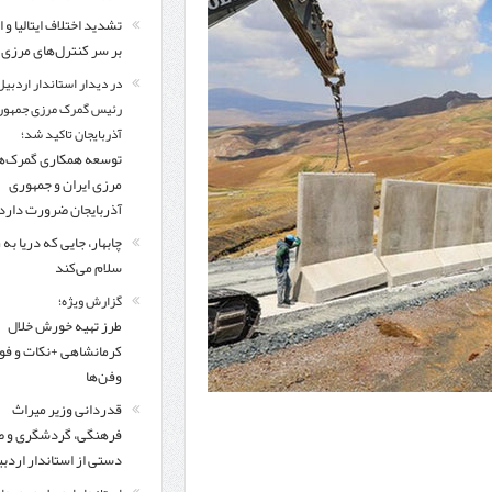
اردبیل-بیله‌سوار و منطقه ویژه اقتصادی نمین تسریع شود
تشدید اختلاف ایتالیا و ا
بر سر کنترل‌های مرزی
کشف ۱۱ قبضه سلاح کلت کمری توسط مرزبانان هنگ مرزی ارومیه
در دیدار است
در دیدار استاندار اردبیل
تخصیص ۳۰۰میلیارد تومان برای تکمیل بزرگراه اردبیل-سرچم
رئیس سازمان راهداری:
رئیس گمرک مرزی جمهور
آذربایجان تاکید شد؛
مرز چیلات دهلران می‌تواند مکمل مرز بین‌المللی مهران شود
توسعه همکاری گمرک‌ه
مرزی ایران و جمهوری
آذربایجان ضرورت دارد
چابهار، جایی که دریا به
سلام می‌کند
گزارش ویژه؛
طرز تهیه خورش خلال
کرمانشاهی +نکات و ف
وفن‌ها
قدردانی وزیر میراث
فرهنگی، گردشگری و ص
دستی از استاندار اردب