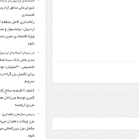
استاندار اردبیل در دیدار
شورای‌عالی مناطق آزاد و 
اقتصادی:
راه‌اندازی کامل منطقه آ
اردبیل-بیله‌سوار و من
ویژه اقتصادی نمین تس
شود
در دیدار استاندار اردبیل
مدیرعامل بانک سینا محق
تخصیص ۳۰۰میلیارد 
برای تکمیل بزرگراه ار
سرچم
کشف ۱۱ قبضه سلاح ک
کمری توسط مرزبانان ه
مرزی ارومیه
رئیس سازمان راهداری:
مرز چیلات دهلران می‌تو
مکمل مرز بین‌المللی مه
شود