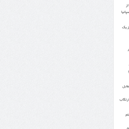
از
پانیا
ز یک
ر
مقابل
ارتکاب
ام
ق