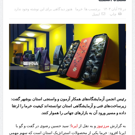
چابهار، جایی که دریا به زندگی سلام می‌کند
در
۲۵ آبان ۱۴۰۴
برچسب ها:
خرما
هنوز دیدگاهی برای این نوشته وجود ندارد
چاپ
ایمیل
گزارش ویژه؛
طرز تهیه خورش خلال کرمانشاهی +نکات و فوت وفن‌ها
قدردانی وزیر میراث فرهنگی، گردشگری و صنایع دستی از استاندار اردبیل
استاندار اردبیل در دیدار دبیر شورای‌عالی مناطق آزاد و ویژه اقتصادی:
راه‌اندازی کامل منطقه آزاد اردبیل-بیله‌سوار و منطقه ویژه اقتصادی نمین تسریع
شود
در دیدار استاندار اردبیل و مدیرعامل بانک سینا محقق شد؛
تخصیص ۳۰۰میلیارد تومان برای تکمیل بزرگراه اردبیل-سرچم
رئیس انجمن آزمایشگاه‌های همکار آزمون و واسنجی استان بوشهر گفت:
زیرساخت‌های فنی و آزمایشگاهی استان توانسته‌اند کیفیت خرما را ارتقا
کشف ۱۱ قبضه سلاح کلت کمری توسط مرزبانان هنگ مرزی ارومیه
داده و مسیر ورود آن به بازارهای جهانی را هموار کنند.
رئیس سازمان راهداری:
به گزارش
مرزنیوز
و به نقل از
ایرنا
؛ سید حسین رضوی در گفت و گو با
ایرنا افزود: خرما یکی از محصولات استراتژیک استان است که سهم مهمی
مرز چیلات دهلران می‌تواند مکمل مرز بین‌المللی مهران شود