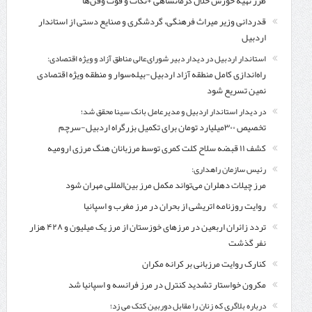
طرز تهیه خورش خلال کرمانشاهی +نکات و فوت وفن‌ها
قدردانی وزیر میراث فرهنگی، گردشگری و صنایع دستی از استاندار
اردبیل
استاندار اردبیل در دیدار دبیر شورای‌عالی مناطق آزاد و ویژه اقتصادی:
راه‌اندازی کامل منطقه آزاد اردبیل-بیله‌سوار و منطقه ویژه اقتصادی
نمین تسریع شود
در دیدار استاندار اردبیل و مدیرعامل بانک سینا محقق شد؛
تخصیص ۳۰۰میلیارد تومان برای تکمیل بزرگراه اردبیل-سرچم
کشف ۱۱ قبضه سلاح کلت کمری توسط مرزبانان هنگ مرزی ارومیه
رئیس سازمان راهداری:
مرز چیلات دهلران می‌تواند مکمل مرز بین‌المللی مهران شود
روایت روزنامه اتریشی از بحران در مرز مغرب و اسپانیا
تردد زائران اربعین در مرزهای خوزستان از مرز یک میلیون و ۴۲۸ هزار
نفر گذشت
کنارک روایت مرزبانی بر کرانه مکران
مکرون خواستار تشدید کنترل‌ در مرز فرانسه و اسپانیا شد
درباره بلاگری که زنان را مقابل دوربین کتک می زد؛