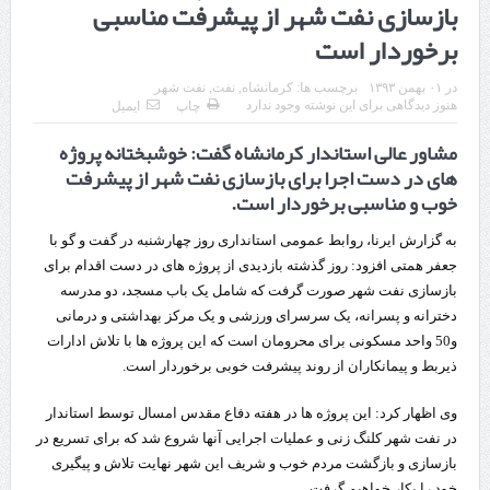
بازسازی نفت شهر از پیشرفت مناسبی
قدردانی وزیر میراث فرهنگی، گردشگری و صنایع دستی از استاندار اردبیل
برخوردار است
استاندار اردبیل در دیدار دبیر شورای‌عالی مناطق آزاد و ویژه اقتصادی:
در
۰۱ بهمن ۱۳۹۳
برچسب ها:
کرمانشاه
,
نفت
,
نفت شهر
هنوز دیدگاهی برای این نوشته وجود ندارد
چاپ
ایمیل
راه‌اندازی کامل منطقه آزاد اردبیل-بیله‌سوار و منطقه ویژه اقتصادی نمین تسریع
مشاور عالی استاندار کرمانشاه گفت: خوشبختانه پروژه
شود
های در دست اجرا برای بازسازی نفت شهر از پیشرفت
خوب و مناسبی برخوردار است.
در دیدار استاندار اردبیل و مدیرعامل بانک سینا محقق شد؛
تخصیص ۳۰۰میلیارد تومان برای تکمیل بزرگراه اردبیل-سرچم
به گزارش ایرنا، روابط عمومی استانداری روز چهارشنبه در گفت و گو با
جعفر همتی افزود: روز گذشته بازدیدی از پروژه های در دست اقدام برای
کشف ۱۱ قبضه سلاح کلت کمری توسط مرزبانان هنگ مرزی ارومیه
بازسازی نفت شهر صورت گرفت که شامل یک باب مسجد، دو مدرسه
دخترانه و پسرانه، یک سرسرای ورزشی و یک مرکز بهداشتی و درمانی
رئیس سازمان راهداری:
و50 واحد مسکونی برای محرومان است که این پروژه ها با تلاش ادارات
مرز چیلات دهلران می‌تواند مکمل مرز بین‌المللی مهران شود
ذیربط و پیمانکاران از روند پیشرفت خوبی برخوردار است.
روایت روزنامه اتریشی از بحران در مرز مغرب و اسپانیا
وی اظهار کرد: این پروژه ها در هفته دفاع مقدس امسال توسط استاندار
در نفت شهر کلنگ زنی و عملیات اجرایی آنها شروع شد که برای تسریع در
تردد زائران اربعین در مرزهای خوزستان از مرز یک میلیون و ۴۲۸ هزار نفر
بازسازی و بازگشت مردم خوب و شریف این شهر نهایت تلاش و پیگیری
گذشت
خود را بکار خواهیم گرفت.