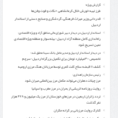
گزارش ویژه؛
طرز تهیه خورش خلال کرمانشاهی +نکات و فوت وفن‌ها
قدردانی وزیر میراث فرهنگی، گردشگری و صنایع دستی از استاندار
اردبیل
استاندار اردبیل در دیدار دبیر شورای‌عالی مناطق آزاد و ویژه اقتصادی:
راه‌اندازی کامل منطقه آزاد اردبیل-بیله‌سوار و منطقه ویژه اقتصادی
نمین تسریع شود
در دیدار استاندار اردبیل و مدیرعامل بانک سینا محقق شد؛
تخصیص ۳۰۰میلیارد تومان برای تکمیل بزرگراه اردبیل-سرچم
کشف ۱۱ قبضه سلاح کلت کمری توسط مرزبانان هنگ مرزی ارومیه
رئیس سازمان راهداری:
مرز چیلات دهلران می‌تواند مکمل مرز بین‌المللی مهران شود
روایت روزنامه اتریشی از بحران در مرز مغرب و اسپانیا
تردد زائران اربعین در مرزهای خوزستان از مرز یک میلیون و ۴۲۸ هزار
نفر گذشت
کنارک روایت مرزبانی بر کرانه مکران