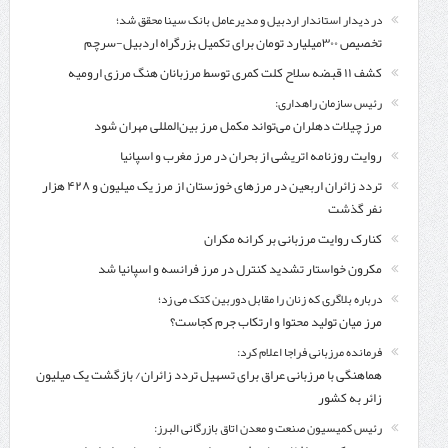
در دیدار استاندار اردبیل و مدیرعامل بانک سینا محقق شد؛
تخصیص ۳۰۰میلیارد تومان برای تکمیل بزرگراه اردبیل-سرچم
کشف ۱۱ قبضه سلاح کلت کمری توسط مرزبانان هنگ مرزی ارومیه
رئیس سازمان راهداری:
مرز چیلات دهلران می‌تواند مکمل مرز بین‌المللی مهران شود
روایت روزنامه اتریشی از بحران در مرز مغرب و اسپانیا
تردد زائران اربعین در مرزهای خوزستان از مرز یک میلیون و ۴۲۸ هزار
نفر گذشت
کنارک روایت مرزبانی بر کرانه مکران
مکرون خواستار تشدید کنترل‌ در مرز فرانسه و اسپانیا شد
درباره بلاگری که زنان را مقابل دوربین کتک می زد؛
مرز میان تولید محتوا و ارتکاب جرم کجاست؟
فرمانده مرزبانی فراجا اعلام کرد:
هماهنگی با مرزبانی عراق برای تسهیل تردد زائران/ بازگشت یک میلیون
زائر به کشور
رئیس کمیسیون صنعت و معدن اتاق بازرگانی البرز: