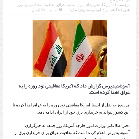
برچسب ها:
آمریکا
,
تحریم‌های ایران
,
تمدید
,
عراق
,
معافیت
,
معافیتی نود روزه
چابهار، جایی که دریا به زندگی سلام می‌کند
هنوز دیدگاهی برای این نوشته وجود ندارد
چاپ
ایمیل
گزارش ویژه؛
طرز تهیه خورش خلال کرمانشاهی +نکات و فوت وفن‌ها
قدردانی وزیر میراث فرهنگی، گردشگری و صنایع دستی از استاندار اردبیل
استاندار اردبیل در دیدار دبیر شورای‌عالی مناطق آزاد و ویژه اقتصادی:
راه‌اندازی کامل منطقه آزاد اردبیل-بیله‌سوار و منطقه ویژه اقتصادی نمین تسریع
شود
آسوشتیدپرس گزارش داد که آمریکا معافیتی نود روزه را به
عراق اهدا کرده است.
در دیدار استاندار اردبیل و مدیرعامل بانک سینا محقق شد؛
تخصیص ۳۰۰میلیارد تومان برای تکمیل بزرگراه اردبیل-سرچم
مرزنیوز به نقل از ایسنا:آمریکا معافیتی نود روزه را به عراق اهدا کرده تا
این کشور بتواند به خریداری برق خود از ایران ادامه دهد.
کشف ۱۱ قبضه سلاح کلت کمری توسط مرزبانان هنگ مرزی ارومیه
دفتر اطلاعاتی وزارت امور خارجه آمریکا، روز جمعه به خبرگزاری
رئیس سازمان راهداری:
آسوشیتدپرس اعلام کرده است که معافیت عراق برای خریداری برق از
مرز چیلات دهلران می‌تواند مکمل مرز بین‌المللی مهران شود