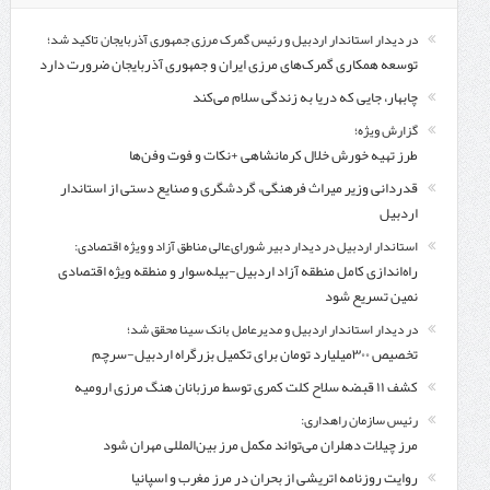
در دیدار استاندار اردبیل و رئیس گمرک مرزی جمهوری آذربایجان تاکید شد؛
توسعه همکاری گمرک‌های مرزی ایران و جمهوری آذربایجان ضرورت دارد
چابهار، جایی که دریا به زندگی سلام می‌کند
گزارش ویژه؛
طرز تهیه خورش خلال کرمانشاهی +نکات و فوت وفن‌ها
قدردانی وزیر میراث فرهنگی، گردشگری و صنایع دستی از استاندار
اردبیل
استاندار اردبیل در دیدار دبیر شورای‌عالی مناطق آزاد و ویژه اقتصادی:
راه‌اندازی کامل منطقه آزاد اردبیل-بیله‌سوار و منطقه ویژه اقتصادی
نمین تسریع شود
در دیدار استاندار اردبیل و مدیرعامل بانک سینا محقق شد؛
تخصیص ۳۰۰میلیارد تومان برای تکمیل بزرگراه اردبیل-سرچم
کشف ۱۱ قبضه سلاح کلت کمری توسط مرزبانان هنگ مرزی ارومیه
رئیس سازمان راهداری:
مرز چیلات دهلران می‌تواند مکمل مرز بین‌المللی مهران شود
روایت روزنامه اتریشی از بحران در مرز مغرب و اسپانیا