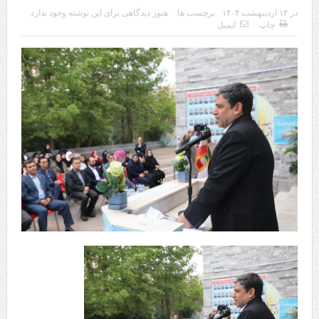
در
۱۴ اردیبهشت ۱۴۰۴
برچسب ها:
هنوز دیدگاهی برای این نوشته وجود ندارد
چابهار، جایی که دریا به زندگی سلام می‌کند
چاپ
ایمیل
گزارش ویژه؛
طرز تهیه خورش خلال کرمانشاهی +نکات و فوت وفن‌ها
قدردانی وزیر میراث فرهنگی، گردشگری و صنایع دستی از استاندار اردبیل
استاندار اردبیل در دیدار دبیر شورای‌عالی مناطق آزاد و ویژه اقتصادی:
راه‌اندازی کامل منطقه آزاد اردبیل-بیله‌سوار و منطقه ویژه اقتصادی نمین تسریع
شود
در دیدار استاندار اردبیل و مدیرعامل بانک سینا محقق شد؛
تخصیص ۳۰۰میلیارد تومان برای تکمیل بزرگراه اردبیل-سرچم
کشف ۱۱ قبضه سلاح کلت کمری توسط مرزبانان هنگ مرزی ارومیه
رئیس سازمان راهداری:
مرز چیلات دهلران می‌تواند مکمل مرز بین‌المللی مهران شود