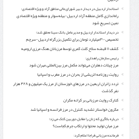
استاندار اردبیل در دیدار دبیر شورای‌عالی مناطق آزاد و ویژه اقتصادی:
راه‌اندازی کامل منطقه آزاد اردبیل-بیله‌سوار و منطقه ویژه اقتصادی
نمین تسریع شود
در دیدار استاندار اردبیل و مدیرعامل بانک سینا محقق شد؛
تخصیص ۳۰۰میلیارد تومان برای تکمیل بزرگراه اردبیل-سرچم
کشف ۱۱ قبضه سلاح کلت کمری توسط مرزبانان هنگ مرزی ارومیه
رئیس سازمان راهداری:
مرز چیلات دهلران می‌تواند مکمل مرز بین‌المللی مهران شود
روایت روزنامه اتریشی از بحران در مرز مغرب و اسپانیا
تردد زائران اربعین در مرزهای خوزستان از مرز یک میلیون و ۴۲۸ هزار
نفر گذشت
کنارک روایت مرزبانی بر کرانه مکران
مکرون خواستار تشدید کنترل‌ در مرز فرانسه و اسپانیا شد
درباره بلاگری که زنان را مقابل دوربین کتک می زد؛
مرز میان تولید محتوا و ارتکاب جرم کجاست؟
فرمانده مرزبانی فراجا اعلام کرد: