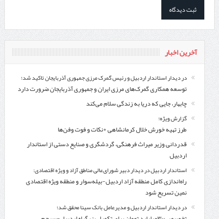
آخرین اخبار
در دیدار استاندار اردبیل و رئیس گمرک مرزی جمهوری آذربایجان تاکید شد؛
توسعه همکاری گمرک‌های مرزی ایران و جمهوری آذربایجان ضرورت دارد
چابهار، جایی که دریا به زندگی سلام می‌کند
گزارش ویژه؛
طرز تهیه خورش خلال کرمانشاهی +نکات و فوت وفن‌ها
قدردانی وزیر میراث فرهنگی، گردشگری و صنایع دستی از استاندار
اردبیل
استاندار اردبیل در دیدار دبیر شورای‌عالی مناطق آزاد و ویژه اقتصادی:
راه‌اندازی کامل منطقه آزاد اردبیل-بیله‌سوار و منطقه ویژه اقتصادی
نمین تسریع شود
در دیدار استاندار اردبیل و مدیرعامل بانک سینا محقق شد؛
تخصیص ۳۰۰میلیارد تومان برای تکمیل بزرگراه اردبیل-سرچم