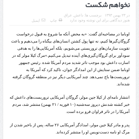
نخواهم شکست
قدردانی وزیر میراث فرهنگی، گردشگری و صنایع دستی از استاندار اردبیل
در
۲۳ بهمن ۱۳۹۳
برچسب ها:
داعش
,
عراق
استاندار اردبیل در دیدار دبیر شورای‌عالی مناطق آزاد و ویژه اقتصادی:
هنوز دیدگاهی برای این نوشته وجود ندارد
چاپ
ایمیل
راه‌اندازی کامل منطقه آزاد اردبیل-بیله‌سوار و منطقه ویژه اقتصادی نمین تسریع
اوباما در مصاحبه‌ای گفت: «به محض آنکه ما شروع به قبول درخواست
گروگان‌گیرها کنیم، نه تنها پول کشتن انسان‌های بیگناه را می‌دهیم و باعث
شود
تقویت سازمان‌های تروریستی می‌شویم، بلکه آمریکایی‌ها را به هدفی
در دیدار استاندار اردبیل و مدیرعامل بانک سینا محقق شد؛
سودآور برای گروگان‌گیری‌های آینده تبدیل می‌کنیم.»
مرگ کیلا مولر که در
اسارت داعش بود موجب تاثر شدید مردم آمریکا شده. رئیس جمهور
تخصیص ۳۰۰میلیارد تومان برای تکمیل بزرگراه اردبیل-سرچم
اوباما ضمن ستایش از این امدادگر جوان، تاکید کرد که آمریکا به
تروریست‌ها باج ‌نمی‌دهد. چند آمریکایی دیگر نیز در منطقه گروگان گرفته
کشف ۱۱ قبضه سلاح کلت کمری توسط مرزبانان هنگ مرزی ارومیه
شده‌اند.
رئیس سازمان راهداری:
انتشار نامه‌‌ای از کیلا جین مولر، گروگان آمریکایی تروریست‌های داعش که
مرز چیلات دهلران می‌تواند مکمل مرز بین‌المللی مهران شود
خبر کشته شدنش دیروز سه‌شنبه (۱۰ فوریه / ۲۱ بهمن) منتشر شد، مردم
آمریکا را در تاثر فراوان فرو برده است.
روایت روزنامه اتریشی از بحران در مرز مغرب و اسپانیا
پدر و مادر کیلا جین مولر، امدادگر آمریکایی ۲۶ ساله، پس از باخبر شدن از
تردد زائران اربعین در مرزهای خوزستان از مرز یک میلیون و ۴۲۸ هزار نفر
مرگ او نامه دست‌نویس او را منتشر کرده‌اند.
گذشت