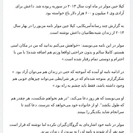
کیلا جین مولر در ماه اوت سال ۲۰۱۳ در سوریه ربوده شد. داعش برای
آزادی وی ۶ میلیون و ۶۰۰ هزار دلار باج خواسته بود.
به گزارش چند رسانه‌آمریکایی، کیلا جین مولر نامه مزبور را در بهار سال
۲۰۱۴ از زندان شبه‌نظامیان داعش نوشته است.
مولر در این نامه می‌نویسد: «خواهش می‌کنم بدانید که من در مکان امنی
هستم، کاملا سالم و بدون جراحتی (واقعا وزنم هم اضافه شده)؛ با من با
احترام و دوستی تمام رفتار شده است.»
در ادامه نامه او آمده که آموخته که حتی در زندان هم می‌توان آزاد بود. «
شکرگزارم. متوجه شده‌ام که در هر شرایطی می‌تواند چیزهای خوبی هم
وجود داشته باشد، فقط باید چشم به راه بود.»
او می‌نویسد که هر روز دعا می‌کند، “در هم نخواهم شکست، هر چقدر هم
که طول بکشد”. او از خانواده خود می‌خواهد که نترسند، دعا کنند تا
سرانجام شاید یکدیگر را ببینند.
مولر در نامه خود اشاره‌ای به گروگان‌گیران نکرده اما نوشته که قرار است
چند نفر آزاد شوند و نامه او را به بیرون از زندان ببرند.