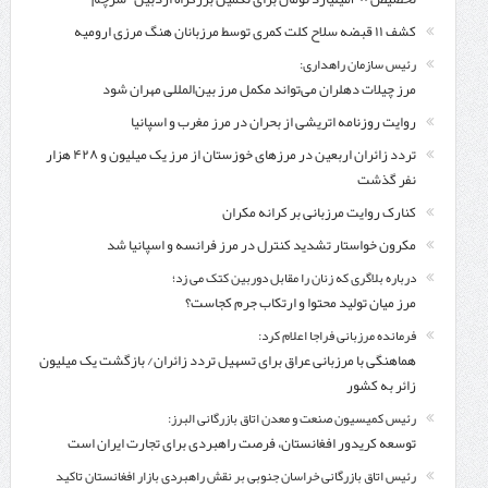
کشف ۱۱ قبضه سلاح کلت کمری توسط مرزبانان هنگ مرزی ارومیه
رئیس سازمان راهداری:
مرز چیلات دهلران می‌تواند مکمل مرز بین‌المللی مهران شود
روایت روزنامه اتریشی از بحران در مرز مغرب و اسپانیا
تردد زائران اربعین در مرزهای خوزستان از مرز یک میلیون و ۴۲۸ هزار
نفر گذشت
کنارک روایت مرزبانی بر کرانه مکران
مکرون خواستار تشدید کنترل‌ در مرز فرانسه و اسپانیا شد
درباره بلاگری که زنان را مقابل دوربین کتک می زد؛
مرز میان تولید محتوا و ارتکاب جرم کجاست؟
فرمانده مرزبانی فراجا اعلام کرد:
هماهنگی با مرزبانی عراق برای تسهیل تردد زائران/ بازگشت یک میلیون
زائر به کشور
رئیس کمیسیون صنعت و معدن اتاق بازرگانی البرز:
توسعه کریدور افغانستان، فرصت راهبردی برای تجارت ایران است
رئیس اتاق بازرگانی خراسان جنوبی بر نقش راهبردی بازار افغانستان تاکید