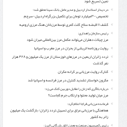
نمین تسریع شود
در دیدار استاندار اردبیل و مدیرعامل بانک سینا محقق شد؛
تخصیص ۳۰۰میلیارد تومان برای تکمیل بزرگراه اردبیل-سرچم
کشف ۱۱ قبضه سلاح کلت کمری توسط مرزبانان هنگ مرزی ارومیه
رئیس سازمان راهداری:
مرز چیلات دهلران می‌تواند مکمل مرز بین‌المللی مهران شود
روایت روزنامه اتریشی از بحران در مرز مغرب و اسپانیا
تردد زائران اربعین در مرزهای خوزستان از مرز یک میلیون و ۴۲۸ هزار
نفر گذشت
کنارک روایت مرزبانی بر کرانه مکران
مکرون خواستار تشدید کنترل‌ در مرز فرانسه و اسپانیا شد
درباره بلاگری که زنان را مقابل دوربین کتک می زد؛
مرز میان تولید محتوا و ارتکاب جرم کجاست؟
فرمانده مرزبانی فراجا اعلام کرد:
هماهنگی با مرزبانی عراق برای تسهیل تردد زائران/ بازگشت یک میلیون
زائر به کشور
رئیس کمیسیون صنعت و معدن اتاق بازرگانی البرز: