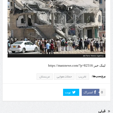
لینک خبر:https://marznews.com/?p=82516
برچسب‌ها:
تخریب
حملات هوایی
عربستان
0
اشتراک
تویت
قبلی