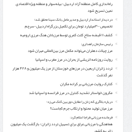
راه‌اندازی کامل منطقه آزاد اردبیل-بیله‌سوار و منطقه ویژه اقتصادی
نمین تسریع شود
در دیدار استاندار اردبیل و مدیرعامل بانک سینا محقق شد؛
تخصیص ۳۰۰میلیارد تومان برای تکمیل بزرگراه اردبیل-سرچم
کشف ۱۱ قبضه سلاح کلت کمری توسط مرزبانان هنگ مرزی ارومیه
رئیس سازمان راهداری:
مرز چیلات دهلران می‌تواند مکمل مرز بین‌المللی مهران شود
روایت روزنامه اتریشی از بحران در مرز مغرب و اسپانیا
تردد زائران اربعین در مرزهای خوزستان از مرز یک میلیون و ۴۲۸ هزار
نفر گذشت
کنارک روایت مرزبانی بر کرانه مکران
مکرون خواستار تشدید کنترل‌ در مرز فرانسه و اسپانیا شد
درباره بلاگری که زنان را مقابل دوربین کتک می زد؛
مرز میان تولید محتوا و ارتکاب جرم کجاست؟
فرمانده مرزبانی فراجا اعلام کرد:
هماهنگی با مرزبانی عراق برای تسهیل تردد زائران/ بازگشت یک میلیون
زائر به کشور