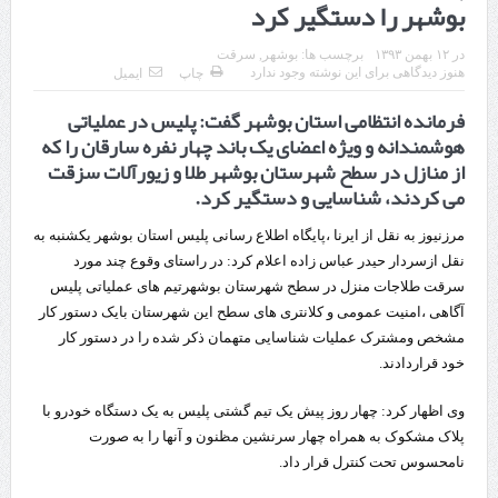
بوشهر را دستگیر کرد
قدردانی وزیر میراث فرهنگی، گردشگری و صنایع دستی از استاندار اردبیل
در
۱۲ بهمن ۱۳۹۳
برچسب ها:
بوشهر
,
سرقت
استاندار اردبیل در دیدار دبیر شورای‌عالی مناطق آزاد و ویژه اقتصادی:
هنوز دیدگاهی برای این نوشته وجود ندارد
چاپ
ایمیل
فرمانده انتظامی استان بوشهر گفت: پلیس در عملیاتی
راه‌اندازی کامل منطقه آزاد اردبیل-بیله‌سوار و منطقه ویژه اقتصادی نمین تسریع
هوشمندانه و ویژه اعضای یک باند چهار نفره سارقان را که
شود
از منازل در سطح شهرستان بوشهر طلا و زیورآلات سزقت
می کردند، شناسایی و دستگیر کرد.
در دیدار استاندار اردبیل و مدیرعامل بانک سینا محقق شد؛
مرزنیوز به نقل از ایرنا ،پایگاه اطلاع رسانی پلیس استان بوشهر یکشنبه به
تخصیص ۳۰۰میلیارد تومان برای تکمیل بزرگراه اردبیل-سرچم
نقل ازسردار حیدر عباس زاده اعلام کرد: در راستای وقوع چند مورد
کشف ۱۱ قبضه سلاح کلت کمری توسط مرزبانان هنگ مرزی ارومیه
سرقت طلاجات منزل در سطح شهرستان بوشهرتیم های عملیاتی پلیس
آگاهی ،امنیت عمومی و کلانتری های سطح این شهرستان بایک دستور کار
رئیس سازمان راهداری:
مشخص ومشترک عملیات شناسایی متهمان ذکر شده را در دستور کار
خود قراردادند.
مرز چیلات دهلران می‌تواند مکمل مرز بین‌المللی مهران شود
روایت روزنامه اتریشی از بحران در مرز مغرب و اسپانیا
وی اظهار کرد: چهار روز پیش یک تیم گشتی پلیس به یک دستگاه خودرو با
پلاک مشکوک به همراه چهار سرنشین مظنون و آنها را به صورت
تردد زائران اربعین در مرزهای خوزستان از مرز یک میلیون و ۴۲۸ هزار نفر
نامحسوس تحت کنترل قرار داد.
گذشت