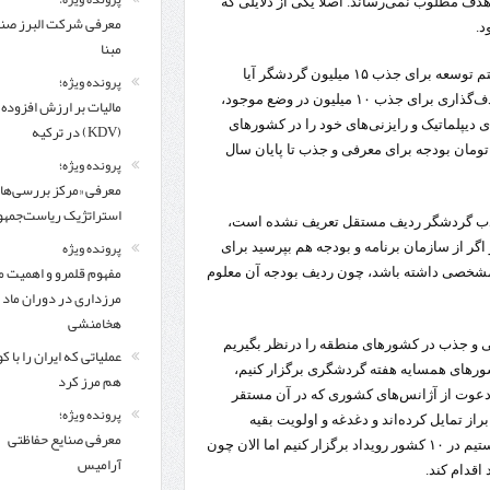
هدف مطلوب نمی‌رساند. اصلا یکی از دلایلی که
معرفی شركت البرز ص
مبنا
شجاعی در پاسخ به این پرسش که با توجه به هدف‌گذاری برنامه هفتم توسعه برای جذب ۱۵ میلیون گردشگر آیا
پرونده ویژه؛
بودجه‌ مشخص و مستقلی درنظر گرفته شده است؟ یا با توجه به هدف‌گذاری برای جذب ۱۰ میلیون در وضع موجود،
مالیات بر ارزش افزوده
دیپلماتیک و رایزنی‌های خود را در کشورهای
(KDV) در ترکیه
دهد اما با دست خالی است. برآورد ما ۲۰۰ میلیارد تومان بودجه برای معرفی و جذب تا پایان سال
پرونده ویژه؛
معرفی «مرکز بررسی‌ها
استراتژیک ریاست‌جمهو
 و جذب گردشگر ردیف مستقل تعریف نشده است،
پرونده ویژه
اگر از سازمان برنامه و بودجه هم بپرسید برای
مفهوم قلمرو و اهمیت م
سخ مشخصی داشته باشد، چون ردیف‌ بودجه آن معلوم
مرزداری در دوران ماد 
هخامنشی
ی و جذب در کشورهای منطقه را درنظر بگیریم
عملیاتی که ایران را با 
ید در تمام کشورهای همسایه هفته گردشگری برگزار کنیم،
هم مرز کرد
ا دعوت از آژانس‌های کشوری که در آن مستقر
پرونده ویژه؛
راز تمایل کرده‌اند و دغدغه و اولویت بقیه
معرفی صنایع حفاظتی
متفاوت بوده است. اگر بودجه حداقلی می‌داشتیم دست‌کم می‌توانستیم در ۱۰ کشور رویداد برگزار کنیم اما الان چون
آرامیس
اقدام کند.