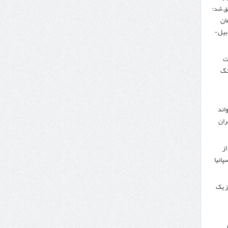
ق شد؛
تومان
دبیل-
لت
نگ
اند
ران
از
پانیا
ز یک
ر