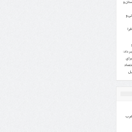
تان و
تی و
را
ر داد:
برای
تصاد
یل
غرب