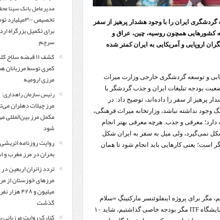
مدیرعامل بانک سینا محق
تخصیص ۳۰۰میلیارد 
گردشگری ایران را با وجود هشدار پرهیز از سفر
برای تکمیل بزرگراه ار
 به کشورهایی همچون روسیه، چین، عراق و
سرچم
ان اروپایی و آمریکایی به ایران کمتر شده
کشف ۱۱ قبضه سلاح ک
کمری توسط مرزبانان ه
مرزی ارومیه
ابی و توسعه گردشگری خارجی وزارت میراث‌
ضعیت بودجه تبلیغات ایران و جذب گردشگر با
رئیس سازمان راهداری:
پرهیز از سفر را داده‌اند، توضیح داد: در
مرز چیلات دهلران می‌تو
گ وجود نداشته نباشد، وزارتخانه میراث فرهنگی،
مکمل مرز بین‌المللی مه
ارد؛ معرفی و جذب. هرچه معرفی بهتر انجام
شود
کل نمی‌گیرد، ولی میل به سفر به ایران شکل
روایت روزنامه اتریشی 
گر است؛ یعنی کارهایی باید انجام شود تا همان
بحران در مرز مغرب و اس
تردد زائران اربعین در
مرزهای خوزستان از مر
میلیون و ۴۲۸ هزار نفر
یم، مگر برای پروژه اینفلوئنسر مارکتینگِ «سلام
گذشت
ایران» پول گذاشتیم، از ظرفیت‌های موجود استفاده کردیم. برای نمایشگاه ITF مگر بودجه خاصی گذاشتیم، شاید ۱۰
کنارک روایت مرزبانی ب