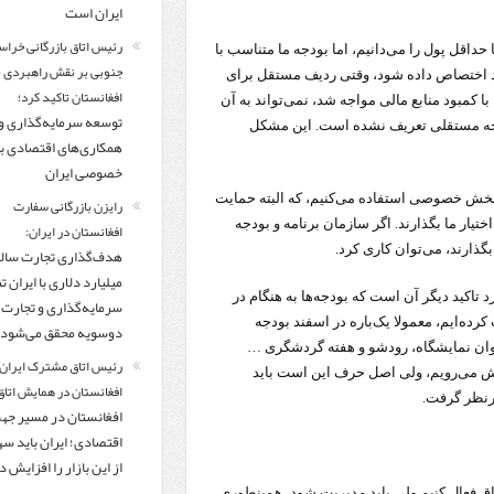
ایران است
رئیس اتاق بازرگانی خراس
 حداقل پول را می‌دانیم، اما بودجه ما متناسب با
جنوبی بر نقش راهبردی با
ید اختصاص داده شود، وقتی ردیف مستقل برای
افغانستان تاکید کرد؛
 کمبود منابع مالی مواجه شد، نمی‌تواند به آن
توسعه سرمایه‌گذاری و
جه مستقلی تعریف نشده است. این مشکل
همکاری‌های اقتصادی ب
خصوصی ایران
 و بخش خصوصی استفاده می‌کنیم، که البته حمایت
رایزن بازرگانی سفارت
یار ما بگذارند. اگر سازمان برنامه و بودجه
افغانستان در ایران:
بگذارند، می‌توان کاری کرد.
میلیارد دلاری با ایران تنه
تاکید دیگر آن است که بودجه‌ها به هنگام در
سرمایه‌گذاری و تجارت
 کرده‌ایم، معمولا یک‌باره در اسفند بودجه
دوسویه محقق می‌شود
‌توان نمایشگاه، رودشو و هفته گردشگری …
رئیس اتاق مشترک ایران 
 پیش می‌رویم، ولی اصل حرف این است باید
افغانستان در همایش اتاق 
درنظر گرفت.
افغانستان در مسیر ج
اقتصادی؛ ایران باید س
از این بازار را افزایش 
ق فعال کنیم ولی باید مدیریت شود، همینطوری