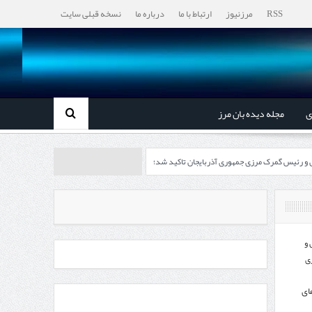
RSS
مرزنیوز
ارتباط با ما
درباره ما
نسخه قبلی سایت
ی
مجله دیده بان مرز
ل و رئیس گمرک مرزی جمهوری آذربایجان تاکید شد؛
رزی ایران و جمهوری آذربایجان ضرورت دارد
، گردشگری و صنایع دستی از استاندار اردبیل
 و
ی
اندار اردبیل و مدیرعامل بانک سینا محقق شد؛
ای