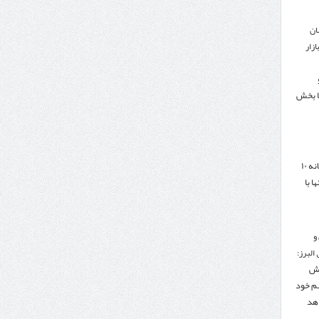
ان
زار
ا بخش
هدف‌گذاری تجارت سالانه ۱۰
ا با
و
البرز:
هش
هم خود
دهد