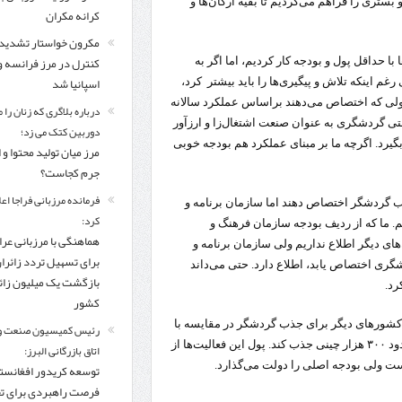
بستری را فراهم می‌کردیم تا بقیه ارگان‌ها و
کرانه مکران
مکرون خواستار تشدید
کنترل‌ در مرز فرانسه و
 حداقل پول و بودجه کار کردیم، اما اگر به
اسپانیا شد
 اینکه تلاش و پیگیری‌ها را باید بیشتر کرد،
 هر پولی که اختصاص می‌دهند براساس عملکرد سالانه
درباره بلاگری که زنان را 
تی گردشگری به عنوان صنعت اشتغال‌زا و ارزآور
دوربین کتک می زد؛
یرد. اگرچه ما بر مبنای عملکرد هم بودجه خوبی
مرز میان تولید محتوا و 
جرم کجاست؟
فرمانده مرزبانی فراجا اعل
ب گردشگر اختصاص دهند اما سازمان برنامه و
کرد:
یم. ما که از ردیف بودجه سازمان فرهنگ و
هماهنگی با مرزبانی عرا
های دیگر اطلاع نداریم ولی سازمان برنامه و
برای تسهیل تردد زائرا
شگری اختصاص یابد، اطلاع دارد. حتی می‌داند
بازگشت یک میلیون زائر
رد.
کشور
 کشورهای دیگر برای جذب گردشگر در مقایسه با
رئیس کمیسیون صنعت و
ایرام، گفت: ترکیه نزدیک به ۸۰ رویداد فقط در چین برگزار کرد تا حدود ۳۰۰ هزار چینی جذب کند. پول این فعالیت‌ها از
اتاق بازرگانی البرز:
 ولی بودجه اصلی را دولت می‌گذارد.
توسعه کریدور افغانستا
فرصت راهبردی برای ت