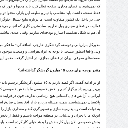
که نمی‌شود در فضای مجازی صفحه فعال کرد، باید محتوا و خوراک بر
فقط صفحه داشت باید متناسب با نیاز و سلیقه این بازار، محتوا تولید
حتی در داخل یک کشور متفاوت است. ما درباره تبلیغ نشنال جئوگراف
فعالیت در فضای مجازی پول نداریم. ساده‌ترین کاری که انجام می‌د
آن هم به شکل هدفمند اعتبار و بودجه‌ای نداریم. وقتی عددی نباش
مدیرکل بازاریابی و توسعه گردشگری خارجی اضافه کرد: ما فکر می‌
ولی واقعا اینطور نیست. با توجه به ایران‌هراسی و وضعیت موجود با
صفحه‌های معرفی ایران در فضای مجازی، در اختیار گرفت. ضمن این‌ک
چقدر بودجه برای جذب ۱۵ میلیون گردشگر گذاشته‌اند؟
او در ادامه گفت: اگر قصد داریم به ۱۵ میل
پی‌درپی رویداد برگزار کنیم و بخش خصوصی ما با بخش خصوصی کشور
ایرانی با آژانس‌های پاکستانی هیچ ارتباطی ندارند، چون در فرایند ص
پاکستان نمی‌شناسند. همین مسئله درباره بازار افغانستان صادق ا
به دولت است و باید زمینه‌سازی و تسهی‌گری کند و مقداری بازار ر
این‌که ما با بحران و بی‌ثباتی در منطقه مواجه باشیم و فقط از بخش
بخش خصوصی الان پول کارمندش را بدهد خیلی کار کرده است. باید 