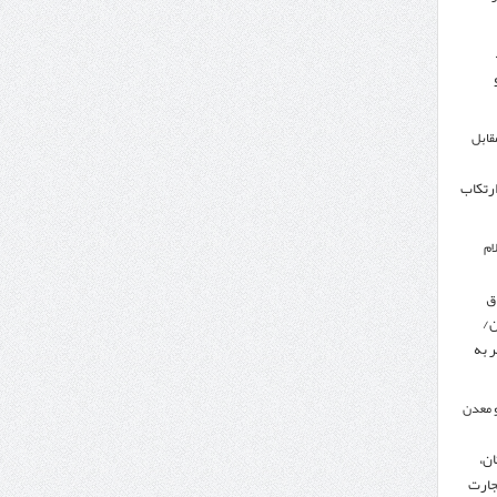
مقابل
ارتکاب
ام
ق
ن/
 به
 معدن
ن،
جارت