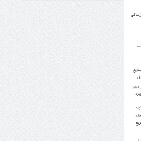
 زندگی
وزنامه اتریشی از بحران در مرز مغرب و اسپانیا
وت
نایع
یل
 دبیر
ویژه
زاد
طقه
ریع
 و