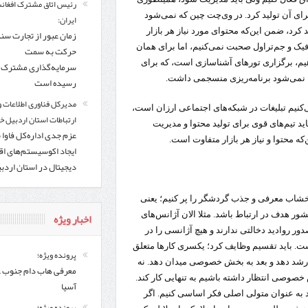
رئیس اتاق مشترک افغانس
ای آن تولید کرد. در وی‌چت چین که نمی‌شود
ایران:
 کرد، ضمن این‌که محتوای مورد نیاز هر بازار
زمان عبور از تجارت سن
یک و جم‌تراول صحبت نمی‌کنیم، اما برای همان
حرکت به سمت
هیم، برگزاری تورهای آشناسازی است، که برای
سرمایه‌گذاری مشترک ف
د، نمی‌شود برنامه‌ریزی منسجمی داشت.
رسیده است
مدیرکل فناوری اطلاعات و
کنیم تبلیغات در شبکه‌های اجتماعی ارزان است،
ارتباطات استان اردبیل خب
ید تیم‌های قوی برای تولید محتوا و مدیریت
عزم جدی اداره‌کل فاوا 
ه محتوا و نیاز هر بازار متفاوت است.
ایجاد اکوسیستم‌های اق
دیجیتال در استان اردب
یون گردشگر برسیم باید خشاب معرفی و جذب گردشگر را پر کنیم؛ یعنی
اخبار ویژه
 هدف در ارتباط باشد. مثلا الان آژانس‌های
دور روادید دخالتی ندارند و هیچ آژانسی را در
ست. باید تقسیم وظایف کرد؛ یکسری کارها متعلق
پرونده ویژه؛
ا رشد دهد و بعد به بخش خصوصی میدان دهد. نه
معرفی هاب دام جنوب 
 خصوصی انتظار داشته باشیم به تنهایی کار کند.
آسیا
به عنوان متولی اصلی فکر اساسی کنیم. اگر
پرونده ویژه؛