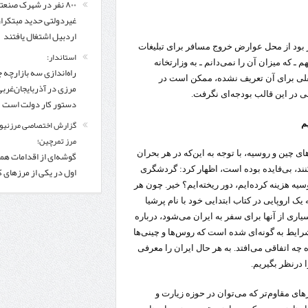
۸۰۰ نفر در شهرک صنعت
غیردولتی حدید مبتکرا
اردبیل اشتغال یافتند
بود از محل عوارض خروج مسافر برای تبلیغات
استاندار:
 که میزان آن را نمی‌دانم ـ به وزارتخانه
راه‌اندازی سه بازارچه 
لی برای آن تعریف نشده، ممکن است در
مرزی در آذربایجان‌غربی
 در این قالب بودجه‌ای نگرفت.
دستور کار دولت است
گزارش اختصاصی مرزنیوز
م
مرز تمرچین؛
گوشه‌ای از اقدامات همر
ای چین و روسیه، با توجه به این‌که در هر بحران
اول در یکی از مرزهای 
نند، بی‌فایده بوده است، اظهار کرد: گردشگری
ه هزینه کرده‌ایم، دور ریخته‌ایم؟ خیر. چون هر
ک اروپایی در کتاب ابتدایی خود با نام پرشیا
یاری از آنها برای سفر به ایران می‌شود، درباره
روسیه هم همین است. الان (پس از جنگ ۱۲ روزه) شرایط به گونه‌ای شده است که روس‌ها و چینی‌ها
ه چه اتفاقی می‌افتد. به هر حال ایران را معرفی
ا درنظر بگیریم.
ای مقاوم‌تر که می‌توان در حوزه زیارت و