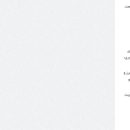
نعت
ی
ری»
رز و
و
کویت