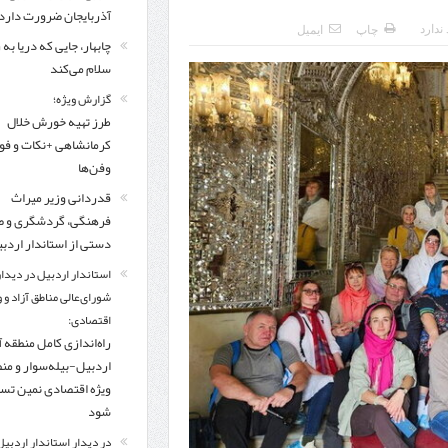
مرز چیلات دهلران می‌تواند مکمل مرز بین‌المللی مهران شود
آذربایجان ضرورت دارد
ندارد
چاپ
ایمیل
چابهار، جایی که دریا به
زائران اربعین در مرزهای خوزستان از مرز یک میلیون و ۴۲۸ هزار نفر گذشت
روایت ر
سلام می‌کند
گزارش ویژه؛
طرز تهیه خورش خلال
کرمانشاهی +نکات و ف
وفن‌ها
قدردانی وزیر میراث
فرهنگی، گردشگری و ص
دستی از استاندار اردب
استاندار اردبیل در دیدار
شورای‌عالی مناطق آزاد و 
اقتصادی:
راه‌اندازی کامل منطقه آ
اردبیل-بیله‌سوار و من
ویژه اقتصادی نمین تس
شود
در دیدار استاندار اردبیل