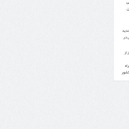
ی
ن
جدید
 در
 از
اه
کشور