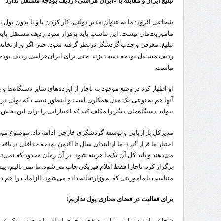
تبلیغ ایران
و مقابله با «ایران هراسی» ردیف بودجه مستقل ندارد
شجاعی افزود: ما به عنوان مدیر دولتی، کار کردن با و یا بدون پول یا
ماموریت‌مان نیست. این تناسب باید برقرار شود. ردیف مستقل با
تبلیغ، معرفی و جذب گردشگر درنظر گرفته شود، حتی اگر وزارتخانه با
ردیف مستقل بودجه دست بزند. حتی برای ایران‌هراسی ردیف بود
ماست.
او اظهار کرد در وضع موجود به ناچار از آورده‌های سایر دستگاه‌ها
آنها هم به نوعی یک مدل همکاری است و اینطور نیست که پولی در اخت
بتواند دستگاه‌های دیگر را مکلف کند که اعتباراتی را برای این بخش 
مدیرکل بازاریابی و توسعه گردشگری خارجی ادامه داد: موضوع مورد 
اختیار ما قرار گیرد. ما از ابتدای سال تا اکنون بودجه‌ حداقلی دریافت
می‌دهند و باید کل آن یک‌جا هزینه شود، در آن زمان محدود که نمی
برگزار کرد. ناچارا فقط اقلام فیزیکی چاپ می‌شود. ما نمی‌نالیم،
متناسب با ماموریتی که به وزارتخانه داده می‌شود، الزامات را هم 
برای فعالیت در فضای مجازی پول نداریم!
شجاعی افزود: ما می‌توانیم صفحه مجازی ایران را در فیس‌بوک عرا