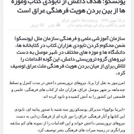
یونسکو: هدف داعش از نابودی کتاب وموزه
ها از بین بردن هویت فرهنگی عراق است
چابهار، جایی که دریا به زندگی سلام می‌کند
گزارش ویژه؛
در
۱۵ بهمن ۱۳۹۳
برچسب ها:
داعش
,
عراق
هنوز دیدگاهی برای این نوشته وجود ندارد
چاپ
ایمیل
طرز تهیه خورش خلال کرمانشاهی +نکات و فوت وفن‌ها
سازمان آموزشی علمی و فرهنگی سازمان ملل (یونسکو)
قدردانی وزیر میراث فرهنگی، گردشگری و صنایع دستی از استاندار اردبیل
ضمن محکوم کردن نابودی هزاران کتاب در کتابخانه ها،
دانشگاه ها و موزه های مختلف در شهر موصل به دست
استاندار اردبیل در دیدار دبیر شورای‌عالی مناطق آزاد و ویژه اقتصادی:
نیروهای گروه تروریستی داعش، این گونه اقدامات را
تلاش برای از میان بردن هویت فرهنگی ملت عراق توصیف
راه‌اندازی کامل منطقه آزاد اردبیل-بیله‌سوار و منطقه ویژه اقتصادی نمین تسریع
کرد.
شود
lمرزنیوز به نقل ازا یرنا، نیروهای تروریستی داعش در مدت کنترل و تسلط
در دیدار استاندار اردبیل و مدیرعامل بانک سینا محقق شد؛
چندماهه بر شهر موصل عراق، هزاران جلد از کتاب های فرهنگی، علمی و
فلسفی این کشور را به آتش کشیده و نابود کرده اند.
تخصیص ۳۰۰میلیارد تومان برای تکمیل بزرگراه اردبیل-سرچم
«ایرینا بوکووا» مدیرکل یونسکو روز سه شنبه با صدور بیانیه ای، نابودی
کشف ۱۱ قبضه سلاح کلت کمری توسط مرزبانان هنگ مرزی ارومیه
این کتابها و آثار فرهنگی عراق را دور تازه ای از فرهنگ زدایی به دست
رئیس سازمان راهداری:
نیروهای تروریستی داعش خواند و این اقدامات را از نمونه های کم سابقه
ویرانگری در زمینه میراث های فرهنگی بشر توصیف کرد.
مرز چیلات دهلران می‌تواند مکمل مرز بین‌المللی مهران شود