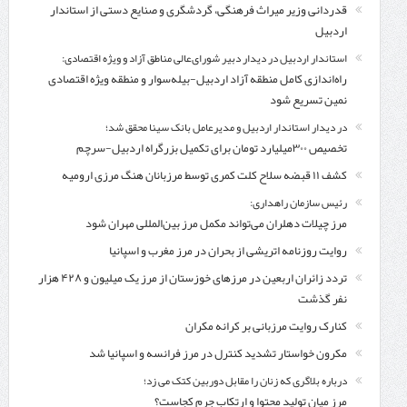
قدردانی وزیر میراث فرهنگی، گردشگری و صنایع دستی از استاندار
اردبیل
استاندار اردبیل در دیدار دبیر شورای‌عالی مناطق آزاد و ویژه اقتصادی:
راه‌اندازی کامل منطقه آزاد اردبیل-بیله‌سوار و منطقه ویژه اقتصادی
نمین تسریع شود
در دیدار استاندار اردبیل و مدیرعامل بانک سینا محقق شد؛
تخصیص ۳۰۰میلیارد تومان برای تکمیل بزرگراه اردبیل-سرچم
کشف ۱۱ قبضه سلاح کلت کمری توسط مرزبانان هنگ مرزی ارومیه
رئیس سازمان راهداری:
مرز چیلات دهلران می‌تواند مکمل مرز بین‌المللی مهران شود
روایت روزنامه اتریشی از بحران در مرز مغرب و اسپانیا
تردد زائران اربعین در مرزهای خوزستان از مرز یک میلیون و ۴۲۸ هزار
نفر گذشت
کنارک روایت مرزبانی بر کرانه مکران
مکرون خواستار تشدید کنترل‌ در مرز فرانسه و اسپانیا شد
درباره بلاگری که زنان را مقابل دوربین کتک می زد؛
مرز میان تولید محتوا و ارتکاب جرم کجاست؟