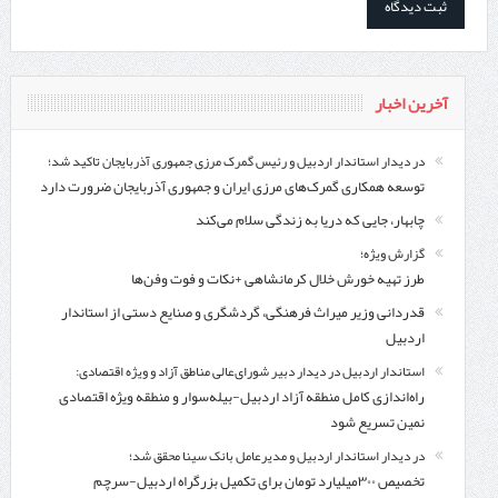
آخرین اخبار
در دیدار استاندار اردبیل و رئیس گمرک مرزی جمهوری آذربایجان تاکید شد؛
توسعه همکاری گمرک‌های مرزی ایران و جمهوری آذربایجان ضرورت دارد
چابهار، جایی که دریا به زندگی سلام می‌کند
گزارش ویژه؛
طرز تهیه خورش خلال کرمانشاهی +نکات و فوت وفن‌ها
قدردانی وزیر میراث فرهنگی، گردشگری و صنایع دستی از استاندار
اردبیل
استاندار اردبیل در دیدار دبیر شورای‌عالی مناطق آزاد و ویژه اقتصادی:
راه‌اندازی کامل منطقه آزاد اردبیل-بیله‌سوار و منطقه ویژه اقتصادی
نمین تسریع شود
در دیدار استاندار اردبیل و مدیرعامل بانک سینا محقق شد؛
تخصیص ۳۰۰میلیارد تومان برای تکمیل بزرگراه اردبیل-سرچم