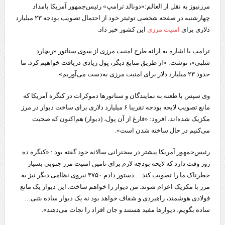
مرزنیوز به نقل از العالم:«دونالد ترامپ» رئیس‌جمهور آمریکا بامداد
چهارشنبه در صفحه شخصی توئیتر خود از احتمال تصویب بودجه ۲۳ میلیارد
دلاری برای
امنیت مرزی
این کشور خبر داد.
ترامپ با اشاره به ارائه طرح امنیت مرزی از سوی سناتور «ریچارد
شلبی»، نوشت: «از طریق منابع دیگر، پول زیادی دریافت خواهیم کرد. ما
حدود ۲۳ میلیارد دلار برای امنیت مرزی به‌دست می‌آوریم».
وی سپس با طعنه به نمایندگان و سناتورها دموکرات در کنگره آمریکا که
مانع تصویب لایحه بودجه تقریبا ۶ میلیارد دلاری برای ساخت دیوار در مرز
مکزیک شده‌اند، افزود: «فارغ از آن پول، (دیوار) هم‌اکنون که صحبت
می‌کنیم در حال ساخته شدن است».
رئیس‌جمهور آمریکا پیشتر در سخنرانی سالانه خود گفته بود : «کنگره ده
روز وقت دارد که لایحه بودجه لازم برای تامین امنیت مرز جنوبی بسیار
خطرناک ما را تصویب کند… دستور دادم ۳۷۵۰ نیروی نظامی دیگر نیز به
مرز با مکزیک اعزام شوند. من دیوار را خواهم ساخت. این دیوار یک مانع
فولادی هوشمند، راهبردی و شفاف خواهد بود نه یک دیوار ساده بتنی…
ساده بگویم، دیوارها مفید هستند و جان افراد را نجات می‌دهند».