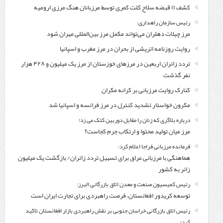
کشف ۱۱ قبضه سلاح کلت کمری توسط مرزبانان هنگ مرزی ارومیه
رئیس سازمان راهداری:
مرز چیلات دهلران می‌تواند مکمل مرز بین‌المللی مهران شود
روایت روزنامه اتریشی از بحران در مرز مغرب و اسپانیا
تردد زائران اربعین در مرزهای خوزستان از مرز یک میلیون و ۴۲۸ هزار
نفر گذشت
کنارک روایت مرزبانی بر کرانه مکران
مکرون خواستار تشدید کنترل‌ در مرز فرانسه و اسپانیا شد
درباره بلاگری که زنان را مقابل دوربین کتک می زد؛
مرز میان تولید محتوا و ارتکاب جرم کجاست؟
فرمانده مرزبانی فراجا اعلام کرد:
هماهنگی با مرزبانی عراق برای تسهیل تردد زائران/ بازگشت یک میلیون
زائر به کشور
رئیس کمیسیون صنعت و معدن اتاق بازرگانی البرز:
توسعه کریدور افغانستان، فرصت راهبردی برای تجارت ایران است
رئیس اتاق بازرگانی خراسان جنوبی بر نقش راهبردی بازار افغانستان تاکید
کرد؛