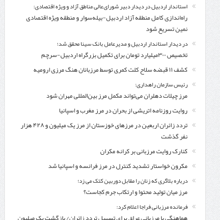
استاندار اردبیل در دیدار دبیر شورای‌عالی مناطق آزاد و ویژه اقتصادی:
راه‌اندازی کامل منطقه آزاد اردبیل-بیله‌سوار و منطقه ویژه اقتصادی
نمین تسریع شود
در دیدار استاندار اردبیل و مدیرعامل بانک سینا محقق شد؛
تخصیص ۳۰۰میلیارد تومان برای تکمیل بزرگراه اردبیل-سرچم
کشف ۱۱ قبضه سلاح کلت کمری توسط مرزبانان هنگ مرزی ارومیه
رئیس سازمان راهداری:
مرز چیلات دهلران می‌تواند مکمل مرز بین‌المللی مهران شود
روایت روزنامه اتریشی از بحران در مرز مغرب و اسپانیا
تردد زائران اربعین در مرزهای خوزستان از مرز یک میلیون و ۴۲۸ هزار
نفر گذشت
کنارک روایت مرزبانی بر کرانه مکران
مکرون خواستار تشدید کنترل‌ در مرز فرانسه و اسپانیا شد
درباره بلاگری که زنان را مقابل دوربین کتک می زد؛
مرز میان تولید محتوا و ارتکاب جرم کجاست؟
فرمانده مرزبانی فراجا اعلام کرد:
هماهنگی با مرزبانی عراق برای تسهیل تردد زائران/ بازگشت یک میلیون