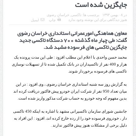
جایگزین شده است
قدردانی وزیر میراث فرهنگی، گردشگری و صنایع دستی از استاندار اردبیل
در
۰۸ بهمن ۱۳۹۳
برچسب ها:
تاکسی
,
خراسان رضوی
استاندار اردبیل در دیدار دبیر شورای‌عالی مناطق آزاد و ویژه اقتصادی:
هنوز دیدگاهی برای این نوشته وجود ندارد
چاپ
ایمیل
معاون هماهنگی امورعمرانی استانداری خراسان رضوی
راه‌اندازی کامل منطقه آزاد اردبیل-بیله‌سوار و منطقه ویژه اقتصادی نمین تسریع
گفت: طی چهار ماه گذشته 700 دستگاه تاکسی جدید
شود
جایگزین تاکسی های فرسوده مشهد شد.
در دیدار استاندار اردبیل و مدیرعامل بانک سینا محقق شد؛
محمد حسن واحدی با اعلام این مطلب افزود : طی این مدت پرونده یک
هزار و 400 نفر از تاکسیداران در بانک تکمیل شده تا از تسهیلات نوسازی
تخصیص ۳۰۰میلیارد تومان برای تکمیل بزرگراه اردبیل-سرچم
تاکسی های فرسوده برخوردار شوند.
کشف ۱۱ قبضه سلاح کلت کمری توسط مرزبانان هنگ مرزی ارومیه
به گزارش روز سه شنبه استانداری خراسان رضوی ، وی افزود : در این
رئیس سازمان راهداری:
میان تعداد 950 نفر از شرکت ایران خودرو پیش فاکتور دریافت کرده اند
بدین مفهوم که وجه خودرو به حساب شرکت مذکور واریز شده است.
مرز چیلات دهلران می‌تواند مکمل مرز بین‌المللی مهران شود
روایت روزنامه اتریشی از بحران در مرز مغرب و اسپانیا
جانشین شورای سازمان تاکسیرانی مشهد با اشاره به اینکه 450 تاکسی
دار ، خودروی فرسوده خود را از رده خارج کرده اند، افزود : این افراد به
تردد زائران اربعین در مرزهای خوزستان از مرز یک میلیون و ۴۲۸ هزار نفر
دلیل برخی از مشکلات هنوز پیش فاکتور ندارند .
گذشت