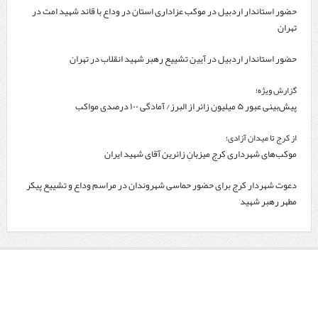
حضور استاندار اردبیل در موکب عزاداری استان در وداع با قائد شهید امت در
تهران
حضور استاندار اردبیل در آیین تشییع رهبر شهید انقلاب در تهران
گزارش ویژه؛
پیش‌بینی عبور ۵ میلیون زائر از البرز/ آمادگی ۱۰۰ درصدی مواکب
از کرج تا میدان آزادی؛
موکب‌های شهرداری کرج میزبانِ زائرین آقای شهید ایران
دعوت شهردار کرج برای حضور حماسی شهروندان در مراسم وداع و تشییع پیکر
مطهر رهبر شهید