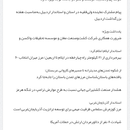
پیام مشترک نماینده ولی‌فقیه در استان و استاندار اردبیل به‌مناسبت هفته
بزرگداشت اردبیل
یادداشت ویژه؛
ضرورت همکاری شرکت کشت‌وصنعت مغان و موسسه تحقیقات واکسن و
سرم‌سازی رازی
استاندار ایلام اعلام کرد:
بهره‌برداری از ۲۱ کیلومتر راه چهارخطه در ایلام تا اربعین/مرز مهران انتخاب ۶۰
درصد زائران
از شکوه تمدن‌های مدیترانه تا مسیرهای کاروانی عربستان؛
یافته‌های باستان‌شناسان مرزهای تمدن باستان را جابه‌جا کرد
هشدار صنعت کشتیرانی جهانی نسبت به طرح عوارض ترامپ در تنگه هرمز
استاندار آذربایجان‌غربی:
مرز کوزه‌رش سلماس ظرفیت مهمی برای توسعه ترانزیت آذربایجان‌غربی است
شهادت ۸ نفر از دلاورمردان ارتش در حملات آمریکا