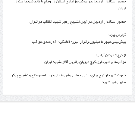
حضور استاندار اردبیل در موکب عزاداری استان در وداع با قائد شهید امت در
تهران
حضور استاندار اردبیل در آیین تشییع رهبر شهید انقلاب در تهران
گزارش ویژه؛
پیش‌بینی عبور ۵ میلیون زائر از البرز/ آمادگی ۱۰۰ درصدی مواکب
از کرج تا میدان آزادی؛
موکب‌های شهرداری کرج میزبانِ زائرین آقای شهید ایران
دعوت شهردار کرج برای حضور حماسی شهروندان در مراسم وداع و تشییع پیکر
مطهر رهبر شهید