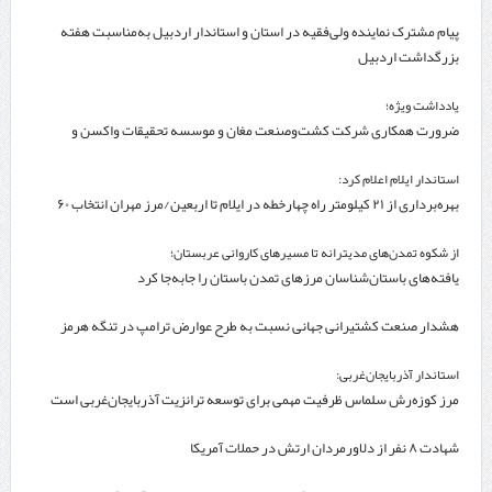
پیام مشترک نماینده ولی‌فقیه در استان و استاندار اردبیل به‌مناسبت هفته
بزرگداشت اردبیل
یادداشت ویژه؛
ضرورت همکاری شرکت کشت‌وصنعت مغان و موسسه تحقیقات واکسن و
سرم‌سازی رازی
استاندار ایلام اعلام کرد:
بهره‌برداری از ۲۱ کیلومتر راه چهارخطه در ایلام تا اربعین/مرز مهران انتخاب ۶۰
درصد زائران
از شکوه تمدن‌های مدیترانه تا مسیرهای کاروانی عربستان؛
یافته‌های باستان‌شناسان مرزهای تمدن باستان را جابه‌جا کرد
هشدار صنعت کشتیرانی جهانی نسبت به طرح عوارض ترامپ در تنگه هرمز
استاندار آذربایجان‌غربی:
مرز کوزه‌رش سلماس ظرفیت مهمی برای توسعه ترانزیت آذربایجان‌غربی است
شهادت ۸ نفر از دلاورمردان ارتش در حملات آمریکا