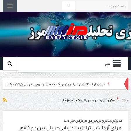
منو
در دیدار استاندار اردبیل و رئیس گمرک مرزی جمهوری آذربایجان تاکید شد؛
توسعه همکاری گمرک‌های مرزی ایران و جمهوری آذربایجان ضرورت دارد
خانه
مدیرکل بنادر و دریانوردی هرمزگان
چابهار، جایی که دریا به زندگی سلام می‌کند
گزارش ویژه؛
مدیرکل بنادر و دریانوردی هرمزگان خبر داد:
اجرای آزمایشی ترانزیت دریایی- ریلی بین دو کشور
طرز تهیه خورش خلال کرمانشاهی +نکات و فوت وفن‌ها