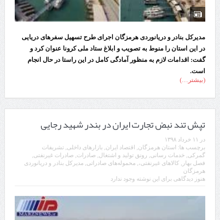
مدیرکل بنادر و دریانوردی هرمزگان اجرای طرح تسهیل سفرهای دریایی
در این استان را منوط به تصویب و ابلاغ ستاد ملی کرونا عنوان کرد و
گفت: اقدامات لازم به منظور آمادگی کامل در این راستا در حال انجام
است.
(بیشتر…)
تپش تند نبض تجارت ایران در بندر شهید رجایی
در
۱۱ خرداد ۱۳۹۸
برچسب ها:
استان هرمزگان
,
اقتصاد ایران
,
بازارهای داخلی
,
تشریفات
گمرکی
,
خدمات رسانی
,
رونق تولید و اشتغال
,
صادرات
,
صادرات غیرنفتی
,
فصل بهار
,
کالاهای غیرنفتی،
,
محموله‌های صادراتی
,
مدیرکل بنادر و دریانوردی
هرمزگان
هنوز دیدگاهی برای این نوشته وجود ندارد