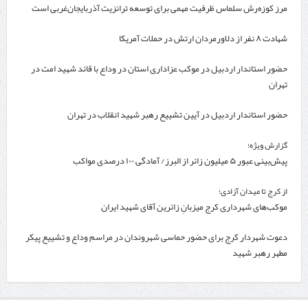
مرز کوزه‌رش سلماس ظرفیت مهمی برای توسعه ترانزیت آذربایجان‌غربی است
شهادت ۸ نفر از دلاورمردان ارتش در حملات آمریکا
حضور استاندار اردبیل در موکب عزاداری استان در وداع با قائد شهید امت در
تهران
حضور استاندار اردبیل در آیین تشییع رهبر شهید انقلاب در تهران
گزارش ویژه؛
پیش‌بینی عبور ۵ میلیون زائر از البرز/ آمادگی ۱۰۰ درصدی مواکب
از کرج تا میدان آزادی؛
موکب‌های شهرداری کرج میزبانِ زائرین آقای شهید ایران
دعوت شهردار کرج برای حضور حماسی شهروندان در مراسم وداع و تشییع پیکر
مطهر رهبر شهید