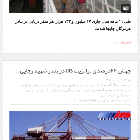
طی ۱۱ ماهه سال جاری ۱۷ میلیون و ۱۳۳ هزار نفر سفر دریایی در بنادر
هرمزگان جابجا شدند.
(بیشتر…)
جهش ۲۲درصدی ترانزیت کالا در بندر شهید رجایی
در
۱۴ اسفند ۱۳۹۶
برچسب ها:
اله مراد عفیفی پور
,
بندر شهید رجایی
,
ترانزیت
,
جهش ترانزیت
,
مدیر منطقه ویژه اقتصادی بندر شهید رجایی
,
مدیرکل بنادر و دریانوردی
هرمزگان
,
هرمزگان
هنوز دیدگاهی برای این نوشته وجود ندارد