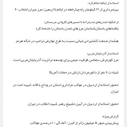
استاندار ایلام اعلام کرد:
بهره‌برداری از ۲۱ کیلومتر راه چهارخطه در ایلام تا اربعین/مرز مهران انتخاب ۶۰
درصد زائران
از شکوه تمدن‌های مدیترانه تا مسیرهای کاروانی عربستان؛
یافته‌های باستان‌شناسان مرزهای تمدن باستان را جابه‌جا کرد
هشدار صنعت کشتیرانی جهانی نسبت به طرح عوارض ترامپ در تنگه هرمز
استاندار آذربایجان‌غربی:
مرز کوزه‌رش سلماس ظرفیت مهمی برای توسعه ترانزیت آذربایجان‌غربی است
شهادت ۸ نفر از دلاورمردان ارتش در حملات آمریکا
حضور استاندار اردبیل در موکب عزاداری استان در وداع با قائد شهید امت در
تهران
حضور استاندار اردبیل در آیین تشییع رهبر شهید انقلاب در تهران
گزارش ویژه؛
پیش‌بینی عبور ۵ میلیون زائر از البرز/ آمادگی ۱۰۰ درصدی مواکب