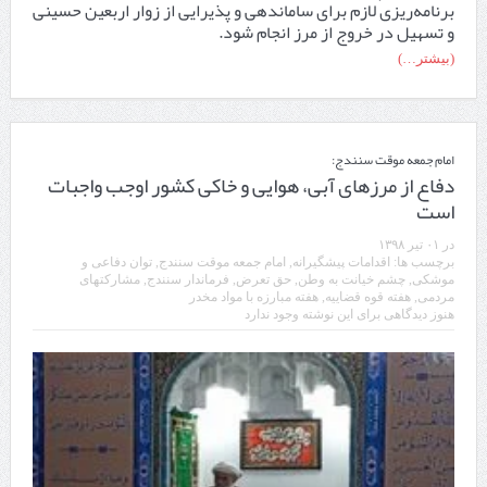
برنامه‌ریزی لازم برای ساماندهی و پذیرایی از زوار اربعین حسینی
و تسهیل در خروج از مرز انجام شود.
(بیشتر…)
امام جمعه موقت سنندج:
دفاع از مرز‌های آبی، هوایی و خاکی کشور اوجب واجبات
است
در
۰۱ تیر ۱۳۹۸
برچسب ها:
اقدامات پیشگیرانه
,
امام جمعه موقت سنندج
,
توان دفاعی و
موشکی
,
چشم خیانت به وطن
,
حق تعرض
,
فرماندار سنندج
,
مشارکتهای
مردمی
,
هفته قوه قضاییه
,
هفته مبارزه با مواد مخدر
هنوز دیدگاهی برای این نوشته وجود ندارد